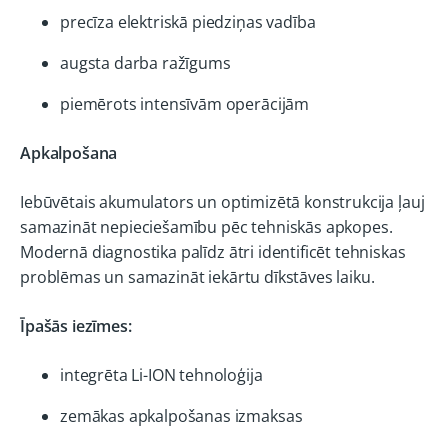
precīza elektriskā piedziņas vadība
augsta darba ražīgums
piemērots intensīvām operācijām
Apkalpošana
Iebūvētais akumulators un optimizētā konstrukcija ļauj
samazināt nepieciešamību pēc tehniskās apkopes.
Modernā diagnostika palīdz ātri identificēt tehniskas
problēmas un samazināt iekārtu dīkstāves laiku.
Īpašās iezīmes:
integrēta Li-ION tehnoloģija
zemākas apkalpošanas izmaksas