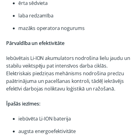
ērta sēdvieta
laba redzamība
mazāks operatora nogurums
Pārvaldība un efektivitāte
Iebūvētais Li-ION akumulators nodrošina lielu jaudu un
stabilu veiktspēju pat intensīvos darba ciklās.
Elektriskais piedziņas mehānisms nodrošina precīzu
paātrinājuma un pacelšanas kontroli, tādēļ iekrāvējs
efektīvi darbojas noliktavu loģistikā un ražošanā.
Īpašās iezīmes:
iebūvēta Li-ION baterija
augsta energoefektivitāte