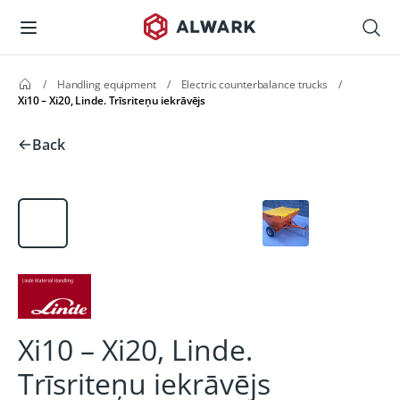
/
Handling equipment
/
Electric counterbalance trucks
/
Xi10 – Xi20, Linde. Trīsriteņu iekrāvējs
Back
Xi10 – Xi20, Linde.
Trīsriteņu iekrāvējs