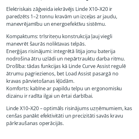
Elektriskais zāģveida iekrāvējs Linde X10–X20 ir
paredzēts 1–2 tonnu kravām un izceļas ar jaudu,
manevrējamību un energoefektīvu sistēmu.
Kompaktums: trīsriteņu konstrukcija ļauj viegli
manevrēt šaurās noliktavas telpās.
Enerģijas risinājumi: integrētā litija jonu baterija
nodrošina ātru uzlādi un nepārtrauktu darba ritmu.
Drošība: tādas funkcijas kā Linde Curve Assist regulē
ātrumu pagriezienos, bet Load Assist pasargā no
kravas pārvietošanas kļūdām.
Komforts: kabīne ar papildu telpu un ergonomisku
dizainu ir radīta ilgai un ērtai darbībai.
Linde X10–X20 – optimāls risinājums uzņēmumiem, kas
cenšas panākt efektivitāti un precizitāti savās kravu
pārkraušanas operācijās.