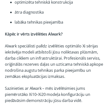
optimizēta tehniskā konstrukcija
ātra diagnostika
labāka tehnikas pieejamība
Kāpēc ir vērts izvēlēties Alwark?
Alwark speciālisti palīdz izvēlēties optimālo Xi sērijas
iekrāvēja modeli atbilstoši jūsu noliktavas plūsmām,
darba cikliem un infrastruktūrai. Profesionāls serviss,
oriģinālās rezerves daļas un uzticama tehniskā apkope
nodrošina augstu tehnikas parka pieejamību un
zemākas ekspluatācijas izmaksas.
Sazinieties ar Alwark – mēs izvēlēsimies jums
piemērotāko Xi10–Xi20 modeļa konfigurāciju un
piedāvāsim demonstrāciju jūsu darba vidē.