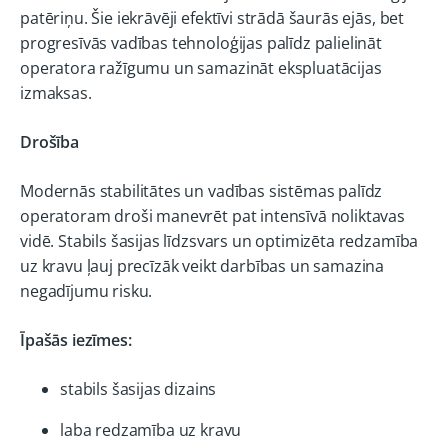
patēriņu. Šie iekrāvēji efektīvi strādā šaurās ejās, bet
progresīvās vadības tehnoloģijas palīdz palielināt
operatora ražīgumu un samazināt ekspluatācijas
izmaksas.
Drošība
Modernās stabilitātes un vadības sistēmas palīdz
operatoram droši manevrēt pat intensīvā noliktavas
vidē. Stabils šasijas līdzsvars un optimizēta redzamība
uz kravu ļauj precīzāk veikt darbības un samazina
negadījumu risku.
Īpašās iezīmes:
stabils šasijas dizains
laba redzamība uz kravu