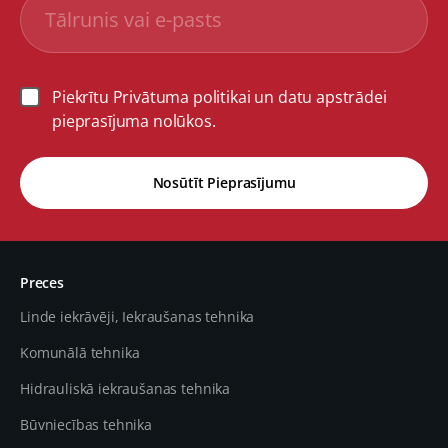
Piekrītu Privātuma politikai un datu apstrādei
pieprasījuma nolūkos.
Nosūtīt Pieprasījumu
Preces
Linde iekrāvēji, Iekraušanas tehnika
Komunālā tehnika
Hidrauliskā iekraušanas tehnika
Būvniecības tehnika