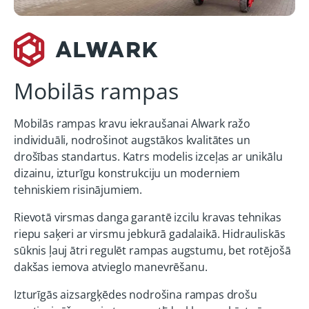
Mobilās rampas
Mobilās rampas kravu iekraušanai Alwark ražo
individuāli, nodrošinot augstākos kvalitātes un
drošības standartus. Katrs modelis izceļas ar unikālu
dizainu, izturīgu konstrukciju un moderniem
tehniskiem risinājumiem.
Rievotā virsmas danga garantē izcilu kravas tehnikas
riepu saķeri ar virsmu jebkurā gadalaikā. Hidrauliskās
sūknis ļauj ātri regulēt rampas augstumu, bet rotējošā
dakšas iemova atvieglo manevrēšanu.
Izturīgās aizsargķēdes nodrošina rampas drošu