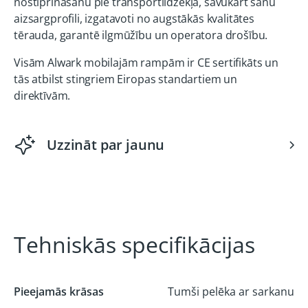
nostiprināšanu pie transportlīdzekļa, savukārt sānu
aizsargprofili, izgatavoti no augstākās kvalitātes
tērauda, garantē ilgmūžību un operatora drošību.
Visām Alwark mobilajām rampām ir CE sertifikāts un
tās atbilst stingriem Eiropas standartiem un
direktīvām.
Uzzināt par jaunu
Tehniskās specifikācijas
Pieejamās krāsas
Tumši pelēka ar sarkanu