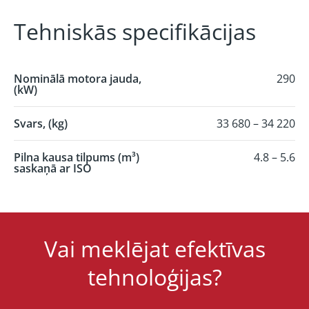
Tehniskās specifikācijas
Nominālā motora jauda,
290
(kW)
Svars, (kg)
33 680 – 34 220
Pilna kausa tilpums (m³)
4.8 – 5.6
saskaņā ar ISO
Vai meklējat efektīvas
tehnoloģijas?