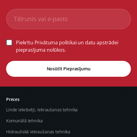
Piekrītu Privātuma politikai un datu apstrādei
pieprasījuma nolūkos.
Nosūtīt Pieprasījumu
Preces
Linde iekrāvēji, Iekraušanas tehnika
Komunālā tehnika
Hidrauliskā iekraušanas tehnika