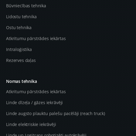
Būvniecības tehnika
Lidostu tehnika
Ostu tehnika
Atkritumu pārstrādes iekārtas
Intraloģistika
Rezerves daļas
Nomas tehnika
Atkritumu pārstrādes iekārtas
Linde dīzeļa / gāzes iekrāvēji
Linde augsto plauktu palešu pacēlāji (reach truck)
Linde elektriskie iekrāvēji
Linde un Logitrans robotizēti autokrāvēji