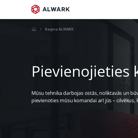
/
Karjera ALWARK
Pievienojieties
Mūsu tehnika darbojas ostās, noliktavās un būv
pievienoties mūsu komandai arī jūs – cilvēkus, k