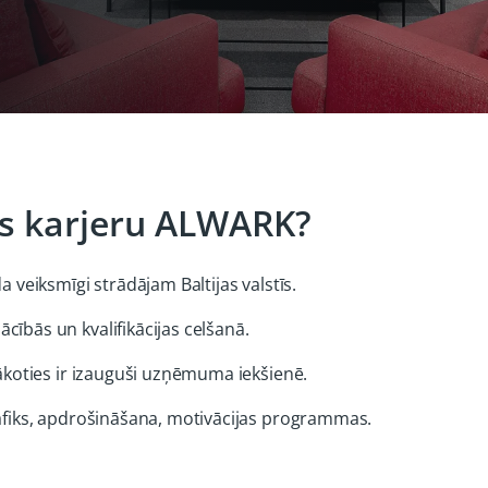
ies karjeru ALWARK?
a veiksmīgi strādājam Baltijas valstīs.
cībās un kvalifikācijas celšanā.
lākoties ir izauguši uzņēmuma iekšienē.
rafiks, apdrošināšana, motivācijas programmas.