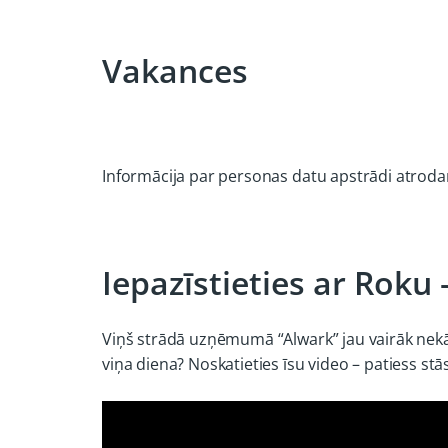
Vakances
Informācija par personas datu apstrādi atroda
Iepazīstieties ar Roku
Viņš strādā uzņēmumā “Alwark” jau vairāk nekā 5
viņa diena? Noskatieties īsu video – patiess s