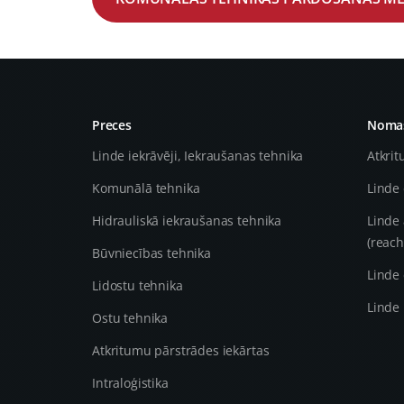
Preces
Nomas
Linde iekrāvēji, Iekraušanas tehnika
Atkrit
Komunālā tehnika
Linde 
Hidrauliskā iekraušanas tehnika
Linde 
(reach
Būvniecības tehnika
Linde 
Lidostu tehnika
Linde 
Ostu tehnika
Atkritumu pārstrādes iekārtas
Intraloģistika