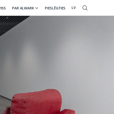
LV
PAR ALWARK
VISS
PIESLĒGTIES
EN
RU