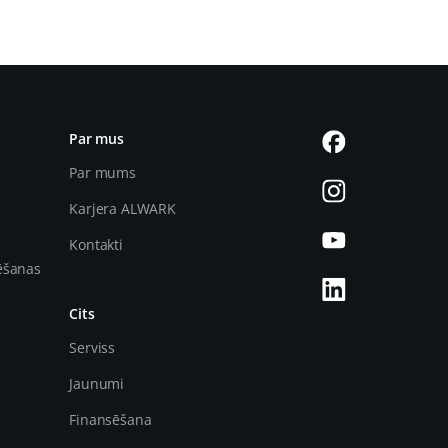
Par mus
Par mums
Karjera ALWARK
Kontakti
ēšanas
Cits
Serviss
Jaunumi
Finansēšana