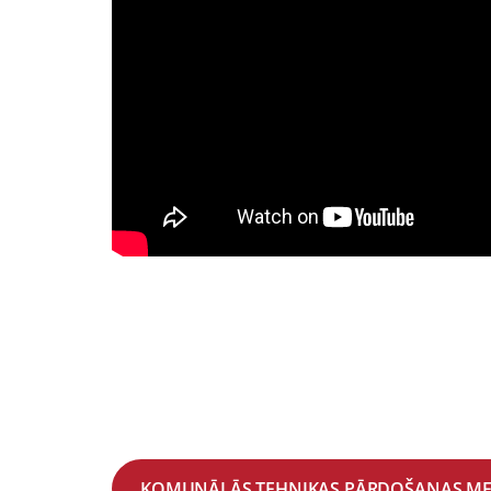
KOMUNĀLĀS TEHNIKAS PĀRDOŠANAS MEN