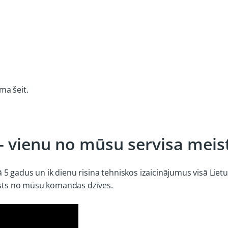
ma šeit.
 – vienu no mūsu servisa meis
 gadus un ik dienu risina tehniskos izaicinājumus visā Lietuvā
tāsts no mūsu komandas dzīves.