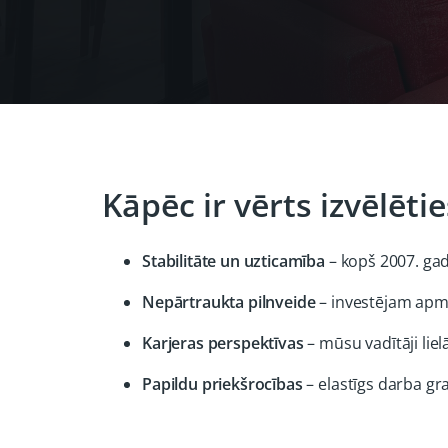
Kāpēc ir vērts izvēlēt
Stabilitāte un uzticamība
– kopš 2007. gad
Nepārtraukta pilnveide
– investējam apmā
Karjeras perspektīvas
– mūsu vadītāji lie
Papildu priekšrocības
– elastīgs darba g