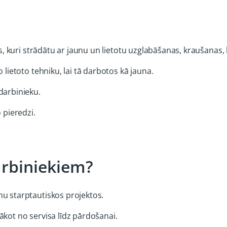
us, kuri strādātu ar jaunu un lietotu uzglabāšanas, kraušanas
 lietoto tehniku, lai tā darbotos kā jauna.
darbinieku.
 pieredzi.
rbiniekiem?
umu starptautiskos projektos.
sākot no servisa līdz pārdošanai.