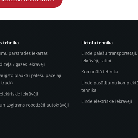
 tehnika
Lietota tehnika
umu pārstrādes iekārtas
Linde palešu transportētāji,
iekrāvēji, ratiņi
dīzeļa / gāzes iekrāvēji
Komunālā tehnika
augsto plauktu palešu pacēlāji
 truck)
Linde pasūtījumu komplekt
tehnika
elektriskie iekrāvēji
Linde elektriskie iekrāvēji
un Logitrans robotizēti autokrāvēji