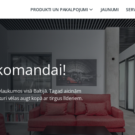
PRODUKTI UN PAKALPOJUMI
JAUNUMI
SER
 komandai!
laukumos visā Baltijā. Tagad aicinām
uri vēlas augt kopā ar tirgus līderiem.