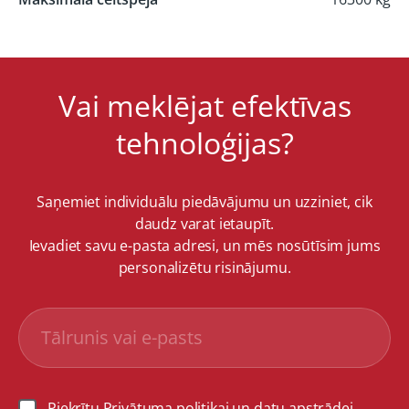
Vai meklējat efektīvas
tehnoloģijas?
Saņemiet individuālu piedāvājumu un uzziniet, cik
daudz varat ietaupīt.
Ievadiet savu e-pasta adresi, un mēs nosūtīsim jums
personalizētu risinājumu.
Piekrītu Privātuma politikai un datu apstrādei