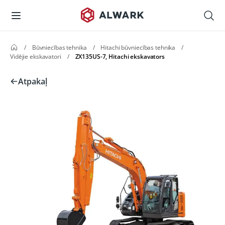
/
Būvniecības tehnika
/
Hitachi būvniecības tehnika
/
Vidējie ekskavatori
/
ZX135US-7, Hitachi ekskavators
Atpakaļ