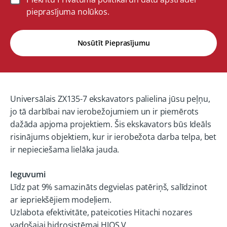
pieprasījuma nolūkos.
Nosūtīt Pieprasījumu
Universālais ZX135-7 ekskavators palielina jūsu peļņu,
jo tā darbībai nav ierobežojumiem un ir piemērots
dažāda apjoma projektiem. Šis ekskavators būs Ideāls
risinājums objektiem, kur ir ierobežota darba telpa, bet
ir nepieciešama lielāka jauda.
Ieguvumi
Līdz pat 9% samazināts degvielas patēriņš, salīdzinot
ar iepriekšējiem modeļiem.
Uzlabota efektivitāte, pateicoties Hitachi nozares
vadošajai hidrosistēmai HIOS V.