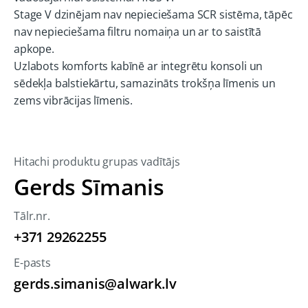
Stage V dzinējam nav nepieciešama SCR sistēma, tāpēc
nav nepieciešama filtru nomaiņa un ar to saistītā
apkope.
Uzlabots komforts kabīnē ar integrētu konsoli un
sēdekļa balstiekārtu, samazināts trokšņa līmenis un
zems vibrācijas līmenis.
Hitachi produktu grupas vadītājs
Gerds Sīmanis
Tālr.nr.
+371 29262255
E-pasts
gerds.simanis@alwark.lv