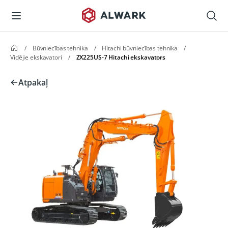
/
Būvniecības tehnika
/
Hitachi būvniecības tehnika
/
Vidējie ekskavatori
/
ZX225US-7 Hitachi ekskavators
Atpakaļ