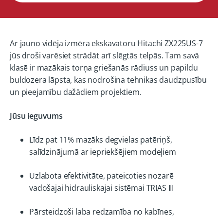
Ar jauno vidēja izmēra ekskavatoru Hitachi ZX225US-7
jūs droši varēsiet strādāt arī slēgtās telpās. Tam savā
klasē ir mazākais torņa griešanās rādiuss un papildu
buldozera lāpsta, kas nodrošina tehnikas daudzpusību
un pieejamību dažādiem projektiem.
Jūsu ieguvums
Līdz pat 11% mazāks degvielas patēriņš,
salīdzinājumā ar iepriekšējiem modeļiem
Uzlabota efektivitāte, pateicoties nozarē
vadošajai hidrauliskajai sistēmai TRIAS III
Pārsteidzoši laba redzamība no kabīnes,