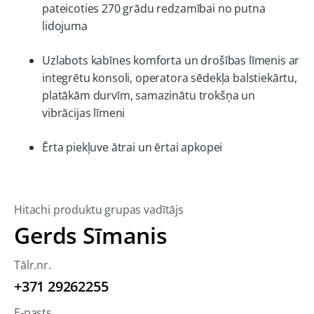
pateicoties 270 grādu redzamībai no putna
lidojuma
Uzlabots kabīnes komforta un drošības līmenis ar
integrētu konsoli, operatora sēdekļa balstiekārtu,
platākām durvīm, samazinātu trokšņa un
vibrācijas līmeni
Ērta piekļuve ātrai un ērtai apkopei
Hitachi produktu grupas vadītājs
Gerds Sīmanis
Tālr.nr.
+371 29262255
E-pasts