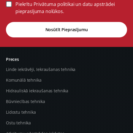
Piekrītu Privātuma politikai un datu apstrādei
pieprasījuma nolūkos.
Nosūtīt Pieprasījumu
Preces
Linde iekrāvēji, Iekraušanas tehnika
Komunālā tehnika
Hidrauliskā iekraušanas tehnika
Būvniecības tehnika
Lidostu tehnika
Ostu tehnika