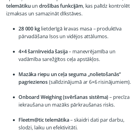
telemātiku
un
drošības funkcijām
, kas palīdz kontrolēt
izmaksas un samazināt dīkstāves.
28 000 kg
lietderīgā kravas masa – produktīva
pārvadāšana īsos un vidējos attālumos.
4×4 šarnīrveida šasija
– manevrējamība un
vadāmība sarežģītos ceļa apstākļos.
Mazāka riepu un ceļa seguma „nolietošanās“
pagriezienos
(salīdzinājumā ar 6×6 risinājumiem).
Onboard Weighing (svēršanas sistēma)
– precīza
iekraušana un mazāks pārkraušanas risks.
Fleetm@tic telemātika
– skaidri dati par darbu,
slodzi, laiku un efektivitāti.