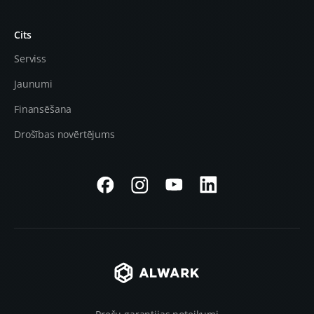
Cits
Serviss
Jaunumi
Finansēšana
Drošības novērtējums