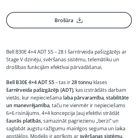
Brošūra
Bell B30E 4×4 ADT S5 – 28 t šarnīrveida pašizgāzējs ar
Stage V dzinēju, svēršanas sistēmu, telemātiku un
drošības funkcijām efektīvai pārvadāšanai.
Bell B30E 4×4 ADT S5
– tas ir
28 tonnu
klases
šarnīrveida pašizgāzējs (ADT)
, kas izstrādāts darbam
vietās, kur nepieciešama
laba pārvaramība, stabilitāte
un manevrējamība
, taču ne vienmēr ir nepieciešams
6×6 risinājums. 4×4 koncepcija ļauj efektīvi strādāt
šaurās platībās
, samazināt pagriezienu „berzi” un
saglabāt augstu ražīgumu mainīgos seguma un laika
apstākļos. Modelis ir aprīkots ar
svēršanas sistēmu
,