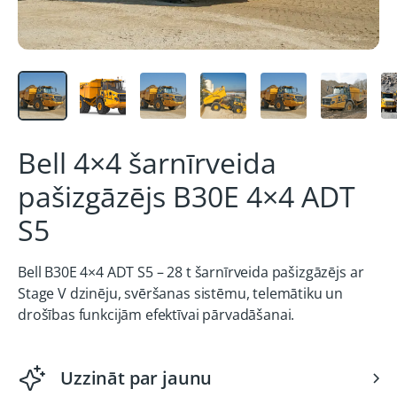
Bell 4×4 šarnīrveida
pašizgāzējs B30E 4×4 ADT
S5
Bell B30E 4×4 ADT S5 – 28 t šarnīrveida pašizgāzējs ar
Stage V dzinēju, svēršanas sistēmu, telemātiku un
drošības funkcijām efektīvai pārvadāšanai.
Uzzināt par jaunu