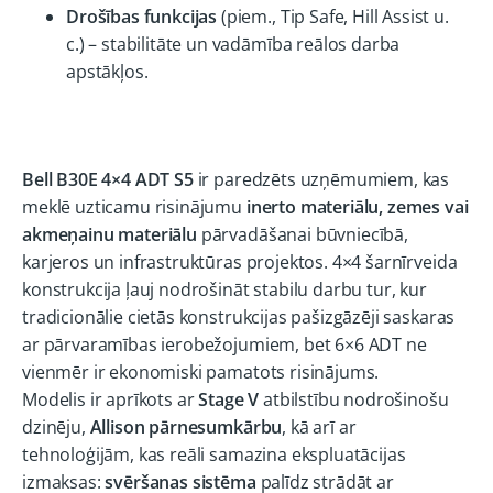
Drošības funkcijas
(piem., Tip Safe, Hill Assist u.
c.) – stabilitāte un vadāmība reālos darba
apstākļos.
Bell B30E 4×4 ADT S5
ir paredzēts uzņēmumiem, kas
meklē uzticamu risinājumu
inerto materiālu, zemes vai
akmeņainu materiālu
pārvadāšanai būvniecībā,
karjeros un infrastruktūras projektos. 4×4 šarnīrveida
konstrukcija ļauj nodrošināt stabilu darbu tur, kur
tradicionālie cietās konstrukcijas pašizgāzēji saskaras
ar pārvaramības ierobežojumiem, bet 6×6 ADT ne
vienmēr ir ekonomiski pamatots risinājums.
Modelis ir aprīkots ar
Stage V
atbilstību nodrošinošu
dzinēju,
Allison pārnesumkārbu
, kā arī ar
tehnoloģijām, kas reāli samazina ekspluatācijas
izmaksas:
svēršanas sistēma
palīdz strādāt ar