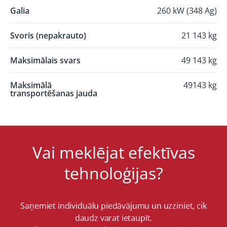
Galia
260 kW (348 Ag)
Svoris (nepakrauto)
21 143 kg
Maksimālais svars
49 143 kg
Maksimālā
49143 kg
transportēšanas jauda
Vai meklējat efektīvas
tehnoloģijas?
Saņemiet individuālu piedāvājumu un uzziniet, cik
daudz varat ietaupīt.