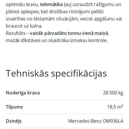
optimālu kravu,
telemātika
ļauj uzraudzīt ražīgumu un
plānot apkopes, bet drošības risinājumi palīdz
izvairīties no bīstamām situācijām, veicot apgāšanu vai
braucot uz kalna.
Rezultāts –
vairāk pārvadāto tonnu vienā maiņā
,
mazāk dīkstāves un skaidrāka izmaksu kontrole.
Tehniskās specifikācijas
Noderīga krava
28 000 kg
Tilpums
18,5 m³
Dzinējs
Mercedes-Benz OM936LA