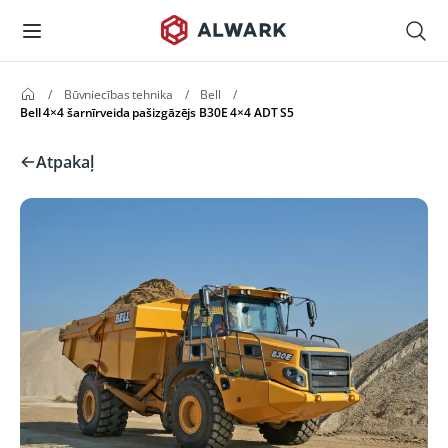
/
Būvniecības tehnika
/
Bell
/
Bell 4×4 šarnīrveida pašizgāzējs B30E 4×4 ADT S5
Atpakaļ