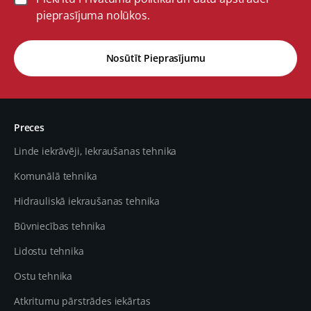
pieprasījuma nolūkos.
Nosūtīt Pieprasījumu
Preces
Linde iekrāvēji, Iekraušanas tehnika
Komunālā tehnika
Hidrauliskā iekraušanas tehnika
Būvniecības tehnika
Lidostu tehnika
Ostu tehnika
Atkritumu pārstrādes iekārtas