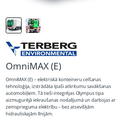
OmniMAX (E)
OmniMAX (E) – elektriskā konteineru celšanas
tehnoloģija, izstrādāta īpaši atkritumu savākšanas
automobiļiem. Tā tieši integrējas Olympus tipa
aizmugurējā iekraušanas nodalījumā un darbojas ar
zemsprieguma elektrību – bez atsevišķām
hidrauliskajām līnijām.