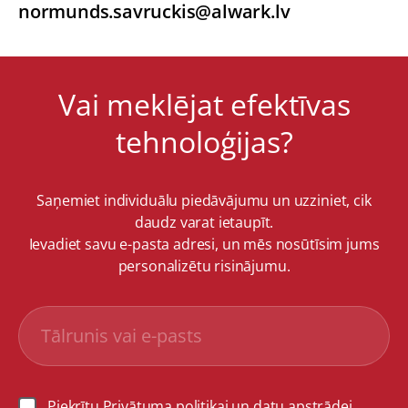
normunds.savruckis@alwark.lv
Vai meklējat efektīvas
tehnoloģijas?
Saņemiet individuālu piedāvājumu un uzziniet, cik
daudz varat ietaupīt.
Ievadiet savu e-pasta adresi, un mēs nosūtīsim jums
personalizētu risinājumu.
Piekrītu Privātuma politikai un datu apstrādei