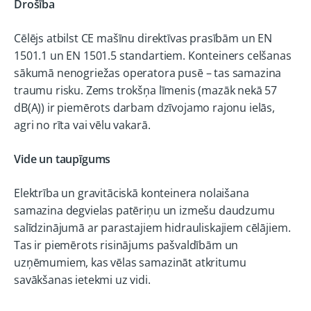
Drošība
Cēlējs atbilst CE mašīnu direktīvas prasībām un EN
1501.1 un EN 1501.5 standartiem. Konteiners celšanas
sākumā nenogriežas operatora pusē – tas samazina
traumu risku. Zems trokšņa līmenis (mazāk nekā 57
dB(A)) ir piemērots darbam dzīvojamo rajonu ielās,
agri no rīta vai vēlu vakarā.
Vide un taupīgums
Elektrība un gravitāciskā konteinera nolaišana
samazina degvielas patēriņu un izmešu daudzumu
salīdzinājumā ar parastajiem hidrauliskajiem cēlājiem.
Tas ir piemērots risinājums pašvaldībām un
uzņēmumiem, kas vēlas samazināt atkritumu
savākšanas ietekmi uz vidi.