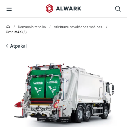
/
Komunālā tehnika
/
Atkritumu savākšanas mašīnas.
/
OmniMAX (E)
Atpakaļ