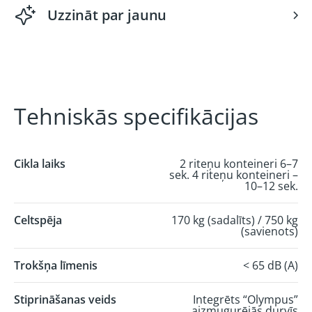
Uzzināt par jaunu
Tehniskās specifikācijas
Cikla laiks
2 riteņu konteineri 6–7
sek. 4 riteņu konteineri –
10–12 sek.
Celtspēja
170 kg (sadalīts) / 750 kg
(savienots)
Trokšņa līmenis
< 65 dB (A)
Stiprināšanas veids
Integrēts “Olympus”
aizmugurējās durvīs