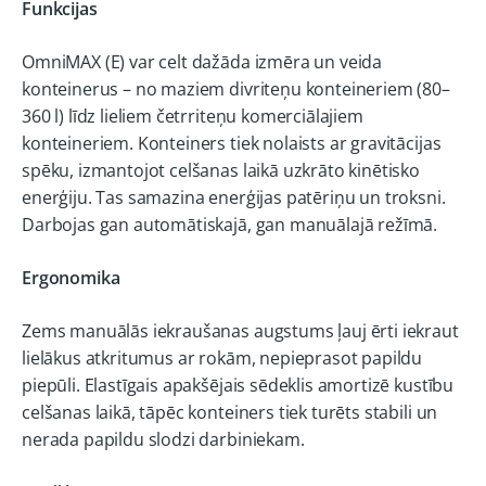
Funkcijas
OmniMAX (E) var celt dažāda izmēra un veida
konteinerus – no maziem divriteņu konteineriem (80–
360 l) līdz lieliem četrriteņu komerciālajiem
konteineriem. Konteiners tiek nolaists ar gravitācijas
spēku, izmantojot celšanas laikā uzkrāto kinētisko
enerģiju. Tas samazina enerģijas patēriņu un troksni.
Darbojas gan automātiskajā, gan manuālajā režīmā.
Ergonomika
Zems manuālās iekraušanas augstums ļauj ērti iekraut
lielākus atkritumus ar rokām, nepieprasot papildu
piepūli. Elastīgais apakšējais sēdeklis amortizē kustību
celšanas laikā, tāpēc konteiners tiek turēts stabili un
nerada papildu slodzi darbiniekam.