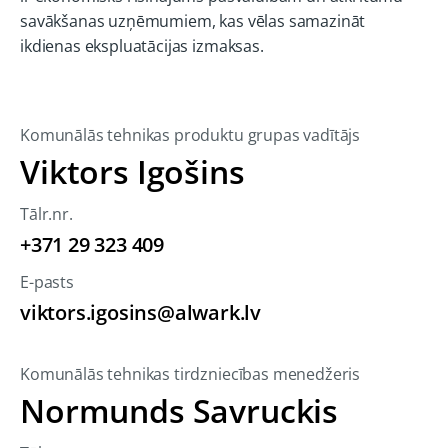
savākšanas uzņēmumiem, kas vēlas samazināt
ikdienas ekspluatācijas izmaksas.
Komunālās tehnikas produktu grupas vadītājs
Viktors Igošins
Tālr.nr.
+371 29 323 409
E-pasts
viktors.igosins@alwark.lv
Komunālās tehnikas tirdzniecības menedžeris
Normunds Savruckis