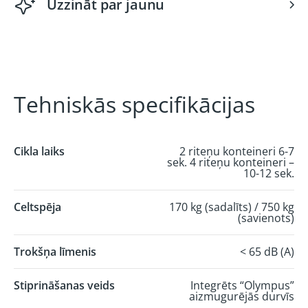
Uzzināt par jaunu
Tehniskās specifikācijas
Cikla laiks
2 riteņu konteineri 6-7
sek. 4 riteņu konteineri –
10-12 sek.
Celtspēja
170 kg (sadalīts) / 750 kg
(savienots)
Trokšņa līmenis
< 65 dB (A)
Stiprināšanas veids
Integrēts “Olympus”
aizmugurējās durvīs