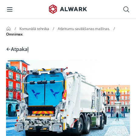
/
Komunālā tehnika
/
Atkritumu savākšanas mašīnas.
/
Omnimax
Atpakaļ