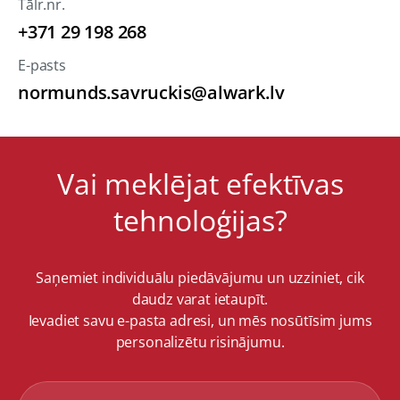
Tālr.nr.
+371 29 198 268
E-pasts
normunds.savruckis@alwark.lv
Vai meklējat efektīvas
tehnoloģijas?
Saņemiet individuālu piedāvājumu un uzziniet, cik
daudz varat ietaupīt.
Ievadiet savu e-pasta adresi, un mēs nosūtīsim jums
personalizētu risinājumu.