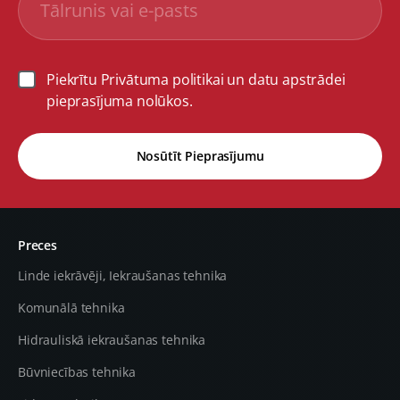
Piekrītu Privātuma politikai un datu apstrādei
pieprasījuma nolūkos.
Nosūtīt Pieprasījumu
Preces
Linde iekrāvēji, Iekraušanas tehnika
Komunālā tehnika
Hidrauliskā iekraušanas tehnika
Būvniecības tehnika