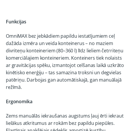
Funkcijas
OmniMAX bez jebkādiem papildu iestatījumiem ceļ
dažāda izmēra un veida konteinerus – no maziem
divriteņu konteineriem (80–360 l) līdz lieliem četrriteņu
komerciālajiem konteineriem. Konteiners tiek nolaists
ar gravitācijas spēku, izmantojot celšanas laikā uzkrāto
kinētisko enerģiju – tas samazina troksni un degvielas
patēriņu. Darbojas gan automātiskajā, gan manuālajā
režīmā.
Ergonomika
Zems manuālās iekraušanas augstums ļauj ērti iekraut
lielākus atkritumus ar rokām bez papildu piepūles.
Elastīgais apakšējais sēdeklis amortizē kustību