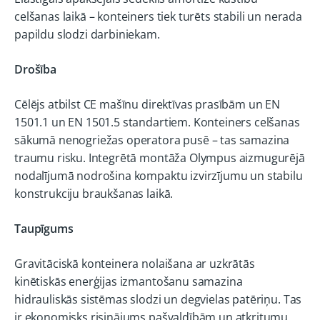
celšanas laikā – konteiners tiek turēts stabili un nerada
papildu slodzi darbiniekam.
Drošība
Cēlējs atbilst CE mašīnu direktīvas prasībām un EN
1501.1 un EN 1501.5 standartiem. Konteiners celšanas
sākumā nenogriežas operatora pusē – tas samazina
traumu risku. Integrētā montāža Olympus aizmugurējā
nodalījumā nodrošina kompaktu izvirzījumu un stabilu
konstrukciju braukšanas laikā.
Taupīgums
Gravitāciskā konteinera nolaišana ar uzkrātās
kinētiskās enerģijas izmantošanu samazina
hidrauliskās sistēmas slodzi un degvielas patēriņu. Tas
ir ekonomisks risinājums pašvaldībām un atkritumu