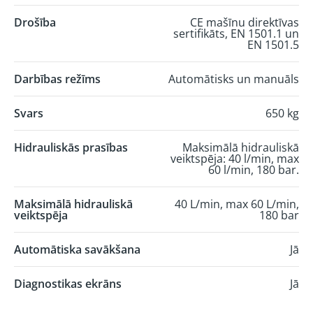
Drošība
CE mašīnu direktīvas
sertifikāts, EN 1501.1 un
EN 1501.5
Darbības režīms
Automātisks un manuāls
Svars
650 kg
Hidrauliskās prasības
Maksimālā hidrauliskā
veiktspēja: 40 l/min, max
60 l/min, 180 bar.
Maksimālā hidrauliskā
40 L/min, max 60 L/min,
veiktspēja
180 bar
Automātiska savākšana
Jā
Diagnostikas ekrāns
Jā