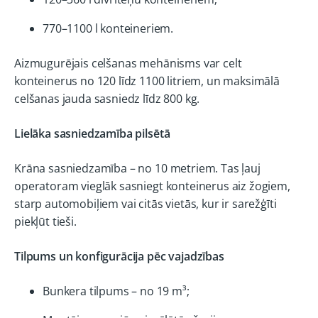
770–1100 l konteineriem.
Aizmugurējais celšanas mehānisms var celt
konteinerus no 120 līdz 1100 litriem, un maksimālā
celšanas jauda sasniedz līdz 800 kg.
Lielāka sasniedzamība pilsētā
Krāna sasniedzamība – no 10 metriem. Tas ļauj
operatoram vieglāk sasniegt konteinerus aiz žogiem,
starp automobiļiem vai citās vietās, kur ir sarežģīti
piekļūt tieši.
Tilpums un konfigurācija pēc vajadzības
Bunkera tilpums – no 19 m³;