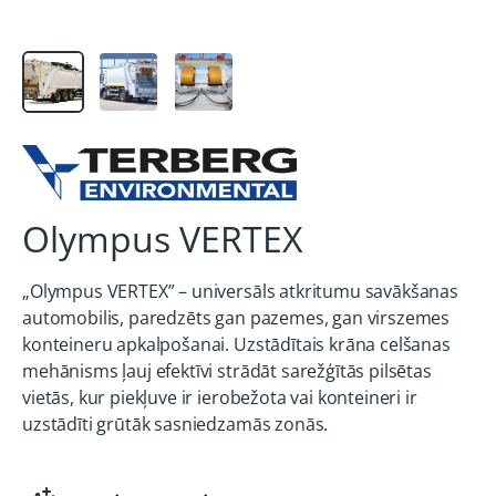
Olympus VERTEX
„Olympus VERTEX” – universāls atkritumu savākšanas
automobilis, paredzēts gan pazemes, gan virszemes
konteineru apkalpošanai. Uzstādītais krāna celšanas
mehānisms ļauj efektīvi strādāt sarežģītās pilsētas
vietās, kur piekļuve ir ierobežota vai konteineri ir
uzstādīti grūtāk sasniedzamās zonās.