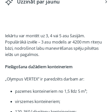
Uzzināt par jaunu
Iekārtu var montēt uz 3, 4 vai 5 asu šasijām.
Populārākā izvēle – 3 asu modelis ar 4200 mm riteņu
bāzi, nodrošinot labu manevrēšanas spēju pilsētas
ielās un pagalmos.
Pielāgošana dažādiem konteineriem
„Olympus VERTEX” ir paredzēts darbam ar:
pazemes konteineriem no 1,5 līdz 5 m³;
virszemes konteineriem;
120–360 l divriteņu konteineriem;