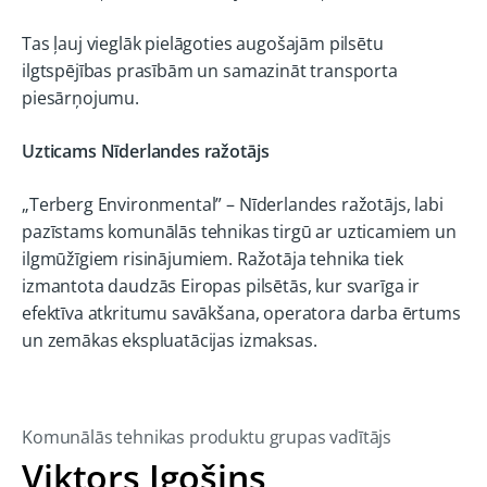
Tas ļauj vieglāk pielāgoties augošajām pilsētu
ilgtspējības prasībām un samazināt transporta
piesārņojumu.
Uzticams Nīderlandes ražotājs
„Terberg Environmental” – Nīderlandes ražotājs, labi
pazīstams komunālās tehnikas tirgū ar uzticamiem un
ilgmūžīgiem risinājumiem. Ražotāja tehnika tiek
izmantota daudzās Eiropas pilsētās, kur svarīga ir
efektīva atkritumu savākšana, operatora darba ērtums
un zemākas ekspluatācijas izmaksas.
Komunālās tehnikas produktu grupas vadītājs
Viktors Igošins