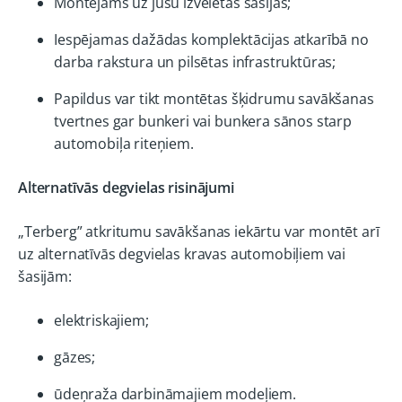
Montējams uz jūsu izvēlētās šasijas;
Iespējamas dažādas komplektācijas atkarībā no
darba rakstura un pilsētas infrastruktūras;
Papildus var tikt montētas šķidrumu savākšanas
tvertnes gar bunkeri vai bunkera sānos starp
automobiļa riteņiem.
Alternatīvās degvielas risinājumi
„Terberg” atkritumu savākšanas iekārtu var montēt arī
uz alternatīvās degvielas kravas automobiļiem vai
šasijām:
elektriskajiem;
gāzes;
ūdeņraža darbināmajiem modeļiem.