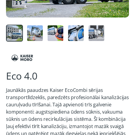
Eco 4.0
Jaunākās paaudzes Kaiser EcoCombi sērijas
transportlīdzeklis, paredzēts profesionālai kanalizācijas
cauruļvadu tīrīšanai. Tajā apvienoti trīs galvenie
komponenti: augstspiediena ūdens sūknis, vakuuma
sūknis un ūdens recirkulācijas sistēma. Šī kombinācija
ļauj efektīvi tīrīt kanalizāciju, izmantojot mazāk svaigā
ūdens un patērējot mazāk degvielas nekā iepriekšējās