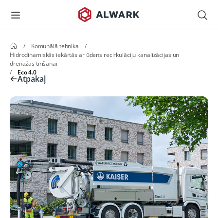
/
Komunālā tehnika
/
Hidrodinamiskās iekārtās ar ūdens recirkulāciju kanalizācijas un
drenāžas tīrīšanai
/
Eco 4.0
Atpakaļ