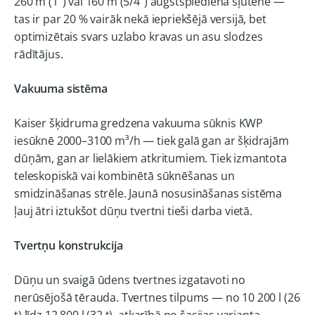
260 m (1″) vai 160 m (5/4″) augstspiediena šļūtene —
tas ir par 20 % vairāk nekā iepriekšējā versijā, bet
optimizētais svars uzlabo kravas un asu slodzes
rādītājus.
Vakuuma sistēma
Kaiser šķidruma gredzena vakuuma sūknis KWP
iesūknē 2000–3100 m³/h — tiek galā gan ar šķidrajām
dūņām, gan ar lielākiem atkritumiem. Tiek izmantota
teleskopiskā vai kombinētā sūknēšanas un
smidzināšanas strēle. Jaunā nosusināšanas sistēma
ļauj ātri iztukšot dūņu tvertni tieši darba vietā.
Tvertņu konstrukcija
Dūņu un svaigā ūdens tvertnes izgatavoti no
nerūsējošā tērauda. Tvertnes tilpums — no 10 200 l (26
t) līdz 12 800 l (32 t), atkarībā no šasijas varianta.