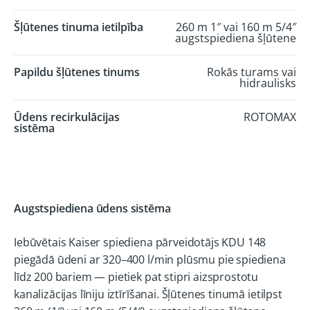
Šļūtenes tinuma ietilpība
260 m 1″ vai 160 m 5/4″
augstspiediena šļūtene
Papildu šļūtenes tinums
Rokās turams vai
hidraulisks
Ūdens recirkulācijas
ROTOMAX
sistēma
Augstspiediena ūdens sistēma
Iebūvētais Kaiser spiediena pārveidotājs KDU 148
piegādā ūdeni ar 320–400 l/min plūsmu pie spiediena
līdz 200 bariem — pietiek pat stipri aizsprostotu
kanalizācijas līniju iztīrīšanai. Šļūtenes tinumā ietilpst