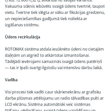
Vakuuma sūknis iebūvēts svaigā ūdens tvertnē, taupot
vietu. Tvertne tiek slēgta ar vāku ar fiksācijas gredzenu,
un nepieciešamības gadījumā tiek noliekta ar
izgāšanas sistēmu.
Ūdens recirkulācija
ROTOMAX sistēma atdala iesūknēto ūdeni no cietajām
daļiņām un atgriež to atkārtotai izmantošanai.
Tādējādi ievērojami samazinās svaigā ūdens patēriņš
— tas ir īpaši svarīgi ilgstošu vai intensīvu darbu laikā.
Vadība
Visi procesi tiek vadīti caur skārienekrānu ar grafisku
darba plūsmas attēlojumu un radio tālvadības pulti ar
LCD ekrānu. Sistēma automātiski veic sistēmas
tīrīšanu, vēdināšanu, svaigā ūdens uzpildīšanu un