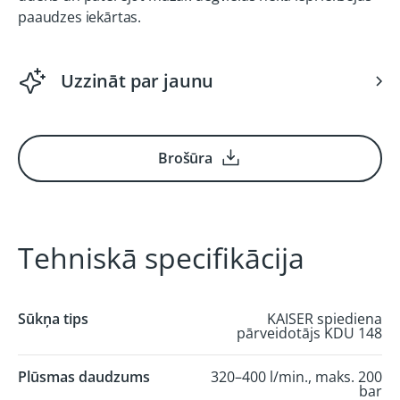
paaudzes iekārtas.
Uzzināt par jaunu
Brošūra
Tehniskā specifikācija
Sūkņa tips
KAISER spiediena
pārveidotājs KDU 148
Plūsmas daudzums
320–400 l/min., maks. 200
bar