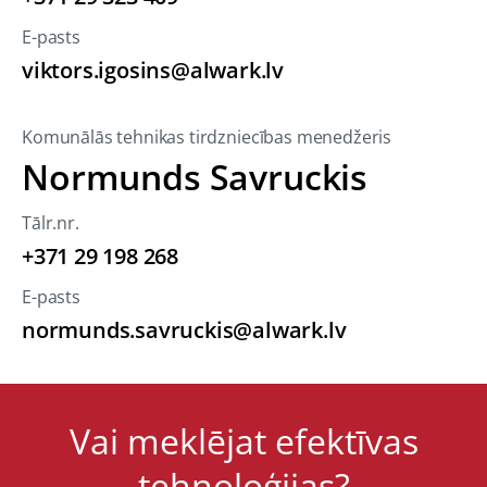
E-pasts
viktors.igosins@alwark.lv
Komunālās tehnikas tirdzniecības menedžeris
Normunds Savruckis
Tālr.nr.
+371 29 198 268
E-pasts
normunds.savruckis@alwark.lv
Vai meklējat efektīvas
tehnoloģijas?