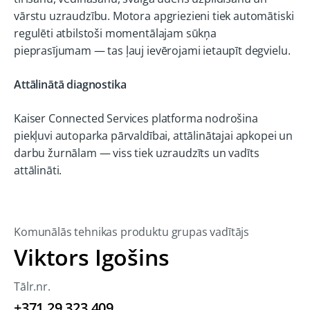
vārstu uzraudzību. Motora apgriezieni tiek automātiski
regulēti atbilstoši momentālajam sūkņa
pieprasījumam — tas ļauj ievērojami ietaupīt degvielu.
Attālinātā diagnostika
Kaiser Connected Services platforma nodrošina
piekļuvi autoparka pārvaldībai, attālinātajai apkopei un
darbu žurnālam — viss tiek uzraudzīts un vadīts
attālināti.
Komunālās tehnikas produktu grupas vadītājs
Viktors Igošins
Tālr.nr.
+371 29 323 409