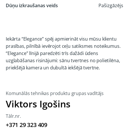
Dūņu izkraušanas veids
Pašizgāzējs
Iekārta “Elegance” spēj apmierināt visu mūsu klientu
prasības, pilnībā ievērojot ceļu satiksmes noteikumus.
“Elegance” līnijā paredzēti trīs dažādi ūdens
uzglabāšanas risinājumi: sānu tvertnes no polietilēna,
priekšējā kamera un dubultā iekšējā tvertne.
Komunālās tehnikas produktu grupas vadītājs
Viktors Igošins
Tālr.nr.
+371 29 323 409