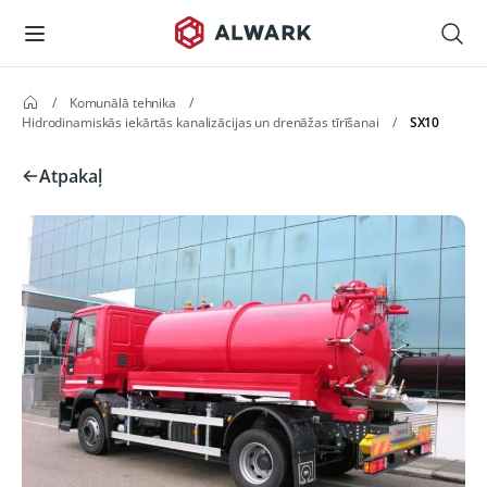
/
Komunālā tehnika
/
Hidrodinamiskās iekārtās kanalizācijas un drenāžas tīrīšanai
/
SX10
Atpakaļ