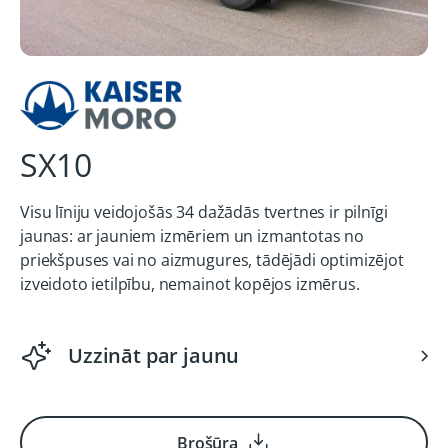
SX10
Visu līniju veidojošās 34 dažādās tvertnes ir pilnīgi
jaunas: ar jauniem izmēriem un izmantotas no
priekšpuses vai no aizmugures, tādējādi optimizējot
izveidoto ietilpību, nemainot kopējos izmērus.
Uzzināt par jaunu
Brošūra