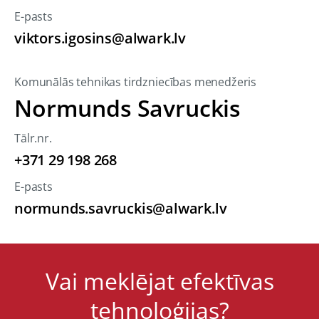
E-pasts
viktors.igosins@alwark.lv
Komunālās tehnikas tirdzniecības menedžeris
Normunds Savruckis
Tālr.nr.
+371 29 198 268
E-pasts
normunds.savruckis@alwark.lv
Vai meklējat efektīvas
tehnoloģijas?