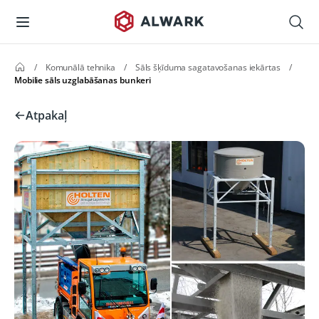
/
Komunālā tehnika
/
Sāls šķīduma sagatavošanas iekārtas
/
Mobilie sāls uzglabāšanas bunkeri
Atpakaļ