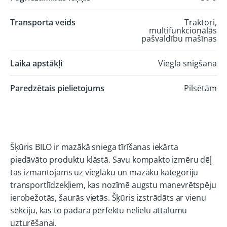
Transporta veids
Traktori,
multifunkcionālās
pašvaldību mašīnas
Laika apstākļi
Viegla snigšana
Paredzētais pielietojums
Pilsētām
Šķūris BILO ir mazākā sniega tīrīšanas iekārta
piedāvāto produktu klāstā. Savu kompakto izmēru dēļ
tas izmantojams uz vieglāku un mazāku kategoriju
transportlīdzekļiem, kas nozīmē augstu manevrētspēju
ierobežotās, šaurās vietās. Šķūris izstrādāts ar vienu
sekciju, kas to padara perfektu nelielu attālumu
uzturēšanai.