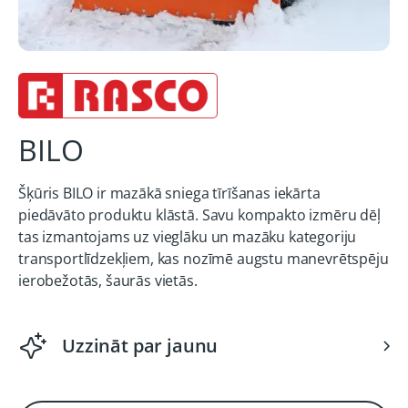
BILO
Šķūris BILO ir mazākā sniega tīrīšanas iekārta
piedāvāto produktu klāstā. Savu kompakto izmēru dēļ
tas izmantojams uz vieglāku un mazāku kategoriju
transportlīdzekļiem, kas nozīmē augstu manevrētspēju
ierobežotās, šaurās vietās.
Uzzināt par jaunu