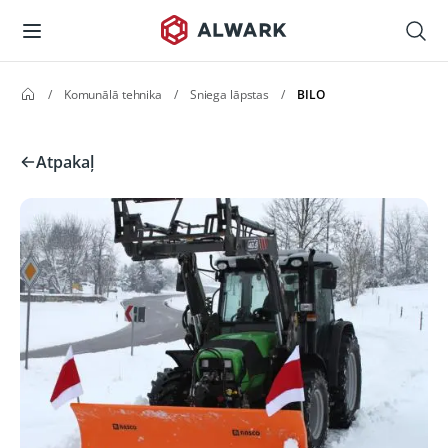
/
Komunālā tehnika
/
Sniega lāpstas
/
BILO
Atpakaļ