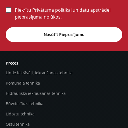
Piekrītu Privātuma politikai un datu apstrādei
pieprasījuma nolūkos.
Nosūtīt Pieprasījumu
Preces
Linde iekrāvēji, Iekraušanas tehnika
Komunālā tehnika
Hidrauliskā iekraušanas tehnika
Būvniecības tehnika
Lidostu tehnika
Ostu tehnika