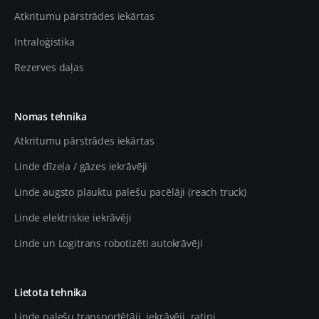
Atkritumu pārstrādes iekārtas
Intraloģistika
Rezerves daļas
Nomas tehnika
Atkritumu pārstrādes iekārtas
Linde dīzeļa / gāzes iekrāvēji
Linde augsto plauktu palešu pacēlāji (reach truck)
Linde elektriskie iekrāvēji
Linde un Logitrans robotizēti autokrāvēji
Lietota tehnika
Linde palešu transportētāji, iekrāvēji, ratiņi