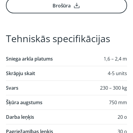
Brošūra
Tehniskās specifikācijas
Sniega arkla platums
1,6 – 2,4 m
Skrāpju skait
4-5 units
Svars
230 – 300 kg
Šķūra augstums
750 mm
Darba leņķis
20 o
Pagriežamības leņķis
30 o