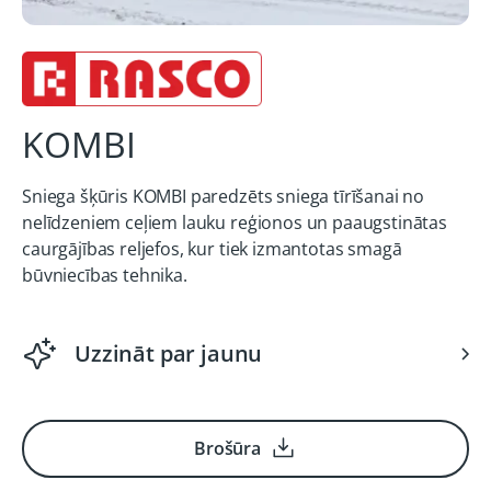
KOMBI
Sniega šķūris KOMBI paredzēts sniega tīrīšanai no
nelīdzeniem ceļiem lauku reģionos un paaugstinātas
caurgājības reljefos, kur tiek izmantotas smagā
būvniecības tehnika.
Uzzināt par jaunu
Brošūra