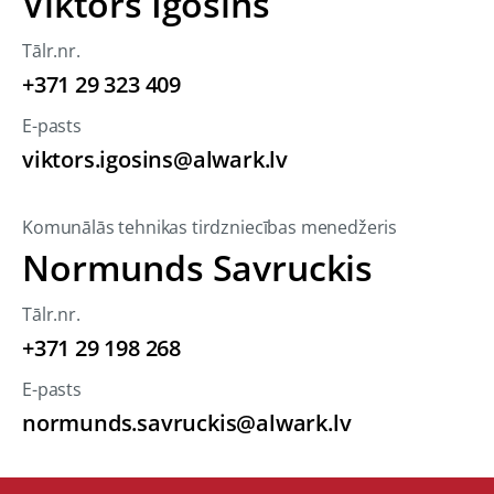
Viktors Igošins
Tālr.nr.
+371 29 323 409
E-pasts
viktors.igosins@alwark.lv
Komunālās tehnikas tirdzniecības menedžeris
Normunds Savruckis
Tālr.nr.
+371 29 198 268
E-pasts
normunds.savruckis@alwark.lv