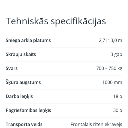
Tehniskās specifikācijas
Sniega arkla platums
2,7 ir 3,0 m
Skrāpju skaits
3 gab
Svars
700 – 750 kg
Šķūra augstums
1000 mm
Darba leņķis
18 o
Pagriežamības leņķis
30 o
Transporta veids
Frontālais riteņiekrāvējs