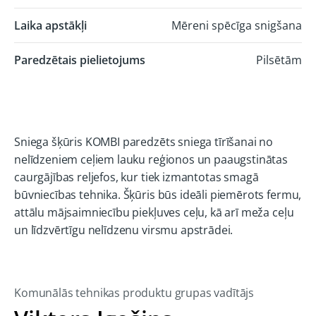
Laika apstākļi
Mēreni spēcīga snigšana
Paredzētais pielietojums
Pilsētām
Sniega šķūris KOMBI paredzēts sniega tīrīšanai no
nelīdzeniem ceļiem lauku reģionos un paaugstinātas
caurgājības reljefos, kur tiek izmantotas smagā
būvniecības tehnika. Šķūris būs ideāli piemērots fermu,
attālu mājsaimniecību piekļuves ceļu, kā arī meža ceļu
un līdzvērtīgu nelīdzenu virsmu apstrādei.
Komunālās tehnikas produktu grupas vadītājs