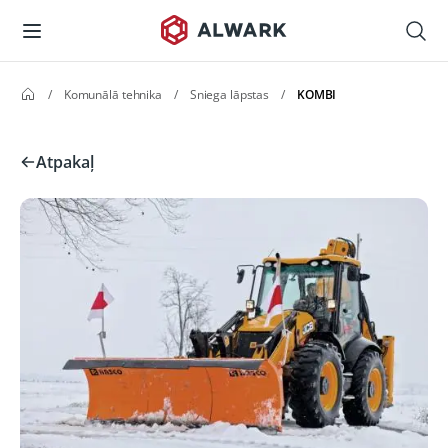
/
Komunālā tehnika
/
Sniega lāpstas
/
KOMBI
Atpakaļ