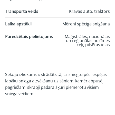
Transporta veids
Kravas auto, traktors
Laika apstākļi
Mēreni spēcīga snigšana
Paredzētais pielietojums
Maģistrāles, nacionālas
un reģionālas nozīmes
ceļi, pilsētas ielas
Sekciju izliekums izstrādāts tā, lai sniegtu pēc iespējas
labāku sniega aizvākšanu uz sāniem, kamēr abpusēji
pagriežami skrāpji padara šķūri piemērotu visiem
sniega veidiem.