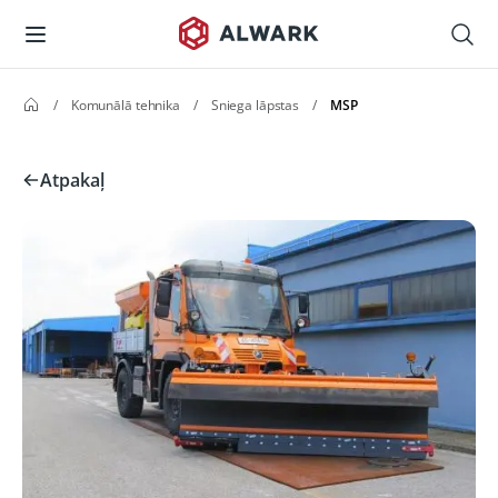
/
Komunālā tehnika
/
Sniega lāpstas
/
MSP
Atpakaļ