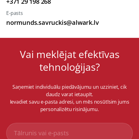
+371 29 198 268
E-pasts
normunds.savruckis@alwark.lv
Vai meklējat efektīvas
tehnoloģijas?
Saņemiet individuālu piedāvājumu un uzziniet, cik
daudz varat ietaupīt.
Ievadiet savu e-pasta adresi, un mēs nosūtīsim jums
personalizētu risinājumu.