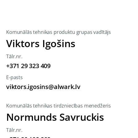
Komunālās tehnikas produktu grupas vadītājs
Viktors Igošins
Tālr.nr.
+371 29 323 409
E-pasts
viktors.igosins@alwark.lv
Komunālās tehnikas tirdzniecības menedžeris
Normunds Savruckis
Tālr.nr.