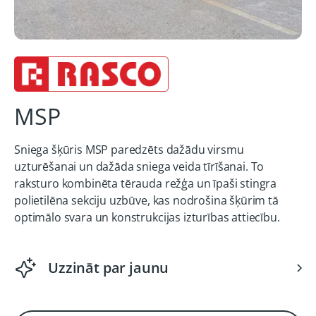
MSP
Sniega šķūris MSP paredzēts dažādu virsmu
uzturēšanai un dažāda sniega veida tīrīšanai. To
raksturo kombinēta tērauda režģa un īpaši stingra
polietilēna sekciju uzbūve, kas nodrošina šķūrim tā
optimālo svara un konstrukcijas izturības attiecību.
Uzzināt par jaunu