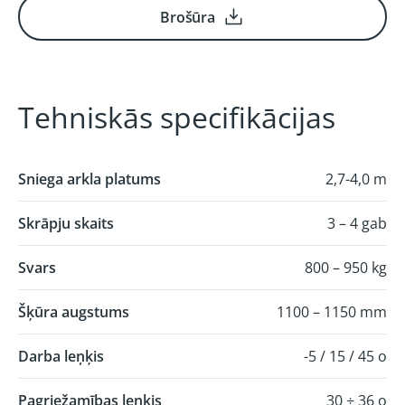
Brošūra
Tehniskās specifikācijas
Sniega arkla platums
2,7-4,0 m
Skrāpju skaits
3 – 4 gab
Svars
800 – 950 kg
Šķūra augstums
1100 – 1150 mm
Darba leņķis
-5 / 15 / 45 o
Pagriežamības leņķis
30 ÷ 36 o