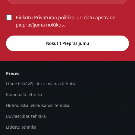
Piekrītu Privātuma politikai un datu apstrādei
pieprasījuma nolūkos.
Nosūtīt Pieprasījumu
Preces
Linde iekrāvēji, Iekraušanas tehnika
Komunālā tehnika
Hidrauliskā iekraušanas tehnika
Būvniecības tehnika
Lidostu tehnika