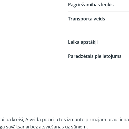
Pagriežamības leņķis
Transporta veids
Laika apstākļi
Paredzētais pielietojums
 vai pa kreisi; A-veida pozīcijā tos izmanto pirmajam braucien
iega savākšanai bez atsviešanas uz sāniem.