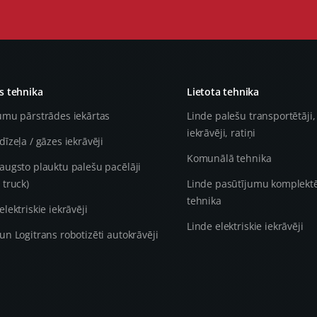
 tehnika
Lietota tehnika
umu pārstrādes iekārtas
Linde palešu transportētāji,
iekrāvēji, ratiņi
dīzeļa / gāzes iekrāvēji
Komunālā tehnika
augsto plauktu palešu pacēlāji
 truck)
Linde pasūtījumu komplekt
tehnika
elektriskie iekrāvēji
Linde elektriskie iekrāvēji
un Logitrans robotizēti autokrāvēji