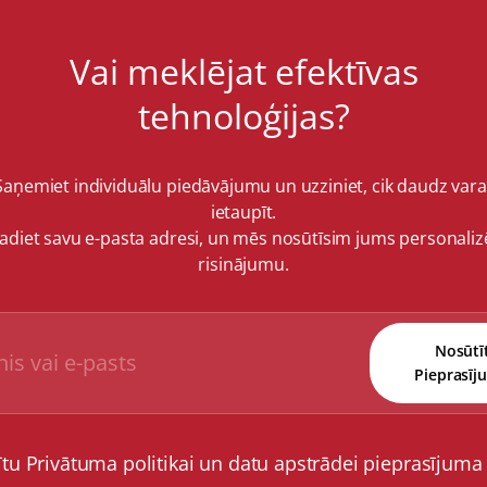
Vai meklējat efektīvas
tehnoloģijas?
Saņemiet individuālu piedāvājumu un uzziniet, cik daudz vara
ietaupīt.
vadiet savu e-pasta adresi, un mēs nosūtīsim jums personaliz
risinājumu.
Nosūtī
Pieprasīj
ītu Privātuma politikai un datu apstrādei pieprasījuma