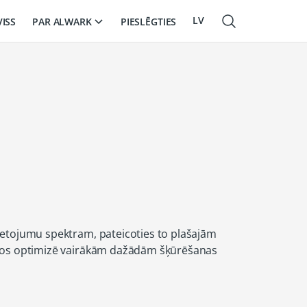
LV
PAR ALWARK
VISS
PIESLĒGTIES
EN
RU
ietojumu spektram, pateicoties to plašajām
 tos optimizē vairākām dažādām šķūrēšanas