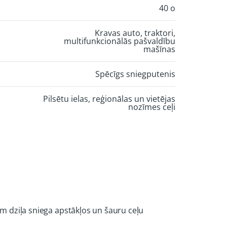
40 o
Kravas auto, traktori,
multifunkcionālās pašvaldību
mašīnas
Spēcīgs sniegputenis
Pilsētu ielas, reģionālas un vietējas
nozīmes ceļi
am dziļa sniega apstākļos un šauru ceļu