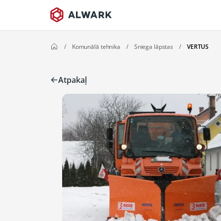
/
Komunālā tehnika
/
Sniega lāpstas
/
VERTUS
Atpakaļ