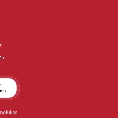
t
ētu
t
umu
 nolūkos.