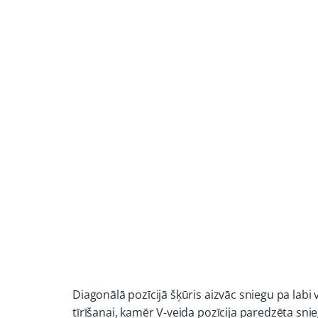
Diagonālā pozīcijā šķūris aizvāc sniegu pa labi
tīrīšanai, kamēr V-veida pozīcija paredzēta sn