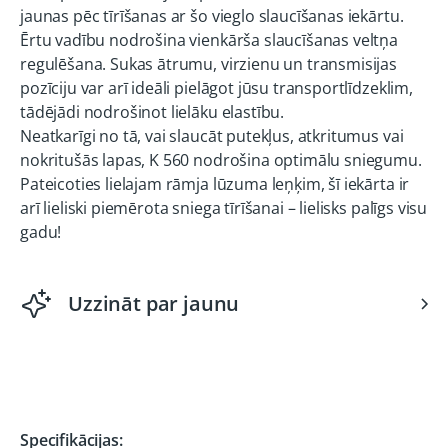
jaunas pēc tīrīšanas ar šo vieglo slaucīšanas iekārtu.
Ērtu vadību nodrošina vienkārša slaucīšanas veltņa
regulēšana. Sukas ātrumu, virzienu un transmisijas
pozīciju var arī ideāli pielāgot jūsu transportlīdzeklim,
tādējādi nodrošinot lielāku elastību.
Neatkarīgi no tā, vai slaucāt putekļus, atkritumus vai
nokritušās lapas, K 560 nodrošina optimālu sniegumu.
Pateicoties lielajam rāmja lūzuma leņķim, šī iekārta ir
arī lieliski piemērota sniega tīrīšanai – lielisks palīgs visu
gadu!
Uzzināt par jaunu
Specifikācijas: