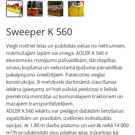
Sweeper K 560
Viegli notīriet ielas un publiskās vietas no netīrumiem,
nokritušajām lapām vai sniega. ADLER K 560 ir
ekonomisks risinājums pašvaldībām, dārzkopībai,
ainavu kopšanai un nekustamā īpašuma pārvaldības
pakalpojumu sniedzējiem. Pateicoties vieglai
konstrukcijai, šī mehāniski darbināmā slaucīšanas
iekārta (pieejama arī hidrauliskā piedziņa) ir lieliski
piemērota montāžai uz komunālajiem traktoriem un
mazajiem transportlīdzekļiem.
ADLER K 560 iekārtu var pielāgot dažādām lietošanas
vajadzībām un prasībām, izvēloties individuālās
opcijas. Ar 1,80 m darba platumu un vairāk nekā 14 000
m²/h produktivitāti jūsu pilsētas ielas izskatīsies kā