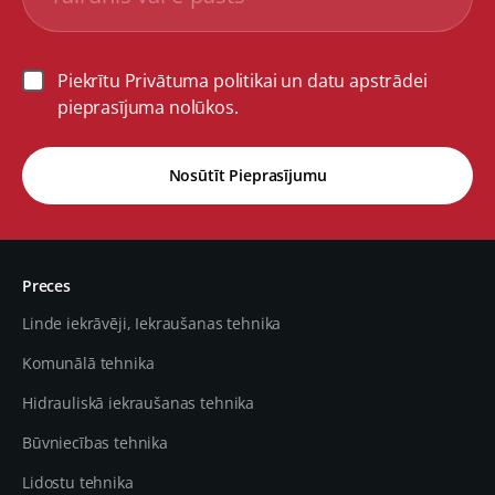
Piekrītu Privātuma politikai un datu apstrādei
pieprasījuma nolūkos.
Nosūtīt Pieprasījumu
Preces
Linde iekrāvēji, Iekraušanas tehnika
Komunālā tehnika
Hidrauliskā iekraušanas tehnika
Būvniecības tehnika
Lidostu tehnika