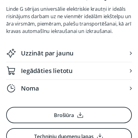
Linde G sērijas universālie elektriskie krautņi ir ideāls
risinājums darbam uz ne vienmēr ideālām iekštelpu un
āra virsmām, piemēram, palešu transportēšanai, kā arī
kravas automašīnu iekraušanai un izkraušanai.
Uzzināt par jaunu
Iegādāties lietotu
Noma
Brošiūra
Techninių duomenų lapas