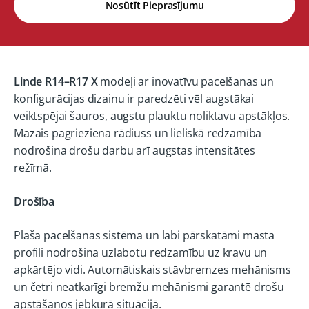
Nosūtīt Pieprasījumu
Linde R14–R17 X
modeļi ar inovatīvu pacelšanas un
konfigurācijas dizainu ir paredzēti vēl augstākai
veiktspējai šauros, augstu plauktu noliktavu apstākļos.
Mazais pagrieziena rādiuss un lieliskā redzamība
nodrošina drošu darbu arī augstas intensitātes
režīmā.
Drošība
Plaša pacelšanas sistēma un labi pārskatāmi masta
profili nodrošina uzlabotu redzamību uz kravu un
apkārtējo vidi. Automātiskais stāvbremzes mehānisms
un četri neatkarīgi bremžu mehānismi garantē drošu
apstāšanos jebkurā situācijā.