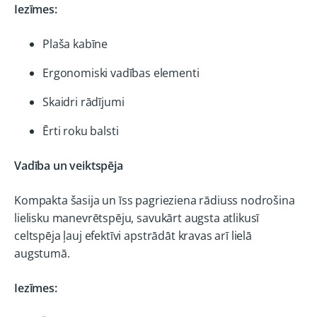
Iezīmes:
Plaša kabīne
Ergonomiski vadības elementi
Skaidri rādījumi
Ērti roku balsti
Vadība un veiktspēja
Kompakta šasija un īss pagrieziena rādiuss nodrošina
lielisku manevrētspēju, savukārt augsta atlikusī
celtspēja ļauj efektīvi apstrādāt kravas arī lielā
augstumā.
Iezīmes: