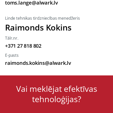
toms.lange@alwark.lv
Linde tehnikas tirdzniecības menedžeris
Raimonds Kokins
Tālr.nr.
+371 27 818 802
E-pasts
raimonds.kokins@alwark.lv
Vai meklējat efektīvas
tehnoloģijas?