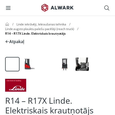
/
Linde iekrāvēji, Iekraušanas tehnika
/
Linde augsto plauktu palešu pacēlāji (reach truck)
/
R14 – R17X Linde. Elektriskais krautņotājs
Atpakaļ
R14 – R17X Linde.
Elektriskais krautņotājs