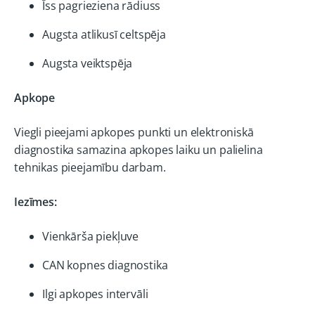
Īss pagrieziena rādiuss
Augsta atlikusī celtspēja
Augsta veiktspēja
Apkope
Viegli pieejami apkopes punkti un elektroniskā
diagnostika samazina apkopes laiku un palielina
tehnikas pieejamību darbam.
Iezīmes:
Vienkārša piekļuve
CAN kopnes diagnostika
Ilgi apkopes intervāli