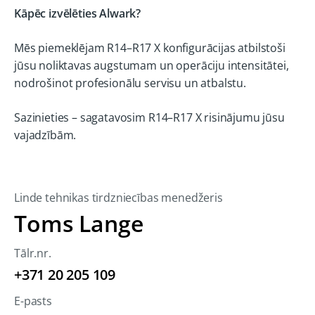
Kāpēc izvēlēties Alwark?
Mēs piemeklējam R14–R17 X konfigurācijas atbilstoši
jūsu noliktavas augstumam un operāciju intensitātei,
nodrošinot profesionālu servisu un atbalstu.
Sazinieties – sagatavosim R14–R17 X risinājumu jūsu
vajadzībām.
Linde tehnikas tirdzniecības menedžeris
Toms Lange
Tālr.nr.
+371 20 205 109
E-pasts