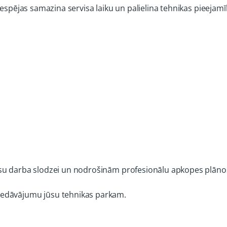
iespējas samazina servisa laiku un palielina tehnikas pieejamī
ūsu darba slodzei un nodrošinām profesionālu apkopes plāno
iedāvājumu jūsu tehnikas parkam.