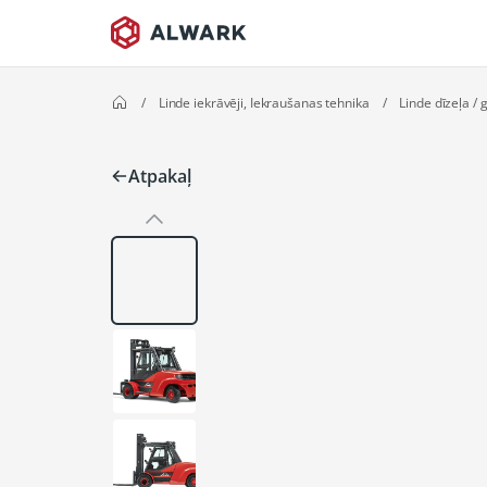
/
Linde iekrāvēji, Iekraušanas tehnika
/
Linde dīzeļa / 
Atpakaļ