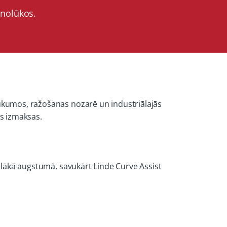
 nolūkos.
aukumos, ražošanas nozarē un industriālajās
as izmaksas.
ielākā augstumā, savukārt Linde Curve Assist