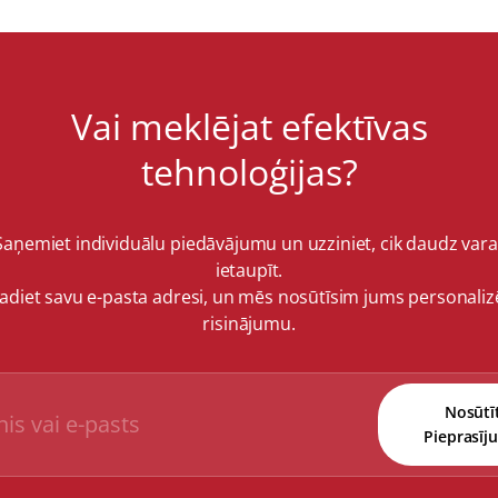
Vai meklējat efektīvas
tehnoloģijas?
Saņemiet individuālu piedāvājumu un uzziniet, cik daudz vara
ietaupīt.
vadiet savu e-pasta adresi, un mēs nosūtīsim jums personaliz
risinājumu.
Nosūtī
Pieprasīj