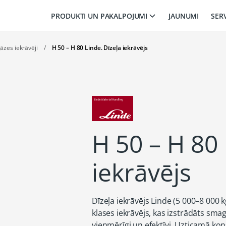
PRODUKTI UN PAKALPOJUMI
JAUNUMI
SER
gāzes iekrāvēji
/
H 50 – H 80 Linde. Dīzeļa iekrāvējs
H 50 – H 80 
iekrāvējs
Dīzeļa iekrāvējs Linde (5 000–8 000 k
klases iekrāvējs, kas izstrādāts sma
vienmērīgi un efektīvi. Uzticamā kon