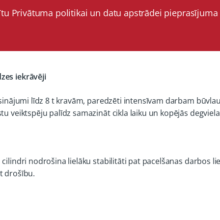
ītu Privātuma politikai un datu apstrādei pieprasījuma
zes iekrāvēji
risinājumi līdz 8 t kravām, paredzēti intensīvam darbam būvl
tu veiktspēju palīdz samazināt cikla laiku un kopējās degviel
cilindri nodrošina lielāku stabilitāti pat pacelšanas darbos l
t drošību.