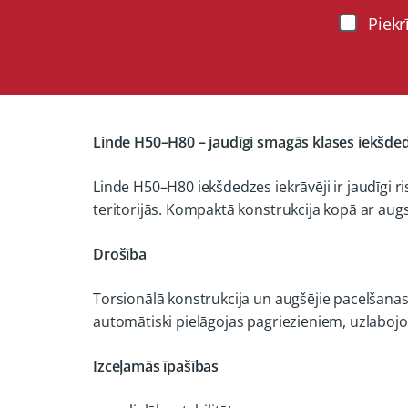
Piekr
Linde H50–H80 – jaudīgi smagās klases iekšded
Linde H50–H80 iekšdedzes iekrāvēji ir jaudīgi 
teritorijās. Kompaktā konstrukcija kopā ar augs
Drošība
Torsionālā konstrukcija un augšējie pacelšanas 
automātiski pielāgojas pagriezieniem, uzlabojo
Izceļamās īpašības