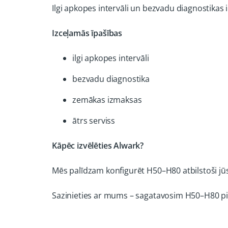
Ilgi apkopes intervāli un bezvadu diagnostikas 
Izceļamās īpašības
ilgi apkopes intervāli
bezvadu diagnostika
zemākas izmaksas
ātrs serviss
Kāpēc izvēlēties Alwark?
Mēs palīdzam konfigurēt H50–H80 atbilstoši j
Sazinieties ar mums – sagatavosim H50–H80 p