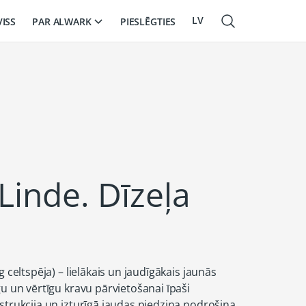
LV
PAR ALWARK
VISS
PIESLĒGTIES
EN
RU
Linde. Dīzeļa
g celtspēja) – lielākais un jaudīgākais jaunās
gu un vērtīgu kravu pārvietošanai īpaši
strukcija un izturīgā jaudas piedziņa nodrošina