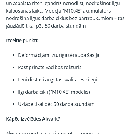
un atbalsta riteņi gandrīz nenodilst, nodrošinot ilgu
kalpošanas laiku. Modeļa “M10 XE” akumulators
nodrošina ilgus darba ciklus bez pārtraukumiem – tas
jāuzlādē tikai pēc 50 darba stundām.
Izceltie punkti:
Deformācijām izturīga tērauda šasija
Pastiprināts vadības rokturis
Lēni dilstoši augstas kvalitātes riteņi
Ilgi darba cikli (“M10 XE” modelis)
Uzlāde tikai pēc 50 darba stundām
Kāpēc izvēlēties Alwark?
Alwark eksperti palīdz integrēt autonomos