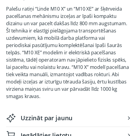
Palešu ratiņi “Linde M10 X” un “M10 XE” ar šķērveida
pacelšanas mehānismu izceļas ar īpaši kompaktu
dizainu un var pacelt dakšas līdz 800 mm augstumam.
Šī tehnika ir elastīgi pielāgojama transportēšanas
uzdevumiem, kā mobilā darba platforma vai
periodiskai pasūtījumu komplektēšanai īpaši šaurās
telpās. “M10 XE” modelim ir elektriskā pacelšanas
sistēma, tādēļ operatoram nav jāpielieto fizisks spēks,
lai paceltu vai nolaistu kravu. “M10 X” modelī pacelšana
tiek veikta manuāli, izmantojot vadības rokturi. Abi
modeļi izceļas ar izturīgu tērauda šasiju, ērtu kustības
virziena maiņas sviru un var pārvadāt līdz 1000 kg
smagas kravas.
Uzzināt par jaunu
Iegādāties lietotu