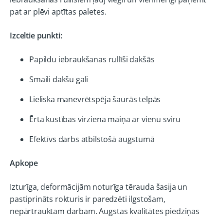
pat ar plēvi aptītas paletes.
Izceltie punkti:
Papildu iebraukšanas rullīši dakšās
Smaili dakšu gali
Lieliska manevrētspēja šaurās telpās
Ērta kustības virziena maiņa ar vienu sviru
Efektīvs darbs atbilstošā augstumā
Apkope
Izturīga, deformācijām noturīga tērauda šasija un
pastiprināts rokturis ir paredzēti ilgstošam,
nepārtrauktam darbam. Augstas kvalitātes piedziņas