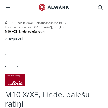
/
Linde iekrāvēji, Iekraušanas tehnika
/
Linde palešu transportētāji, iekrāvēji, ratiņi
/
M10 X/XE, Linde, palešu ratiņi
Atpakaļ
M10 X/XE, Linde, palešu
ratiņi