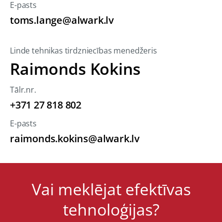
E-pasts
toms.lange@alwark.lv
Linde tehnikas tirdzniecības menedžeris
Raimonds Kokins
Tālr.nr.
+371 27 818 802
E-pasts
raimonds.kokins@alwark.lv
Vai meklējat efektīvas
tehnoloģijas?