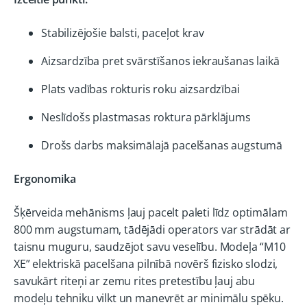
Stabilizējošie balsti, paceļot krav
Aizsardzība pret svārstīšanos iekraušanas laikā
Plats vadības rokturis roku aizsardzībai
Neslīdošs plastmasas roktura pārklājums
Drošs darbs maksimālajā pacelšanas augstumā
Ergonomika
Šķērveida mehānisms ļauj pacelt paleti līdz optimālam
800 mm augstumam, tādējādi operators var strādāt ar
taisnu muguru, saudzējot savu veselību. Modeļa “M10
XE” elektriskā pacelšana pilnībā novērš fizisko slodzi,
savukārt riteņi ar zemu rites pretestību ļauj abu
modeļu tehniku vilkt un manevrēt ar minimālu spēku.