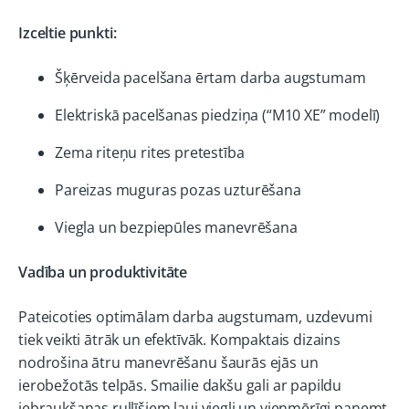
Izceltie punkti:
Šķērveida pacelšana ērtam darba augstumam
Elektriskā pacelšanas piedziņa (“M10 XE” modelī)
Zema riteņu rites pretestība
Pareizas muguras pozas uzturēšana
Viegla un bezpiepūles manevrēšana
Vadība un produktivitāte
Pateicoties optimālam darba augstumam, uzdevumi
tiek veikti ātrāk un efektīvāk. Kompaktais dizains
nodrošina ātru manevrēšanu šaurās ejās un
ierobežotās telpās. Smailie dakšu gali ar papildu
iebraukšanas rullīšiem ļauj viegli un vienmērīgi paņemt