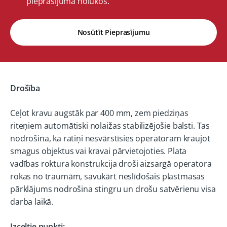
pieprasījuma nolūkos.
Nosūtīt Pieprasījumu
Drošība
Ceļot kravu augstāk par 400 mm, zem piedziņas
riteņiem automātiski nolaižas stabilizējošie balsti. Tas
nodrošina, ka ratiņi nesvārstīsies operatoram kraujot
smagus objektus vai kravai pārvietojoties. Plata
vadības roktura konstrukcija droši aizsargā operatora
rokas no traumām, savukārt neslīdošais plastmasas
pārklājums nodrošina stingru un drošu satvērienu visa
darba laikā.
Izceltie punkti: