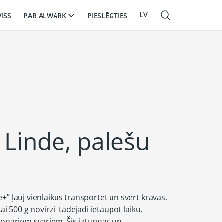
LV
PAR ALWARK
VISS
PIESLĒGTIES
EN
RU
 Linde, palešu
+” ļauj vienlaikus transportēt un svērt kravas.
ai 500 g novirzi, tādējādi ietaupot laiku,
ionāriem svariem. Šis izturīgas un