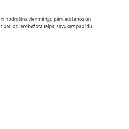
iteņi nodrošina vienmērīgu pārvietošanos un
ēt pat ļoti ierobežotā telpā, savukārt papildu