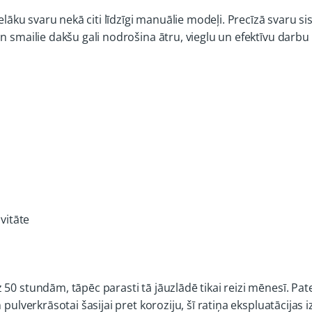
lielāku svaru nekā citi līdzīgi manuālie modeļi. Precīzā svaru 
n smailie dakšu gali nodrošina ātru, vieglu un efektīvu darbu
vitāte
50 stundām, tāpēc parasti tā jāuzlādē tikai reizi mēnesī. Pat
 pulverkrāsotai šasijai pret koroziju, šī ratiņa ekspluatācijas 