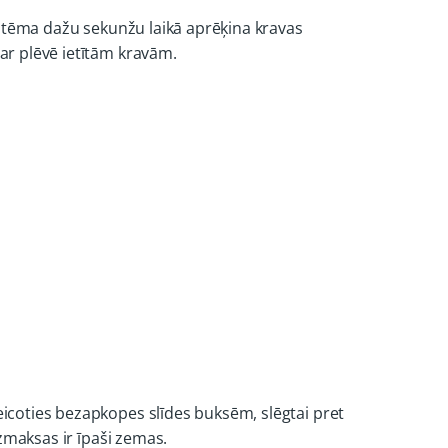
sistēma dažu sekunžu laikā aprēķina kravas
 ar plēvē ietītām kravām.
eicoties bezapkopes slīdes buksēm, slēgtai pret
izmaksas ir īpaši zemas.