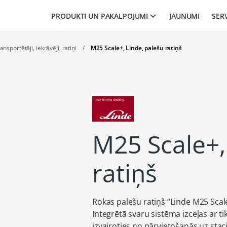
PRODUKTI UN PAKALPOJUMI
JAUNUMI
SER
nsportētāji, iekrāvēji, ratiņi
/
M25 Scale+, Linde, palešu ratiņš
M25 Scale+,
ratiņš
Rokas palešu ratiņš “Linde M25 Scale
Integrētā svaru sistēma izceļas ar tik
izvairoties no pārvietošanās uz stac