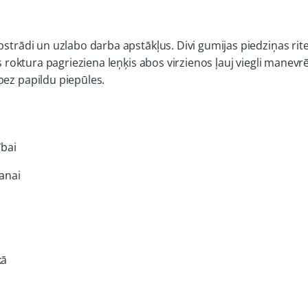
apstrādi un uzlabo darba apstākļus. Divi gumijas piedziņas r
is roktura pagrieziena leņķis abos virzienos ļauj viegli manevr
bez papildu piepūles.
ībai
šanai
kā