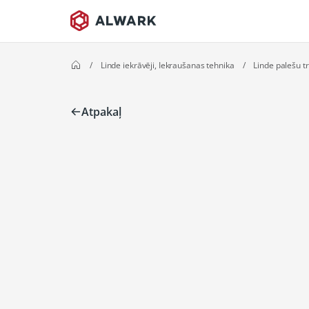
/
Linde iekrāvēji, Iekraušanas tehnika
/
Linde palešu tra
Atpakaļ