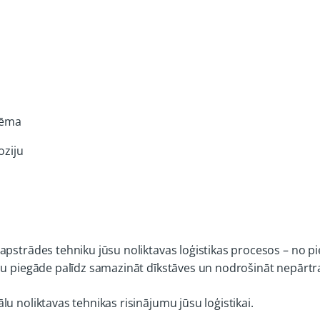
tēma
oziju
apstrādes tehniku jūsu noliktavas loģistikas procesos – no p
aļu piegāde palīdz samazināt dīkstāves un nodrošināt nepārtr
u noliktavas tehnikas risinājumu jūsu loģistikai.