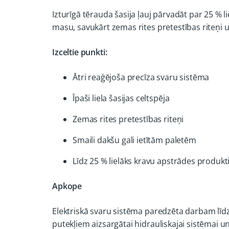
Izturīgā tērauda šasija ļauj pārvadāt par 25 % 
masu, savukārt zemas rites pretestības riteņi u
Izceltie punkti:
Ātri reaģējoša precīza svaru sistēma
Īpaši liela šasijas celtspēja
Zemas rites pretestības riteņi
Smaili dakšu gali ietītām paletēm
Līdz 25 % lielāks kravu apstrādes produkti
Apkope
Elektriskā svaru sistēma paredzēta darbam līdz 
putekļiem aizsargātai hidrauliskajai sistēmai un