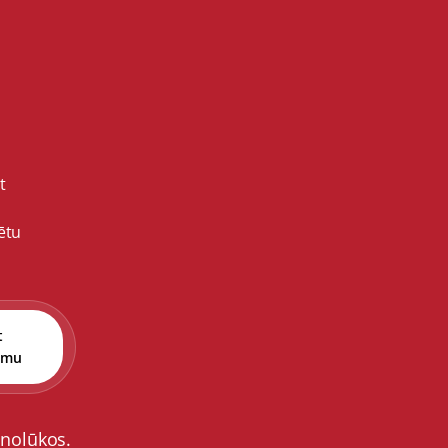
t
ētu
t
umu
 nolūkos.