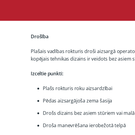
Drošība
Plašais vadības rokturis droši aizsargā operat
kopējais tehnikas dizains ir veidots bez asiem
Izceltie punkti:
Plašs rokturis roku aizsardzībai
Pēdas aizsargājoša zema šasija
Drošs dizains bez asiem stūriem vai mal
Droša manevrēšana ierobežotā telpā