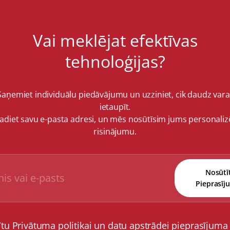
Vai meklējat efektīvas
tehnoloģijas?
Saņemiet individuālu piedāvājumu un uzziniet, cik daudz vara
ietaupīt.
vadiet savu e-pasta adresi, un mēs nosūtīsim jums personaliz
risinājumu.
Nosūtī
Pieprasīj
ītu Privātuma politikai un datu apstrādei pieprasījuma