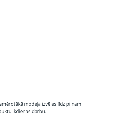
iemērotākā modeļa izvēles līdz pilnam
auktu ikdienas darbu.