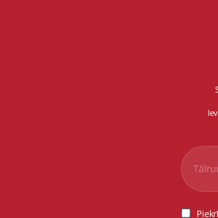
Ie
Piekr