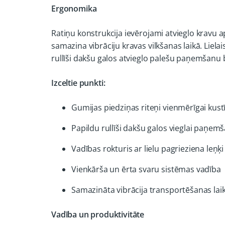
Ergonomika
Ratiņu konstrukcija ievērojami atvieglo kravu 
samazina vibrāciju kravas vilkšanas laikā. Liela
rullīši dakšu galos atvieglo palešu paņemšanu 
Izceltie punkti:
Gumijas piedziņas riteņi vienmērīgai kust
Papildu rullīši dakšu galos vieglai paņem
Vadības rokturis ar lielu pagrieziena leņķi
Vienkārša un ērta svaru sistēmas vadība
Samazināta vibrācija transportēšanas lai
Vadība un produktivitāte