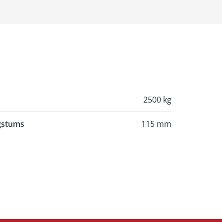
2500 kg
gstums
115 mm