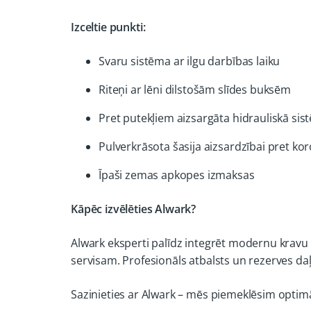
Izceltie punkti:
Svaru sistēma ar ilgu darbības laiku
Riteņi ar lēni dilstošām slīdes buksēm
Pret putekļiem aizsargāta hidrauliskā sis
Pulverkrāsota šasija aizsardzībai pret kor
Īpaši zemas apkopes izmaksas
Kāpēc izvēlēties Alwark?
Alwark eksperti palīdz integrēt modernu kravu 
servisam. Profesionāls atbalsts un rezerves d
Sazinieties ar Alwark – mēs piemeklēsim optimāl