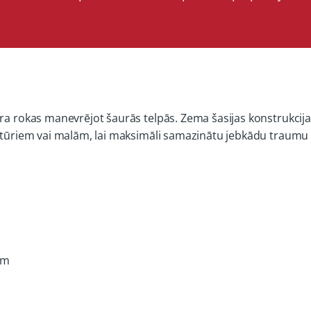
ora rokas manevrējot šaurās telpās. Zema šasijas konstrukci
 stūriem vai malām, lai maksimāli samazinātu jebkādu traumu 
ām