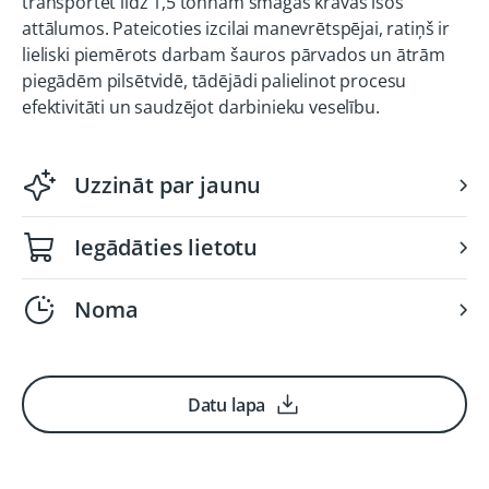
transportēt līdz 1,5 tonnām smagas kravas īsos
attālumos. Pateicoties izcilai manevrētspējai, ratiņš ir
lieliski piemērots darbam šauros pārvados un ātrām
piegādēm pilsētvidē, tādējādi palielinot procesu
efektivitāti un saudzējot darbinieku veselību.
Uzzināt par jaunu
Iegādāties lietotu
Noma
Datu lapa