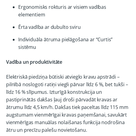
Ergonomisks rokturis ar visiem vadības
elementiem
Ērta vadība ar dubulto sviru
Individuāla ātruma pielāgošana ar “Curtis”
sistēmu
Vadība un produktivitāte
Elektriskā piedziņa būtiski atvieglo kravu apstrādi –
pilnībā noslogoti ratiņi viegli pārvar līdz 6 %, bet tukši –
līdz 16 % slīpumus. Izturīgā konstrukcija un
pastiprinātās dakšas ļauj droši pārvadāt kravas ar
ātrumu līdz 4,5 km/h. Dakšas tiek paceltas līdz 115 mm
augstumam vienmērīgai kravas paņemšanai, savukārt
vienmērīgas manuālas nolaišanas funkcija nodrošina
ātru un precīzu palešu novietošanu.