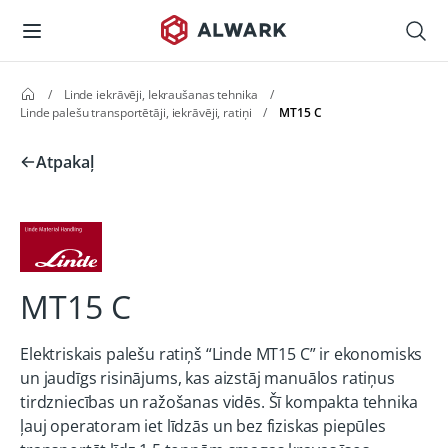
/
Linde iekrāvēji, Iekraušanas tehnika
/
Linde palešu transportētāji, iekrāvēji, ratiņi
/
MT15 C
Atpakaļ
MT15 C
Elektriskais palešu ratiņš “Linde MT15 C” ir ekonomisks
un jaudīgs risinājums, kas aizstāj manuālos ratiņus
tirdzniecības un ražošanas vidēs. Šī kompakta tehnika
ļauj operatoram iet līdzās un bez fiziskas piepūles