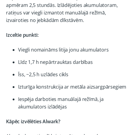
apmēram 2,5 stundās. Izlādējoties akumulatoram,
ratiņus var viegli izmantot manuālajā režīmā,
izvairoties no jebkādām dīkstāvēm.
Izceltie punkti:
Viegli nomaināms litija jonu akumulators
Līdz 1,7 h nepārtrauktas darbības
Īss, ~2,5 h uzlādes cikls
Izturīga konstrukcija ar metāla aizsargpārsegiem
Iespēja darboties manuālajā režīmā, ja
akumulators izlādējas
Kāpēc izvēlēties Alwark?