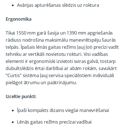
Avārijas apturēšanas slēdzis uz roktura
Ergonomika
Tikai 1550 mm garā šasija un 1390 mm apgriešanās
rādiuss nodrošina maksimālu manevrētspēju šaurās
telpās. Īpašais lēnās gaitas režīms ļauj ļoti precīzi vadīt
tehniku ar vertikāli novietotu rokturi. Visi vadības
elementi ir ergonomiski izvietoti sviras galvā, tostarp
dubultslēdzis ērtai darbībai ar abām rokām, savukārt
“Curtis” sistēma ļauj servisa speciālistiem individuāli
pielāgot ātrumu un paātrinājumu.
Izceltie punkti:
Īpaši kompakts dizains vieglai manevrēšanai
Lēnās gaitas režīms precīzai vadībai