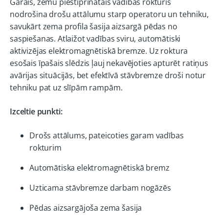
Garais, zemu piestiprinātais vadības rokturis
nodrošina drošu attālumu starp operatoru un tehniku,
savukārt zema profila šasija aizsargā pēdas no
saspiešanas. Atlaižot vadības sviru, automātiski
aktivizējas elektromagnētiskā bremze. Uz roktura
esošais īpašais slēdzis ļauj nekavējoties apturēt ratiņus
avārijas situācijās, bet efektīvā stāvbremze droši notur
tehniku pat uz slīpām rampām.
Izceltie punkti:
Drošs attālums, pateicoties garam vadības
rokturim
Automātiska elektromagnētiskā bremz
Uzticama stāvbremze darbam nogāzēs
Pēdas aizsargājoša zema šasija