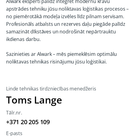
Alwark eksperti palīdz integrēt modernu kravu
apstrādes tehniku jūsu noliktavas loģistikas procesos –
no piemērotākā modeļa izvēles līdz pilnam servisam.
Profesionāls atbalsts un rezerves daļu piegāde palīdz
samazināt dīkstāves un nodrošināt nepārtrauktu
ikdienas darbu.
Sazinieties ar Alwark – mēs piemeklēsim optimālu
noliktavas tehnikas risinājumu jūsu loģistikai.
Linde tehnikas tirdzniecības menedžeris
Toms Lange
Tālr.nr.
+371 20 205 109
E-pasts