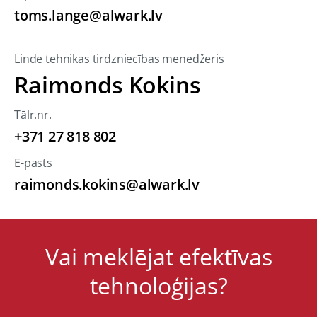
toms.lange@alwark.lv
Linde tehnikas tirdzniecības menedžeris
Raimonds Kokins
Tālr.nr.
+371 27 818 802
E-pasts
raimonds.kokins@alwark.lv
Vai meklējat efektīvas
tehnoloģijas?