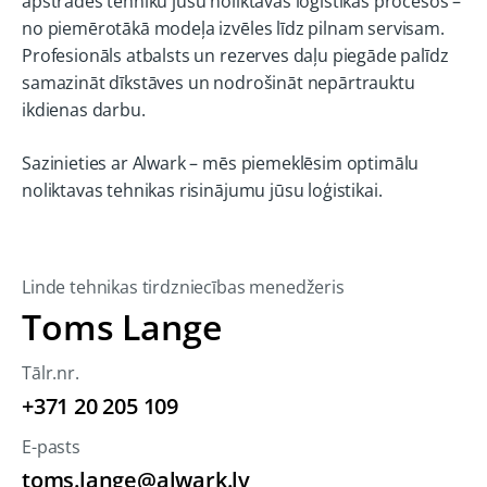
apstrādes tehniku jūsu noliktavas loģistikas procesos –
no piemērotākā modeļa izvēles līdz pilnam servisam.
Profesionāls atbalsts un rezerves daļu piegāde palīdz
samazināt dīkstāves un nodrošināt nepārtrauktu
ikdienas darbu.
Sazinieties ar Alwark – mēs piemeklēsim optimālu
noliktavas tehnikas risinājumu jūsu loģistikai.
Linde tehnikas tirdzniecības menedžeris
Toms Lange
Tālr.nr.
+371 20 205 109
E-pasts
toms.lange@alwark.lv