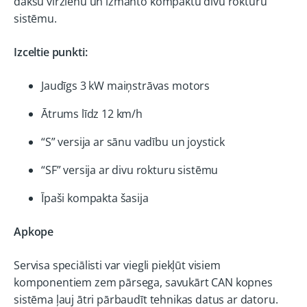
dakšu virzienu un izmanto kompaktu divu rokturu
sistēmu.
Izceltie punkti:
Jaudīgs 3 kW maiņstrāvas motors
Ātrums līdz 12 km/h
“S” versija ar sānu vadību un joystick
“SF” versija ar divu rokturu sistēmu
Īpaši kompakta šasija
Apkope
Servisa speciālisti var viegli piekļūt visiem
komponentiem zem pārsega, savukārt CAN kopnes
sistēma ļauj ātri pārbaudīt tehnikas datus ar datoru.