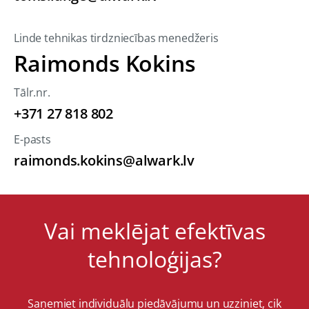
Linde tehnikas tirdzniecības menedžeris
Raimonds Kokins
Tālr.nr.
+371 27 818 802
E-pasts
raimonds.kokins@alwark.lv
Vai meklējat efektīvas
tehnoloģijas?
Saņemiet individuālu piedāvājumu un uzziniet, cik