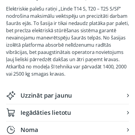
Elektriskie palešu ratiņi „Linde T14 S, T20 – T25 S/SF”
nodrošina maksimālu veiktspēju un precizitāti darbam
šaurās ejās. To šasija ir tikai nedaudz platāka par paleti,
bet precīza elektriskā stūrēšanas sistēma garantē
nevainojamu manevrētspēju šaurās telpās. No šasijas
izolētā platforma absorbē nelīdzenumu radītās
vibrācijas, bet paaugstinātais operatora novietojums
ļauj lieliski pārredzēt dakšas un ātri paņemt kravas.
Atkarībā no modeļa šī tehnika var pārvadāt 1400, 2000
vai 2500 kg smagas kravas.
Uzzināt par jaunu
Iegādāties lietotu
Noma