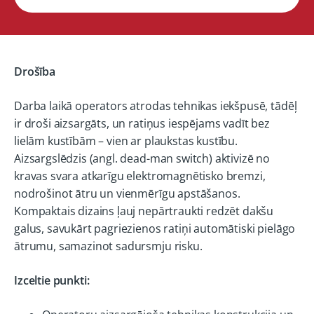
Drošība
Darba laikā operators atrodas tehnikas iekšpusē, tādēļ
ir droši aizsargāts, un ratiņus iespējams vadīt bez
lielām kustībām – vien ar plaukstas kustību.
Aizsargslēdzis (angl. dead-man switch) aktivizē no
kravas svara atkarīgu elektromagnētisko bremzi,
nodrošinot ātru un vienmērīgu apstāšanos.
Kompaktais dizains ļauj nepārtraukti redzēt dakšu
galus, savukārt pagriezienos ratiņi automātiski pielāgo
ātrumu, samazinot sadursmju risku.
Izceltie punkti: