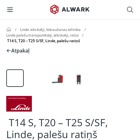
/
Linde iekrāvēji, Iekraušanas tehnika
/
Linde palešu transportētāji, iekrāvēji, ratiņi
/
T14 S, T20 – T25 S/SF, Linde, palešu ratiņš
Atpakaļ
T14 S, T20 – T25 S/SF,
Linde, palešu ratiņš