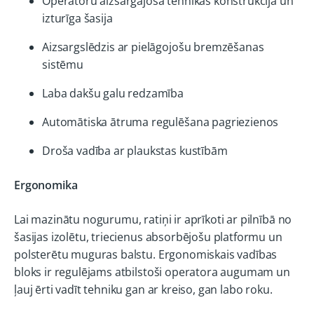
Operatoru aizsargājoša tehnikas konstrukcija un
izturīga šasija
Aizsargslēdzis ar pielāgojošu bremzēšanas
sistēmu
Laba dakšu galu redzamība
Automātiska ātruma regulēšana pagriezienos
Droša vadība ar plaukstas kustībām
Ergonomika
Lai mazinātu nogurumu, ratiņi ir aprīkoti ar pilnībā no
šasijas izolētu, triecienus absorbējošu platformu un
polsterētu muguras balstu. Ergonomiskais vadības
bloks ir regulējams atbilstoši operatora augumam un
ļauj ērti vadīt tehniku gan ar kreiso, gan labo roku.