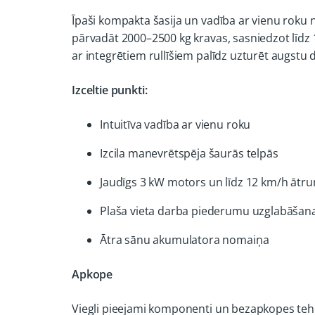
Īpaši kompakta šasija un vadība ar vienu roku
pārvadāt 2000–2500 kg kravas, sasniedzot līd
ar integrētiem rullīšiem palīdz uzturēt augstu 
Izceltie punkti:
Intuitīva vadība ar vienu roku
Izcila manevrētspēja šaurās telpās
Jaudīgs 3 kW motors un līdz 12 km/h ātr
Plaša vieta darba piederumu uzglabāšana
Ātra sānu akumulatora nomaiņa
Apkope
Viegli pieejami komponenti un bezapkopes teh