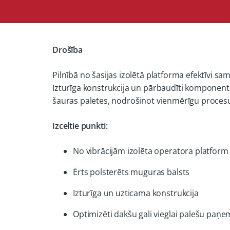
Drošība
Pilnībā no šasijas izolētā platforma efektīvi s
Izturīga konstrukcija un pārbaudīti komponent
šauras paletes, nodrošinot vienmērīgu procesu
Izceltie punkti:
No vibrācijām izolēta operatora platform
Ērts polsterēts muguras balsts
Izturīga un uzticama konstrukcija
Optimizēti dakšu gali vieglai palešu paņ