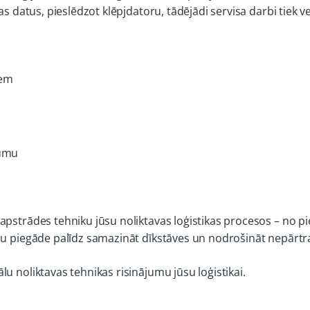
s datus, pieslēdzot klēpjdatoru, tādējādi servisa darbi tiek veik
iem
jumu
apstrādes tehniku jūsu noliktavas loģistikas procesos – no p
aļu piegāde palīdz samazināt dīkstāves un nodrošināt nepārtr
u noliktavas tehnikas risinājumu jūsu loģistikai.