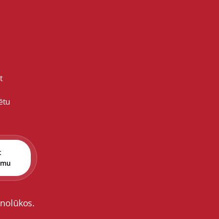
t
ētu
t
umu
 nolūkos.