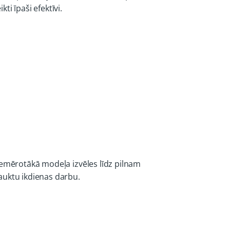
ti īpaši efektīvi.
iemērotākā modeļa izvēles līdz pilnam
auktu ikdienas darbu.