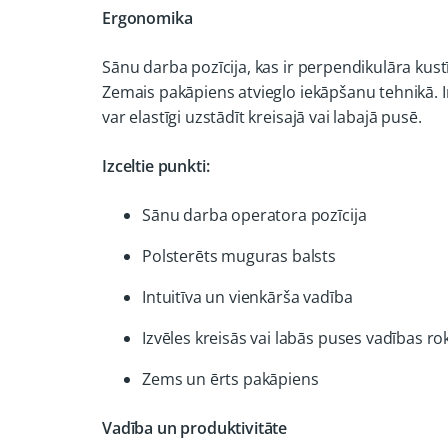
Ergonomika
Sānu darba pozīcija, kas ir perpendikulāra ku
Zemais pakāpiens atvieglo iekāpšanu tehnikā. In
var elastīgi uzstādīt kreisajā vai labajā pusē.
Izceltie punkti:
Sānu darba operatora pozīcija
Polsterēts muguras balsts
Intuitīva un vienkārša vadība
Izvēles kreisās vai labās puses vadības ro
Zems un ērts pakāpiens
Vadība un produktivitāte