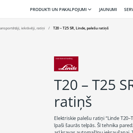
PRODUKTI UN PAKALPOJUMI
JAUNUMI
SER
nsportētāji, iekrāvēji, ratiņi
/
T20 – T25 SR, Linde, palešu ratiņš
T20 – T25 SR
ratiņš
Elektriskie palešu ratiņi “Linde T20
īpaši šaurās telpās. Šī tehnika pare
arī kravas automašīnu iekraušanai. T