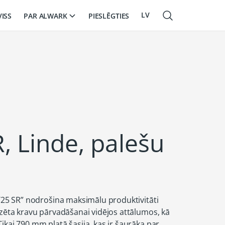
LV
PAR ALWARK
VISS
PIESLĒGTIES
EN
RU
, Linde, palešu
–T25 SR” nodrošina maksimālu produktivitāti
dzēta kravu pārvadāšanai vidējos attālumos, kā
ikai 790 mm platā šasija, kas ir šaurāka par