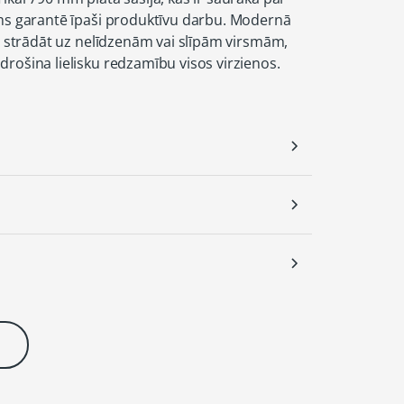
ums garantē īpaši produktīvu darbu. Modernā
gi strādāt uz nelīdzenām vai slīpām virsmām,
drošina lielisku redzamību visos virzienos.