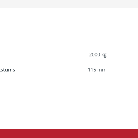
2000 kg
gstums
115 mm