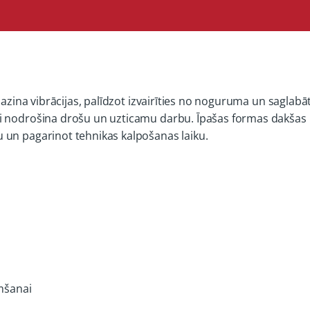
amazina vibrācijas, palīdzot izvairīties no noguruma un saglab
i nodrošina drošu un uzticamu darbu. Īpašas formas dakšas 
 un pagarinot tehnikas kalpošanas laiku.
emšanai