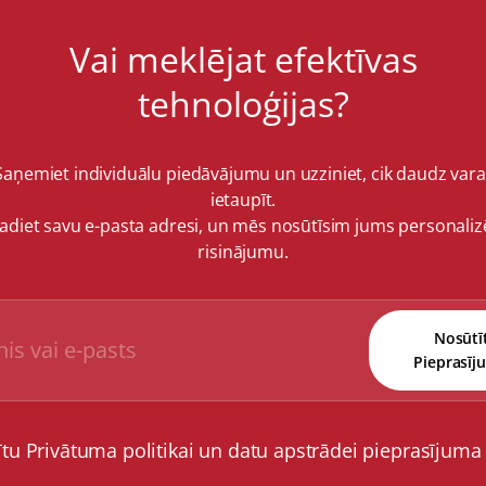
Vai meklējat efektīvas
tehnoloģijas?
Saņemiet individuālu piedāvājumu un uzziniet, cik daudz vara
ietaupīt.
vadiet savu e-pasta adresi, un mēs nosūtīsim jums personaliz
risinājumu.
Nosūtī
Pieprasīj
ītu Privātuma politikai un datu apstrādei pieprasījuma