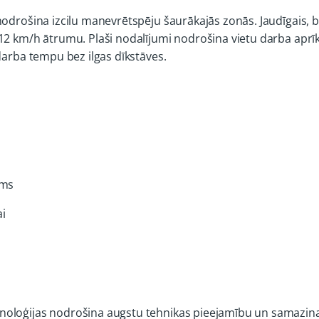
 nodrošina izcilu manevrētspēju šaurākajās zonās. Jaudīgais
z 12 km/h ātrumu. Plaši nodalījumi nodrošina vietu darba a
darba tempu bez ilgas dīkstāves.
ums
i
noloģijas nodrošina augstu tehnikas pieejamību un samazina