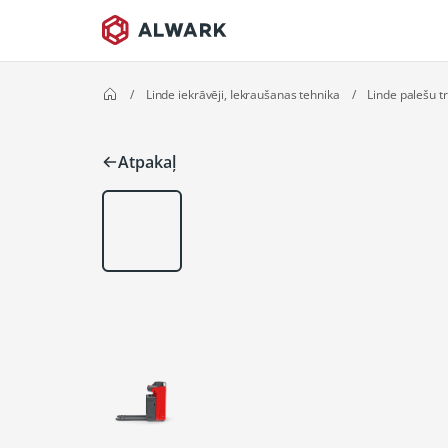
/
Linde iekrāvēji, Iekraušanas tehnika
/
Linde palešu tra
Atpakaļ