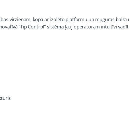
stības virzienam, kopā ar izolēto platformu un muguras balst
ovatīvā “Tip Control” sistēma ļauj operatoram intuitīvi vadīt 
kturis