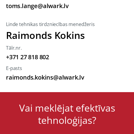
toms.lange@alwark.lv
Linde tehnikas tirdzniecības menedžeris
Raimonds Kokins
Tālr.nr.
+371 27 818 802
E-pasts
raimonds.kokins@alwark.lv
Vai meklējat efektīvas
tehnoloģijas?