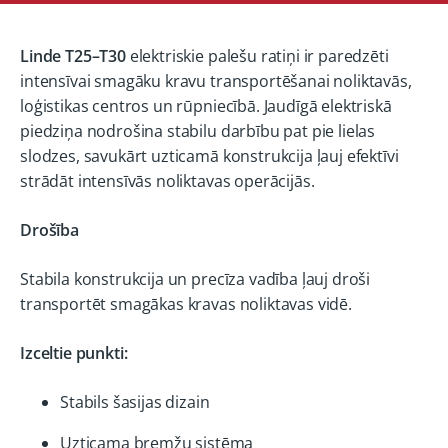
Linde T25–T30
elektriskie palešu ratiņi ir paredzēti
intensīvai smagāku kravu transportēšanai noliktavās,
loģistikas centros un rūpniecībā. Jaudīgā elektriskā
piedziņa nodrošina stabilu darbību pat pie lielas
slodzes, savukārt uzticamā konstrukcija ļauj efektīvi
strādāt intensīvās noliktavas operācijās.
Drošība
Stabila konstrukcija un precīza vadība ļauj droši
transportēt smagākas kravas noliktavas vidē.
Izceltie punkti:
Stabils šasijas dizain
Uzticama bremžu sistēma