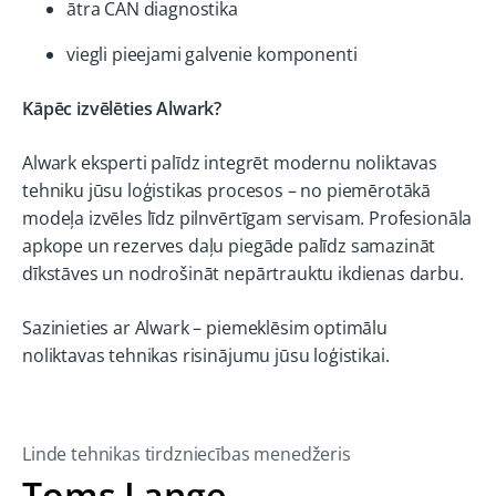
ātra CAN diagnostika
viegli pieejami galvenie komponenti
Kāpēc izvēlēties Alwark?
Alwark eksperti palīdz integrēt modernu noliktavas
tehniku jūsu loģistikas procesos – no piemērotākā
modeļa izvēles līdz pilnvērtīgam servisam. Profesionāla
apkope un rezerves daļu piegāde palīdz samazināt
dīkstāves un nodrošināt nepārtrauktu ikdienas darbu.
Sazinieties ar Alwark – piemeklēsim optimālu
noliktavas tehnikas risinājumu jūsu loģistikai.
Linde tehnikas tirdzniecības menedžeris
Toms Lange