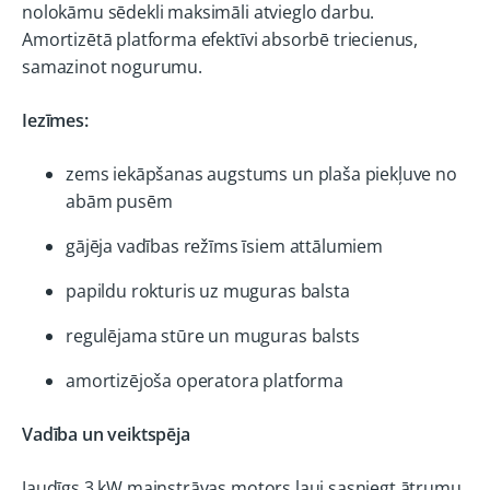
nolokāmu sēdekli maksimāli atvieglo darbu.
Amortizētā platforma efektīvi absorbē triecienus,
samazinot nogurumu.
Iezīmes:
zems iekāpšanas augstums un plaša piekļuve no
abām pusēm
gājēja vadības režīms īsiem attālumiem
papildu rokturis uz muguras balsta
regulējama stūre un muguras balsts
amortizējoša operatora platforma
Vadība un veiktspēja
Jaudīgs 3 kW maiņstrāvas motors ļauj sasniegt ātrumu