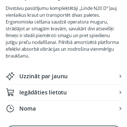
Divstāvu pasūtījumu komplektētāji „Linde N20 D” ļauj
vienlaikus kraut un transportēt divas paletes.
Ergonomiska celšana saudzē operatora muguru,
strādājot ar smagām kravām, savukārt divi atsevišķi
līmeņi ir ideāli piemēroti smagu un pret spiedienu
jutīgu preču nodalīšanai. Pilnībā amortizētā platforma
efektīvi absorbē vibrācijas un nodrošina vienmērīgu
braukšanu.
Uzzināt par jaunu
Iegādāties lietotu
Noma