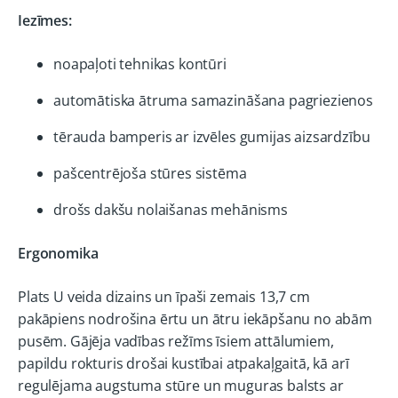
Iezīmes:
noapaļoti tehnikas kontūri
automātiska ātruma samazināšana pagriezienos
tērauda bamperis ar izvēles gumijas aizsardzību
pašcentrējoša stūres sistēma
drošs dakšu nolaišanas mehānisms
Ergonomika
Plats U veida dizains un īpaši zemais 13,7 cm
pakāpiens nodrošina ērtu un ātru iekāpšanu no abām
pusēm. Gājēja vadības režīms īsiem attālumiem,
papildu rokturis drošai kustībai atpakaļgaitā, kā arī
regulējama augstuma stūre un muguras balsts ar