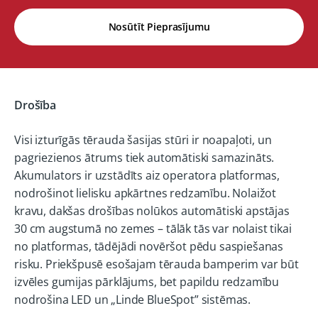
Nosūtīt Pieprasījumu
Drošība
Visi izturīgās tērauda šasijas stūri ir noapaļoti, un
pagriezienos ātrums tiek automātiski samazināts.
Akumulators ir uzstādīts aiz operatora platformas,
nodrošinot lielisku apkārtnes redzamību. Nolaižot
kravu, dakšas drošības nolūkos automātiski apstājas
30 cm augstumā no zemes – tālāk tās var nolaist tikai
no platformas, tādējādi novēršot pēdu saspiešanas
risku. Priekšpusē esošajam tērauda bamperim var būt
izvēles gumijas pārklājums, bet papildu redzamību
nodrošina LED un „Linde BlueSpot” sistēmas.