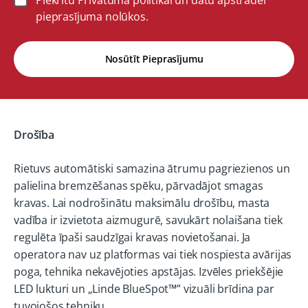
Piekrītu Privātuma politikai un datu apstrādei
pieprasījuma nolūkos.
Nosūtīt Pieprasījumu
Drošība
Rietuvs automātiski samazina ātrumu pagriezienos un
palielina bremzēšanas spēku, pārvadājot smagas
kravas. Lai nodrošinātu maksimālu drošību, masta
vadība ir izvietota aizmugurē, savukārt nolaišana tiek
regulēta īpaši saudzīgai kravas novietošanai. Ja
operatora nav uz platformas vai tiek nospiesta avārijas
poga, tehnika nekavējoties apstājas. Izvēles priekšējie
LED lukturi un „Linde BlueSpot™” vizuāli brīdina par
tuvojošos tehniku.