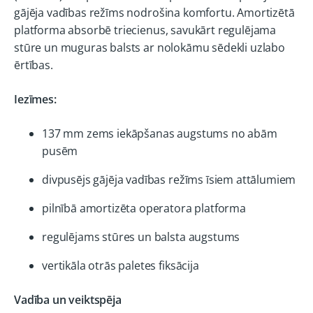
gājēja vadības režīms nodrošina komfortu. Amortizētā
platforma absorbē triecienus, savukārt regulējama
stūre un muguras balsts ar nolokāmu sēdekli uzlabo
ērtības.
Iezīmes:
137 mm zems iekāpšanas augstums no abām
pusēm
divpusējs gājēja vadības režīms īsiem attālumiem
pilnībā amortizēta operatora platforma
regulējams stūres un balsta augstums
vertikāla otrās paletes fiksācija
Vadība un veiktspēja