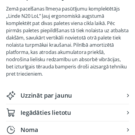
Zemā pacelšanas līmeņa pasūtījumu komplektētājs
„Linde N20 LoL” ļauj ergonomiskā augstumā
komplektēt pat divas paletes viena cikla laikā. Pēc
pirmās paletes piepildīšanas tā tiek nolaista uz atbalsta
dakšām, savukārt vertikāli novietotā otrā palete tiek
nolaista turpmākai kraušanai. Pilnībā amortizētā
platforma, kas atrodas akumulatora priekšā,
nodrošina lielisku redzamību un absorbē vibrācijas,
bet izturīgais tērauda bamperis droši aizsargā tehniku
pret triecieniem.
Uzzināt par jaunu
Iegādāties lietotu
Noma