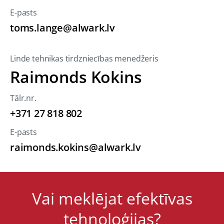
E-pasts
toms.lange@alwark.lv
Linde tehnikas tirdzniecības menedžeris
Raimonds Kokins
Tālr.nr.
+371 27 818 802
E-pasts
raimonds.kokins@alwark.lv
Vai meklējat efektīvas
tehnoloģijas?