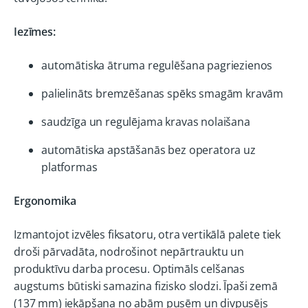
Iezīmes:
automātiska ātruma regulēšana pagriezienos
palielināts bremzēšanas spēks smagām kravām
saudzīga un regulējama kravas nolaišana
automātiska apstāšanās bez operatora uz
platformas
Ergonomika
Izmantojot izvēles fiksatoru, otra vertikālā palete tiek
droši pārvadāta, nodrošinot nepārtrauktu un
produktīvu darba procesu. Optimāls celšanas
augstums būtiski samazina fizisko slodzi. Īpaši zemā
(137 mm) iekāpšana no abām pusēm un divpusējs