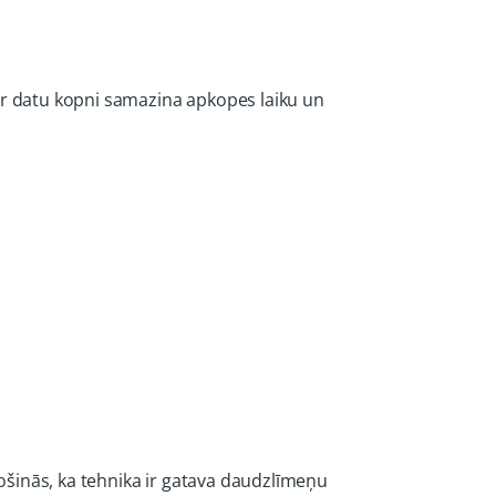
aur datu kopni samazina apkopes laiku un
ošinās, ka tehnika ir gatava daudzlīmeņu