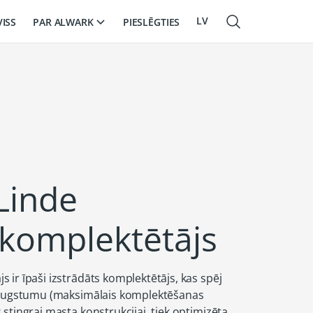
LV
PAR ALWARK
VISS
PIESLĒGTIES
EN
RU
Linde
komplektētājs
ir īpaši izstrādāts komplektētājs, kas spēj
s augstumu (maksimālais komplektēšanas
stingrai masta konstrukcijai, tiek optimizēta