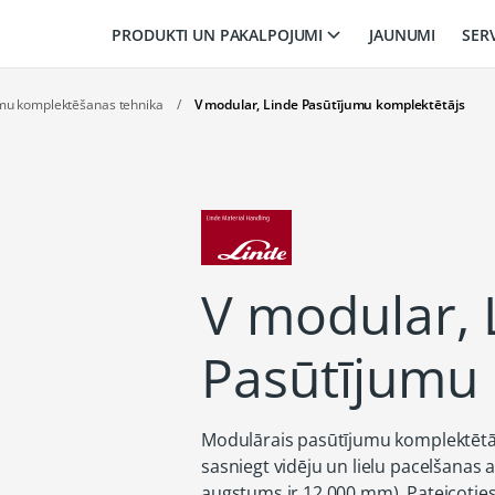
PRODUKTI UN PAKALPOJUMI
JAUNUMI
SER
umu komplektēšanas tehnika
/
V modular, Linde Pasūtījumu komplektētājs
V modular, 
Pasūtījumu 
Modulārais pasūtījumu komplektētājs 
sasniegt vidēju un lielu pacelšana
augstums ir 12 000 mm). Pateicoties 