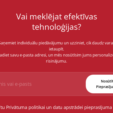
Vai meklējat efektīvas
tehnoloģijas?
Saņemiet individuālu piedāvājumu un uzziniet, cik daudz vara
ietaupīt.
vadiet savu e-pasta adresi, un mēs nosūtīsim jums personaliz
risinājumu.
Nosūtī
Pieprasīj
ītu Privātuma politikai un datu apstrādei pieprasījuma