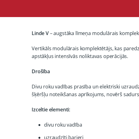
Linde V
– augstāka līmeņa modulārais komplektē
Vertikāls modulārais komplektētājs, kas pared
apstākļus intensīvās noliktavas operācijās.
Drošība
Divu roku vadības prasība un elektriski uzraud
šķēršļu noteikšanas aprīkojums, novērš sadur
Izceltie elementi:
divu roku vadība
uzraudzīti barjeri