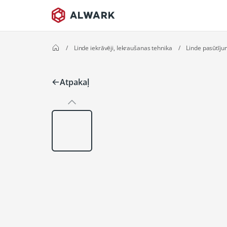
/
Linde iekrāvēji, Iekraušanas tehnika
/
Linde pasūtīj
Atpakaļ