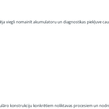
pēja viegli nomainīt akumulatoru un diagnostikas piekļuve c
dulāro konstrukciju konkrētiem noliktavas procesiem un nodr