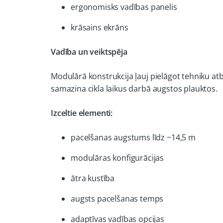
ergonomisks vadības panelis
krāsains ekrāns
Vadība un veiktspēja
Modulārā konstrukcija ļauj pielāgot tehniku atb
samazina cikla laikus darbā augstos plauktos.
Izceltie elementi:
pacelšanas augstums līdz ~14,5 m
modulāras konfigurācijas
ātra kustība
augsts pacelšanas temps
adaptīvas vadības opcijas