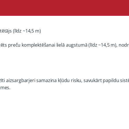
tājs (līdz ~14,5 m)
zēts preču komplektēšanai lielā augstumā (līdz ~14,5 m), nod
zīti aizsargbarjeri samazina kļūdu risku, savukārt papildu s
smes.