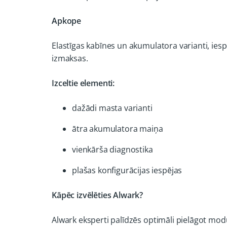
Apkope
Elastīgas kabīnes un akumulatora varianti, ies
izmaksas.
Izceltie elementi:
dažādi masta varianti
ātra akumulatora maiņa
vienkārša diagnostika
plašas konfigurācijas iespējas
Kāpēc izvēlēties Alwark?
Alwark eksperti palīdzēs optimāli pielāgot mo