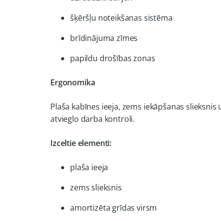
šķēršļu noteikšanas sistēma
brīdinājuma zīmes
papildu drošības zonas
Ergonomika
Plaša kabīnes ieeja, zems iekāpšanas slieksni
atvieglo darba kontroli.
Izceltie elementi:
plaša ieeja
zems slieksnis
amortizēta grīdas virsm