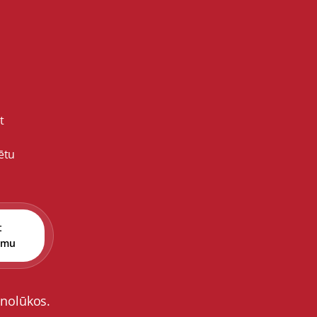
t
ētu
t
umu
 nolūkos.