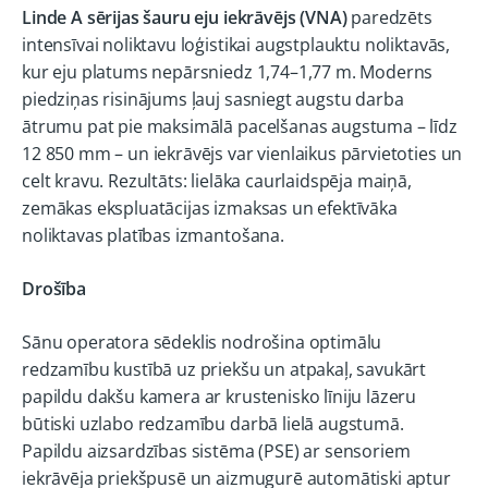
Linde A sērijas šauru eju iekrāvējs (VNA)
paredzēts
intensīvai noliktavu loģistikai augstplauktu noliktavās,
kur eju platums nepārsniedz 1,74–1,77 m. Moderns
piedziņas risinājums ļauj sasniegt augstu darba
ātrumu pat pie maksimālā pacelšanas augstuma – līdz
12 850 mm – un iekrāvējs var vienlaikus pārvietoties un
celt kravu. Rezultāts: lielāka caurlaidspēja maiņā,
zemākas ekspluatācijas izmaksas un efektīvāka
noliktavas platības izmantošana.
Drošība
Sānu operatora sēdeklis nodrošina optimālu
redzamību kustībā uz priekšu un atpakaļ, savukārt
papildu dakšu kamera ar krustenisko līniju lāzeru
būtiski uzlabo redzamību darbā lielā augstumā.
Papildu aizsardzības sistēma (PSE) ar sensoriem
iekrāvēja priekšpusē un aizmugurē automātiski aptur