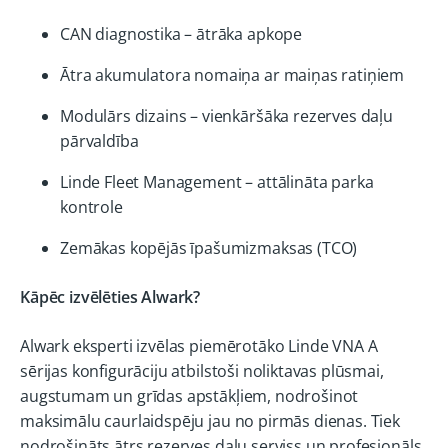
CAN diagnostika – ātrāka apkope
Ātra akumulatora nomaiņa ar maiņas ratiņiem
Modulārs dizains – vienkāršāka rezerves daļu
pārvaldība
Linde Fleet Management – attālināta parka
kontrole
Zemākas kopējās īpašumizmaksas (TCO)
Kāpēc izvēlēties Alwark?
Alwark eksperti izvēlas piemērotāko Linde VNA A
sērijas konfigurāciju atbilstoši noliktavas plūsmai,
augstumam un grīdas apstākļiem, nodrošinot
maksimālu caurlaidspēju jau no pirmās dienas. Tiek
nodrošināts ātrs rezerves daļu serviss un profesionāls