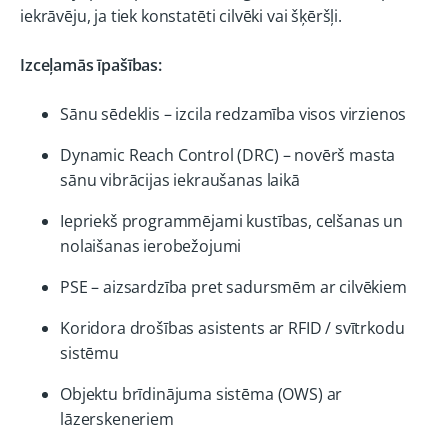
iekrāvēju, ja tiek konstatēti cilvēki vai šķēršļi.
Izceļamās īpašības:
Sānu sēdeklis – izcila redzamība visos virzienos
Dynamic Reach Control (DRC) – novērš masta
sānu vibrācijas iekraušanas laikā
Iepriekš programmējami kustības, celšanas un
nolaišanas ierobežojumi
PSE – aizsardzība pret sadursmēm ar cilvēkiem
Koridora drošības asistents ar RFID / svītrkodu
sistēmu
Objektu brīdinājuma sistēma (OWS) ar
lāzerskeneriem