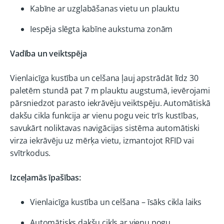
Kabīne ar uzglabāšanas vietu un plauktu
Iespēja slēgta kabīne aukstuma zonām
Vadība un veiktspēja
Vienlaicīga kustība un celšana ļauj apstrādāt līdz 30
paletēm stundā pat 7 m plauktu augstumā, ievērojami
pārsniedzot parasto iekrāvēju veiktspēju. Automātiskā
dakšu cikla funkcija ar vienu pogu veic trīs kustības,
savukārt noliktavas navigācijas sistēma automātiski
virza iekrāvēju uz mērķa vietu, izmantojot RFID vai
svītrkodus.
Izceļamās īpašības:
Vienlaicīga kustība un celšana – īsāks cikla laiks
Automātisks dakšu cikls ar vienu pogu