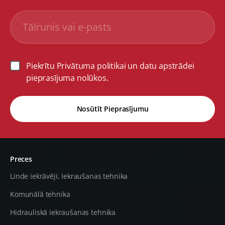
Piekrītu Privātuma politikai un datu apstrādei
pieprasījuma nolūkos.
Nosūtīt Pieprasījumu
Preces
Linde iekrāvēji, Iekraušanas tehnika
Komunālā tehnika
Hidrauliskā iekraušanas tehnika