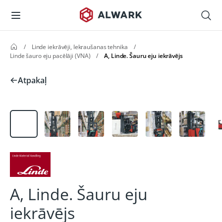
/
Linde iekrāvēji, Iekraušanas tehnika
/
Linde šauro eju pacēlāji (VNA)
/
A, Linde. Šauru eju iekrāvējs
Atpakaļ
A, Linde. Šauru eju
iekrāvējs