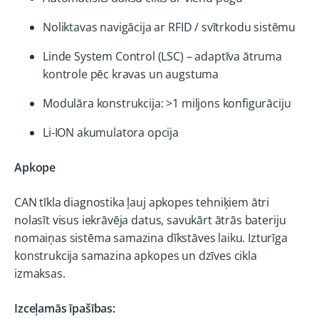
Noliktavas navigācija ar RFID / svītrkodu sistēmu
Linde System Control (LSC) – adaptīva ātruma
kontrole pēc kravas un augstuma
Modulāra konstrukcija: >1 miljons konfigurāciju
Li-ION akumulatora opcija
Apkope
CAN tīkla diagnostika ļauj apkopes tehniķiem ātri
nolasīt visus iekrāvēja datus, savukārt ātrās bateriju
nomaiņas sistēma samazina dīkstāves laiku. Izturīga
konstrukcija samazina apkopes un dzīves cikla
izmaksas.
Izceļamās īpašības: