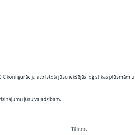
C konfigurāciju atbilstoši jūsu iekšējās loģistikas plūsmām
risinājumu jūsu vajadzībām.
Tālr.nr.