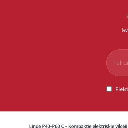
Ie
Piekr
Linde P40–P60 C – Kompaktie elektriskie vilcēji 