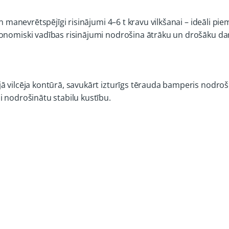
un manevrētspējīgi risinājumi 4–6 t kravu vilkšanai – ideāli p
gonomiski vadības risinājumi nodrošina ātrāku un drošāku da
jā vilcēja kontūrā, savukārt izturīgs tērauda bamperis nodr
i nodrošinātu stabilu kustību.