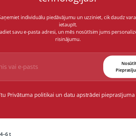
Saņemiet individuālu piedāvājumu un uzziniet, cik daudz vara
ietaupīt.
vadiet savu e-pasta adresi, un mēs nosūtīsim jums personaliz
risinājumu.
Nosūtī
Pieprasīj
ītu Privātuma politikai un datu apstrādei pieprasījuma
4–6 t