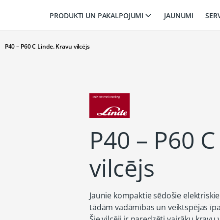
PRODUKTI UN PAKALPOJUMI
JAUNUMI
SER
P40 – P60 C Linde. Kravu vilcējs
P40 – P60 C
vilcējs
Jaunie kompaktie sēdošie elektriskie 
tādām vadāmības un veiktspējas īpašī
Šie vilcēji ir paredzēti vairāku krav