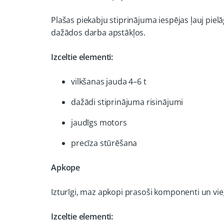
Plašas piekabju stiprinājuma iespējas ļauj pie
dažādos darba apstākļos.
Izceltie elementi:
vilkšanas jauda 4–6 t
dažādi stiprinājuma risinājumi
jaudīgs motors
precīza stūrēšana
Apkope
Izturīgi, maz apkopi prasoši komponenti un vi
Izceltie elementi: