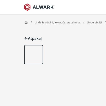
/
Linde iekrāvēji, Iekraušanas tehnika
/
Linde vilcēji
/
Atpakaļ