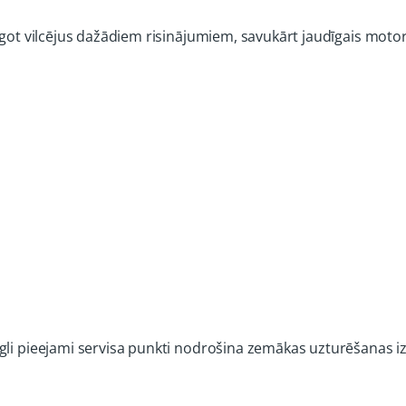
lāgot vilcējus dažādiem risinājumiem, savukārt jaudīgais mot
egli pieejami servisa punkti nodrošina zemākas uzturēšanas 