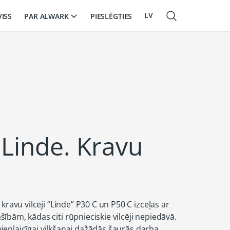
LV
PAR ALWARK
VISS
PIESLĒGTIES
EN
RU
 Linde. Kravu
kravu vilcēji “Linde” P30 C un P50 C izceļas ar
bām, kādas citi rūpnieciskie vilcēji nepiedāvā.
u vienlaicīgai vilkšanai dažādās šaurās darba