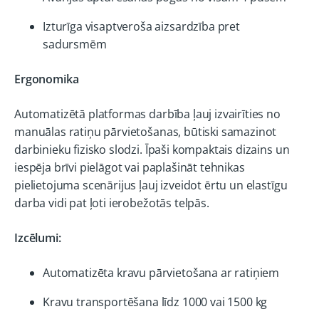
Izturīga visaptveroša aizsardzība pret
sadursmēm
Ergonomika
Automatizētā platformas darbība ļauj izvairīties no
manuālas ratiņu pārvietošanas, būtiski samazinot
darbinieku fizisko slodzi. Īpaši kompaktais dizains un
iespēja brīvi pielāgot vai paplašināt tehnikas
pielietojuma scenārijus ļauj izveidot ērtu un elastīgu
darba vidi pat ļoti ierobežotās telpās.
Izcēlumi:
Automatizēta kravu pārvietošana ar ratiņiem
Kravu transportēšana līdz 1000 vai 1500 kg