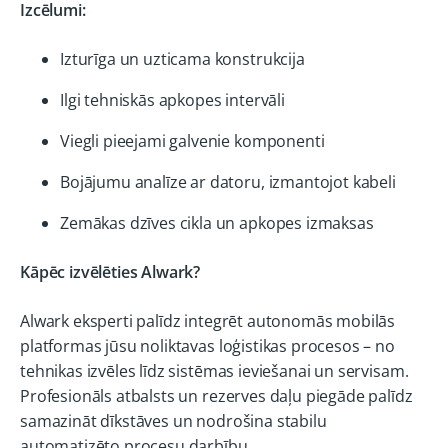
Izcēlumi:
Izturīga un uzticama konstrukcija
Ilgi tehniskās apkopes intervāli
Viegli pieejami galvenie komponenti
Bojājumu analīze ar datoru, izmantojot kabeli
Zemākas dzīves cikla un apkopes izmaksas
Kāpēc izvēlēties Alwark?
Alwark eksperti palīdz integrēt autonomās mobilās
platformas jūsu noliktavas loģistikas procesos – no
tehnikas izvēles līdz sistēmas ieviešanai un servisam.
Profesionāls atbalsts un rezerves daļu piegāde palīdz
samazināt dīkstāves un nodrošina stabilu
automatizēto procesu darbību.