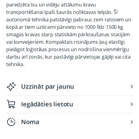
paredzēta īsu un vidēju attālumu kravu
transportēšanai īpaši šaurās noliktavas telpās. Šī
autonomā tehnika patstāvīgi pabrauc zem ratiņiem un
kopā ar tiem uzticami pārvieto no 1000 līdz 1500 kg
smagas kravas starp statiskām pārkraušanas stacijām
vai konveijeriem. Kompaktais risinājums ļauj elastīgi
pielāgot loģistikas procesus un nodrošina vienmērīgu
darbu arī zonās, kur pastāvīgi pārvietojas gājēji vai cita
tehnika.
Uzzināt par jaunu
Iegādāties lietotu
Noma