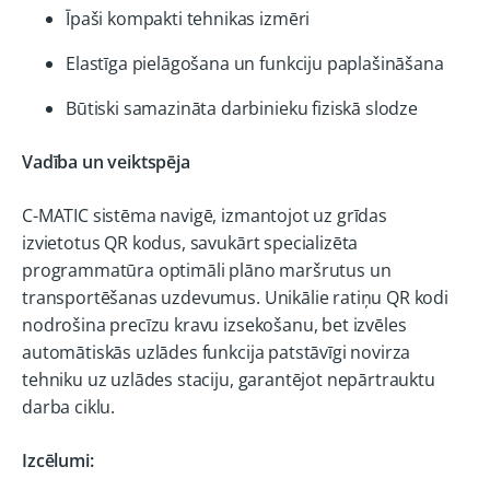
Īpaši kompakti tehnikas izmēri
Elastīga pielāgošana un funkciju paplašināšana
Būtiski samazināta darbinieku fiziskā slodze
Vadība un veiktspēja
C-MATIC sistēma navigē, izmantojot uz grīdas
izvietotus QR kodus, savukārt specializēta
programmatūra optimāli plāno maršrutus un
transportēšanas uzdevumus. Unikālie ratiņu QR kodi
nodrošina precīzu kravu izsekošanu, bet izvēles
automātiskās uzlādes funkcija patstāvīgi novirza
tehniku uz uzlādes staciju, garantējot nepārtrauktu
darba ciklu.
Izcēlumi: