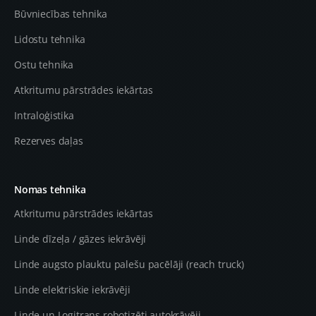
Būvniecības tehnika
Lidostu tehnika
Ostu tehnika
Atkritumu pārstrādes iekārtas
Intraloģistika
Rezerves daļas
Nomas tehnika
Atkritumu pārstrādes iekārtas
Linde dīzeļa / gāzes iekrāvēji
Linde augsto plauktu palešu pacēlāji (reach truck)
Linde elektriskie iekrāvēji
Linde un Logitrans robotizēti autokrāvēji