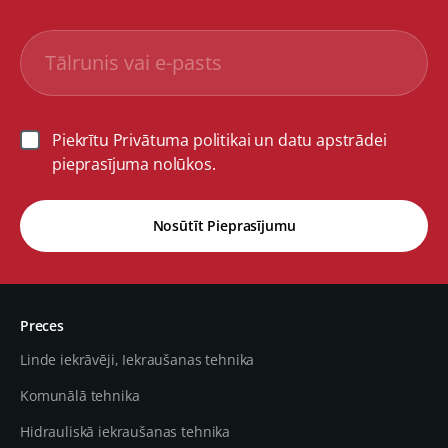
Piekrītu Privātuma politikai un datu apstrādei
pieprasījuma nolūkos.
Nosūtīt Pieprasījumu
Preces
Linde iekrāvēji, Iekraušanas tehnika
Komunālā tehnika
Hidrauliskā iekraušanas tehnika