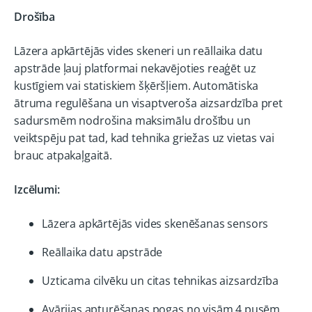
Drošība
Lāzera apkārtējās vides skeneri un reāllaika datu
apstrāde ļauj platformai nekavējoties reaģēt uz
kustīgiem vai statiskiem šķēršļiem. Automātiska
ātruma regulēšana un visaptveroša aizsardzība pret
sadursmēm nodrošina maksimālu drošību un
veiktspēju pat tad, kad tehnika griežas uz vietas vai
brauc atpakaļgaitā.
Izcēlumi:
Lāzera apkārtējās vides skenēšanas sensors
Reāllaika datu apstrāde
Uzticama cilvēku un citas tehnikas aizsardzība
Avārijas apturēšanas pogas no visām 4 pusēm