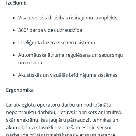
Izcēlumi:
Visaptverošs drošības risinājumu komplekts
360° darba vides uzraudzība
Inteliģenta lāzera skeneru sistēma
Automātiska ātruma regulēšana un sadursmju
novēršana
Akustiskās un vizuālās brīdinājuma sistēmas
Ergonomika
Lai atvieglotu operatoru darbu un nodrošinātu
nepārtrauktu darbību, rietuvs ir aprīkots ar intuitīvu
skārienekrānu, kas ļauj ērti pārraudzīt tehnikas un
akumulatora stāvokli. Uz dakšām esošie sensori
pārbauda brīvās uzglabāšanas vietas un garantē