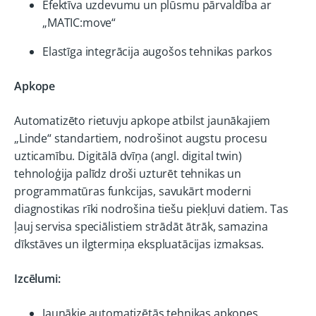
Efektīva uzdevumu un plūsmu pārvaldība ar
„MATIC:move“
Elastīga integrācija augošos tehnikas parkos
Apkope
Automatizēto rietuvju apkope atbilst jaunākajiem
„Linde“ standartiem, nodrošinot augstu procesu
uzticamību. Digitālā dvīņa (angl. digital twin)
tehnoloģija palīdz droši uzturēt tehnikas un
programmatūras funkcijas, savukārt moderni
diagnostikas rīki nodrošina tiešu piekļuvi datiem. Tas
ļauj servisa speciālistiem strādāt ātrāk, samazina
dīkstāves un ilgtermiņa ekspluatācijas izmaksas.
Izcēlumi:
Jaunākie automatizētās tehnikas apkopes