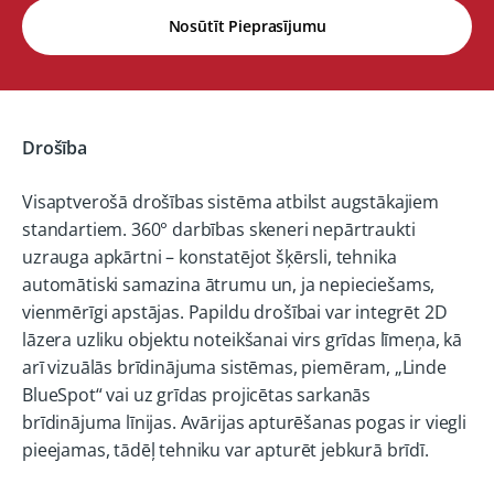
Nosūtīt Pieprasījumu
Drošība
Visaptverošā drošības sistēma atbilst augstākajiem
standartiem. 360° darbības skeneri nepārtraukti
uzrauga apkārtni – konstatējot šķērsli, tehnika
automātiski samazina ātrumu un, ja nepieciešams,
vienmērīgi apstājas. Papildu drošībai var integrēt 2D
lāzera uzliku objektu noteikšanai virs grīdas līmeņa, kā
arī vizuālās brīdinājuma sistēmas, piemēram, „Linde
BlueSpot“ vai uz grīdas projicētas sarkanās
brīdinājuma līnijas. Avārijas apturēšanas pogas ir viegli
pieejamas, tādēļ tehniku var apturēt jebkurā brīdī.