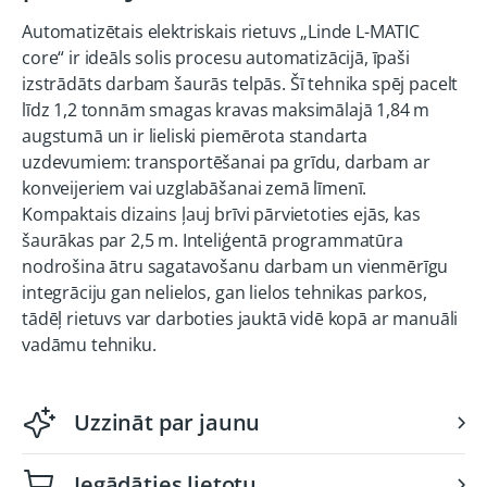
Automatizētais elektriskais rietuvs „Linde L-MATIC
core“ ir ideāls solis procesu automatizācijā, īpaši
izstrādāts darbam šaurās telpās. Šī tehnika spēj pacelt
līdz 1,2 tonnām smagas kravas maksimālajā 1,84 m
augstumā un ir lieliski piemērota standarta
uzdevumiem: transportēšanai pa grīdu, darbam ar
konveijeriem vai uzglabāšanai zemā līmenī.
Kompaktais dizains ļauj brīvi pārvietoties ejās, kas
šaurākas par 2,5 m. Inteliģentā programmatūra
nodrošina ātru sagatavošanu darbam un vienmērīgu
integrāciju gan nelielos, gan lielos tehnikas parkos,
tādēļ rietuvs var darboties jauktā vidē kopā ar manuāli
vadāmu tehniku.
Uzzināt par jaunu
Iegādāties lietotu