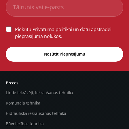
Piekrītu Privātuma politikai un datu apstrādei
pieprasījuma nolūkos.
Nosūtīt Pieprasījumu
Preces
Linde iekrāvēji, Iekraušanas tehnika
Komunālā tehnika
Hidrauliskā iekraušanas tehnika
Būvniecības tehnika