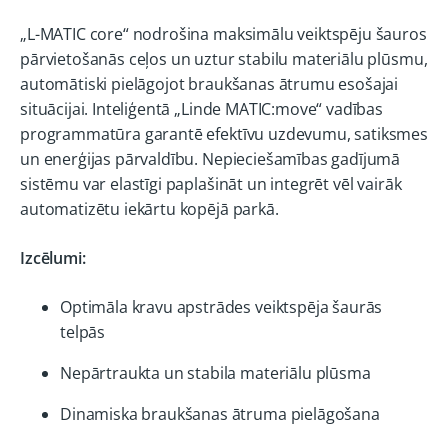
„L-MATIC core“ nodrošina maksimālu veiktspēju šauros
pārvietošanās ceļos un uztur stabilu materiālu plūsmu,
automātiski pielāgojot braukšanas ātrumu esošajai
situācijai. Inteliģentā „Linde MATIC:move“ vadības
programmatūra garantē efektīvu uzdevumu, satiksmes
un enerģijas pārvaldību. Nepieciešamības gadījumā
sistēmu var elastīgi paplašināt un integrēt vēl vairāk
automatizētu iekārtu kopējā parkā.
Izcēlumi:
Optimāla kravu apstrādes veiktspēja šaurās
telpās
Nepārtraukta un stabila materiālu plūsma
Dinamiska braukšanas ātruma pielāgošana