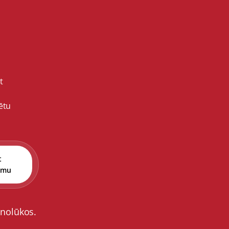
t
ētu
t
umu
 nolūkos.