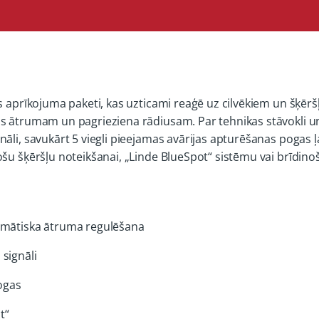
as aprīkojuma paketi, kas uzticami reaģē uz cilvēkiem un šķēr
nas ātrumam un pagrieziena rādiusam. Par tehnikas stāvokli
āli, savukārt 5 viegli pieejamas avārijas apturēšanas pogas ļ
šu šķēršļu noteikšanai, „Linde BlueSpot“ sistēmu vai brīdinoša
omātiska ātruma regulēšana
signāli
ogas
t“