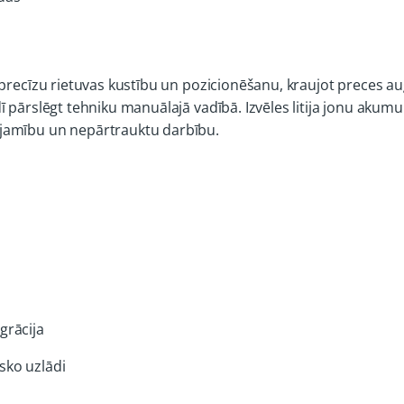
 precīzu rietuvas kustību un pozicionēšanu, kraujot preces a
 pārslēgt tehniku manuālajā vadībā. Izvēles litija jonu akum
jamību un nepārtrauktu darbību.
grācija
isko uzlādi