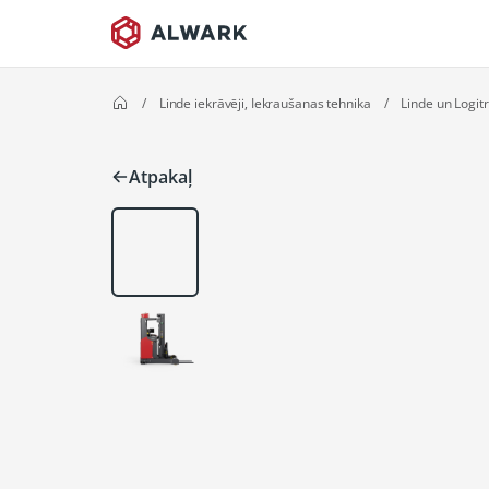
/
Linde iekrāvēji, Iekraušanas tehnika
/
Linde un Logitr
Atpakaļ