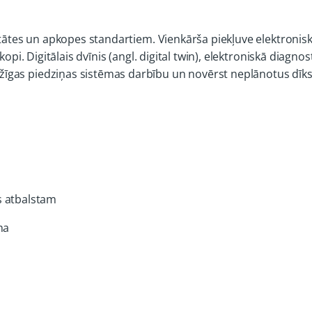
alitātes un apkopes standartiem. Vienkārša piekļuve elektron
kopi. Digitālais dvīnis (angl. digital twin), elektroniskā diagn
īgas piedziņas sistēmas darbību un novērst neplānotus dīk
s atbalstam
ma