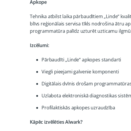
Apkope
Tehnika atbilst laika pārbaudītiem „Linde“ kv
blīvs reģionālais servisa tīkls nodrošina ātru ap
programmatūra palīdz uzturēt uzticamu ilgmūž
Izcēlumi:
Pārbaudīti „Linde“ apkopes standarti
Viegli pieejami galvenie komponenti
Digitālais dvīnis drošam programmatūra
Uzlabota elektroniskā diagnostikas sistē
Profilaktiskās apkopes uzraudzība
Kāpēc izvēlēties Alwark?