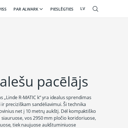
LV
PAR ALWARK
VISS
PIESLĒGTIES
EN
RU
alešu pacēlājs
s „Linde R-MATIC k“ yra idealus sprendimas
ir preciziškam sandėliavimui. Ši technika
krovinius net į 10 metrų aukštį. Dėl kompaktiško
bti siauruose, vos 2950 mm pločio koridoriuose,
amuose, tiek naujuose aukštuminiuose