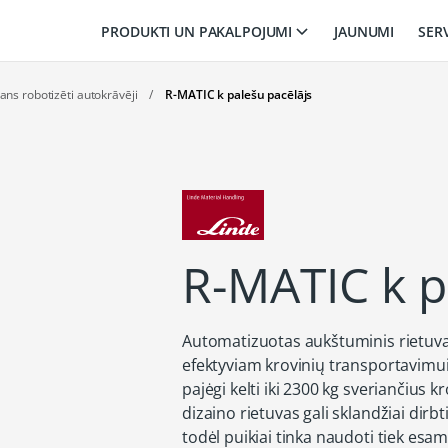
PRODUKTI UN PAKALPOJUMI
JAUNUMI
SER
ans robotizēti autokrāvēji
/
R-MATIC k palešu pacēlājs
R-MATIC k p
Automatizuotas aukštuminis rietuva
efektyviam krovinių transportavimui 
pajėgi kelti iki 2300 kg sveriančius 
dizaino rietuvas gali sklandžiai dir
todėl puikiai tinka naudoti tiek es