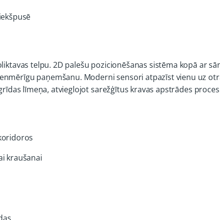
riekšpusē
oliktavas telpu. 2D palešu pozicionēšanas sistēma kopā ar sā
enmērīgu paņemšanu. Moderni sensori atpazīst vienu uz otra
 grīdas līmeņa, atvieglojot sarežģītus kravas apstrādes proces
koridoros
ai kraušanai
īdas