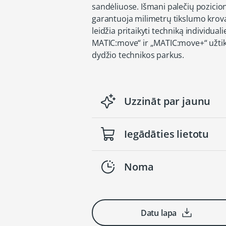
sandėliuose. Išmani palečių pozicio
garantuoja milimetrų tikslumo krovą,
leidžia pritaikyti techniką individu
MATIC:move“ ir „MATIC:move+“ užtikri
dydžio technikos parkus.
Uzzināt par jaunu
Iegādāties lietotu
Noma
Datu lapa