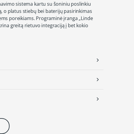
navimo sistema kartu su šoniniu poslinkiu
 o platus stiebų bei baterijų pasirinkimas
aliems poreikiams. Programinė įranga „Linde
na greitą rietuvo integraciją į bet kokio