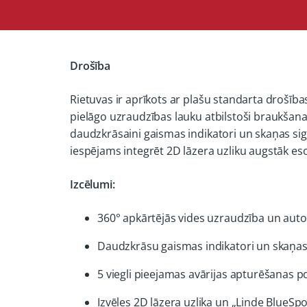
Drošība
Rietuvas ir aprīkots ar plašu standarta drošīb
pielāgo uzraudzības lauku atbilstoši braukša
daudzkrāsaini gaismas indikatori un skaņas sign
iespējams integrēt 2D lāzera uzliku augstāk eso
Izcēlumi:
360° apkārtējās vides uzraudzība un aut
Daudzkrāsu gaismas indikatori un skaņas 
5 viegli pieejamas avārijas apturēšanas p
Izvēles 2D lāzera uzlika un „Linde BlueSpo