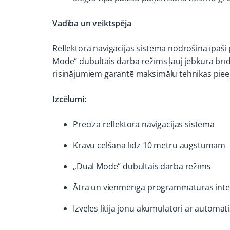
Vadība un veiktspēja
Reflektorā navigācijas sistēma nodrošina īpaši
Mode“ dubultais darba režīms ļauj jebkurā brīdī
risinājumiem garantē maksimālu tehnikas piee
Izcēlumi:
Precīza reflektora navigācijas sistēma
Kravu celšana līdz 10 metru augstumam
„Dual Mode“ dubultais darba režīms
Ātra un vienmērīga programmatūras inte
Izvēles litija jonu akumulatori ar automāt