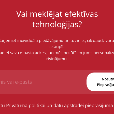
Vai meklējat efektīvas
tehnoloģijas?
Saņemiet individuālu piedāvājumu un uzziniet, cik daudz vara
ietaupīt.
vadiet savu e-pasta adresi, un mēs nosūtīsim jums personaliz
risinājumu.
Nosūtī
Pieprasīj
ītu Privātuma politikai un datu apstrādei pieprasījuma