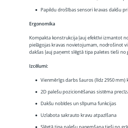
Papildu drošības sensori kravas dakšu p
Ergonomika
Kompakta konstrukcija ļauj efektīvi izmantot n
pielāgojas kravas novietojumam, nodrošinot vi
dakšas ļauj paņemt slēgtā tipa paletes tieši no
Izcēlumi:
Vienmērīgs darbs šauros (līdz 2950 mm) 
2D palešu pozicionēšanas sistēma precīz
Dakšu nobīdes un slīpuma funkcijas
Uzlabota sakrauto kravu atpazīšana
Slēgtā tipa palešu paņemšana tieši no gr