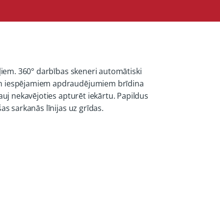
šļiem. 360° darbības skeneri automātiski
 un iespējamiem apdraudējumiem brīdina
auj nekavējoties apturēt iekārtu. Papildus
s sarkanās līnijas uz grīdas.