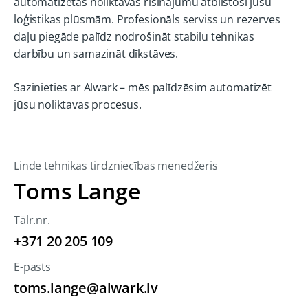
automatizētās noliktavas risinājumu atbilstoši jūsu
loģistikas plūsmām. Profesionāls serviss un rezerves
daļu piegāde palīdz nodrošināt stabilu tehnikas
darbību un samazināt dīkstāves.
Sazinieties ar Alwark – mēs palīdzēsim automatizēt
jūsu noliktavas procesus.
Linde tehnikas tirdzniecības menedžeris
Toms Lange
Tālr.nr.
+371 20 205 109
E-pasts
toms.lange@alwark.lv