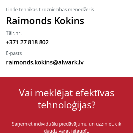
Linde tehnikas tirdzniecības menedžeris
Raimonds Kokins
Tālr.nr.
+371 27 818 802
E-pasts
raimonds.kokins@alwark.lv
Vai meklējat efektīvas
tehnoloģijas?
Saņemiet individuālu piedāvājumu un uzziniet, cik
daudz varat ietaupīt.