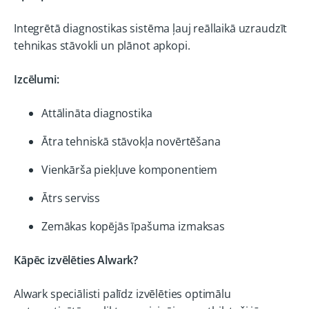
Integrētā diagnostikas sistēma ļauj reāllaikā uzraudzīt
tehnikas stāvokli un plānot apkopi.
Izcēlumi:
Attālināta diagnostika
Ātra tehniskā stāvokļa novērtēšana
Vienkārša piekļuve komponentiem
Ātrs serviss
Zemākas kopējās īpašuma izmaksas
Kāpēc izvēlēties Alwark?
Alwark speciālisti palīdz izvēlēties optimālu