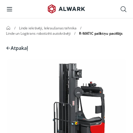
/
Linde iekrāvēji, Iekraušanas tehnika
/
Linde un Logitrans robotizēti autokrāvēji
/
R-MATIC paliktņu pacēlājs
Atpakaļ