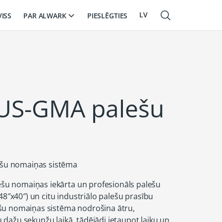
LV
PAR ALWARK
VISS
PIESLĒGTIES
EN
RU
US-GMA palešu
šu nomaiņas sistēma
u nomaiņas iekārta un profesionāls palešu
(48″x40″) un citu industriālo palešu prasību
šu nomaiņas sistēma nodrošina ātru,
dažu sekunžu laikā, tādējādi ietaupot laiku un