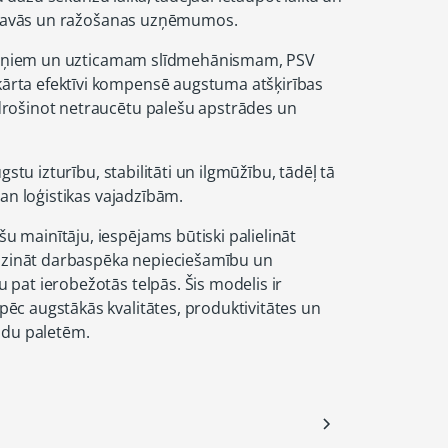
liktavās un ražošanas uzņēmumos.
gultņiem un uzticamam slīdmehānismam, PSV
rta efektīvi kompensē augstuma atšķirības
rošinot netraucētu palešu apstrādes un
gstu izturību, stabilitāti un ilgmūžību, tādēļ tā
gan loģistikas vajadzībām.
mainītāju, iespējams būtiski palielināt
mazināt darbaspēka nepieciešamību un
pat ierobežotās telpās. Šis modelis ir
ēc augstākās kvalitātes, produktivitātes un
idu paletēm.