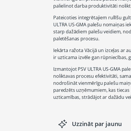
palielinot darba produktivitāti no
Pateicoties integrētajiem rullīšu 
ULTRA US-GMA palešu nomaiņas iekā
starp dažādiem palešu veidiem, nod
paletēšanas procesu.
Iekārta ražota Vācijā un izceļas ar au
ir uzticama izvēle gan rūpniecības, 
Izmantojot PSV ULTRA US-GMA palešu 
noliktavas procesu efektivitāti, sa
nodrošināt vienmērīgu palešu maiņu 
paredzēts uzņēmumiem, kas tiecas p
uzticamības, strādājot ar dažādu ve
Uzzināt par jaunu