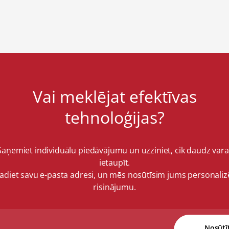
Vai meklējat efektīvas
tehnoloģijas?
Saņemiet individuālu piedāvājumu un uzziniet, cik daudz vara
ietaupīt.
vadiet savu e-pasta adresi, un mēs nosūtīsim jums personaliz
risinājumu.
Nosūtī