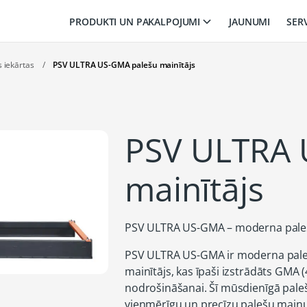
PRODUKTI UN PAKALPOJUMI
JAUNUMI
SER
 iekārtas
/
PSV ULTRA US-GMA palešu mainītājs
PSV ULTRA 
mainītājs
PSV ULTRA US-GMA – moderna pale
PSV ULTRA US-GMA ir moderna paleš
mainītājs, kas īpaši izstrādāts GMA 
nodrošināšanai. Šī mūsdienīgā pale
vienmērīgu un precīzu palešu maiņu 