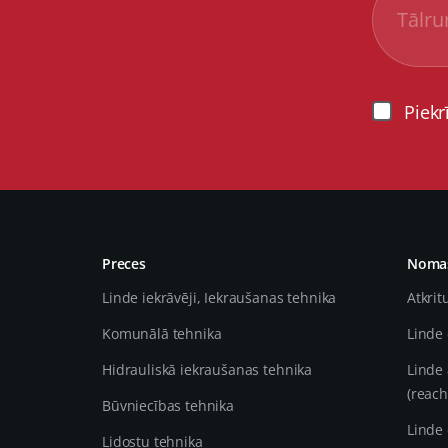
Piekr
Preces
Nomas
Linde iekrāvēji, Iekraušanas tehnika
Atkrit
Komunālā tehnika
Linde 
Hidrauliskā iekraušanas tehnika
Linde 
(reach
Būvniecības tehnika
Linde 
Lidostu tehnika