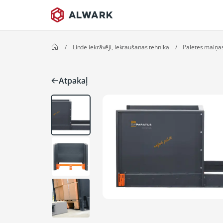
/
Linde iekrāvēji, Iekraušanas tehnika
/
Paletes maiņas
Atpakaļ