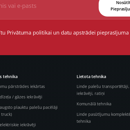
Nosūtī
Pieprasīj
ītu Privātuma politikai un datu apstrādei pieprasījuma
 tehnika
Lietota tehnika
umu pārstrādes iekārtas
Linde palešu transportētāji,
iekrāvēji, ratiņi
dīzeļa / gāzes iekrāvēji
Komunālā tehnika
augsto plauktu palešu pacēlāji
 truck)
Linde pasūtījumu komplekt
tehnika
elektriskie iekrāvēji