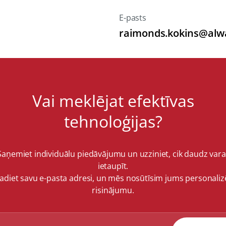
E-pasts
raimonds.kokins@alwa
Vai meklējat efektīvas
tehnoloģijas?
Saņemiet individuālu piedāvājumu un uzziniet, cik daudz vara
ietaupīt.
vadiet savu e-pasta adresi, un mēs nosūtīsim jums personaliz
risinājumu.