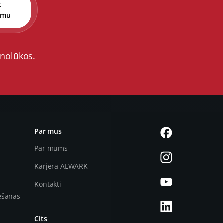
t
umu
 nolūkos.
Par mus
Par mums
Karjera ALWARK
Kontakti
ēšanas
Cits