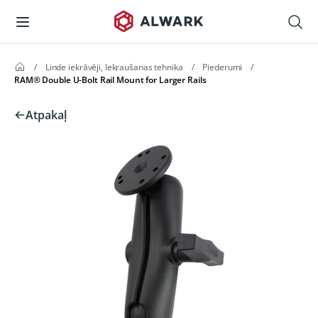
/
Linde iekrāvēji, Iekraušanas tehnika
/
Piederumi
/
RAM® Double U-Bolt Rail Mount for Larger Rails
Atpakaļ