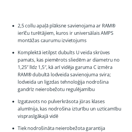
2,5 collu apaļā plāksne savienojama ar RAM®
ierīču turētājiem, kuros ir universālais AMPS
montāžas caurumu izvietojums
Komplektā ietilpst dubults U veida skrūves
pamats, kas piemērots sliedēm ar diametru no
1,25″ līdz 1,5″, kā arī vidēja garuma C izmēra
RAM® dubultā lodveida savienojuma svira;
lodveida un ligzdas tehnoloģija nodrošina
gandrīz neierobežotu regulējamību
Izgatavots no pulverkrāsota jūras klases
alumīnija, kas nodrošina izturību un uzticamību
visprasīgākajā vidē
Tiek nodrošināta neierobežota garantija