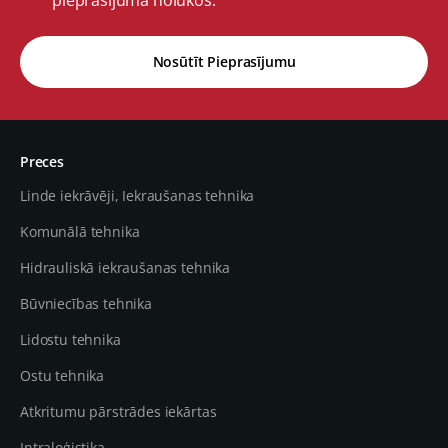
pieprasījuma nolūkos.
Nosūtīt Pieprasījumu
Preces
Linde iekrāvēji, Iekraušanas tehnika
Komunālā tehnika
Hidrauliskā iekraušanas tehnika
Būvniecības tehnika
Lidostu tehnika
Ostu tehnika
Atkritumu pārstrādes iekārtas
Intraloģistika