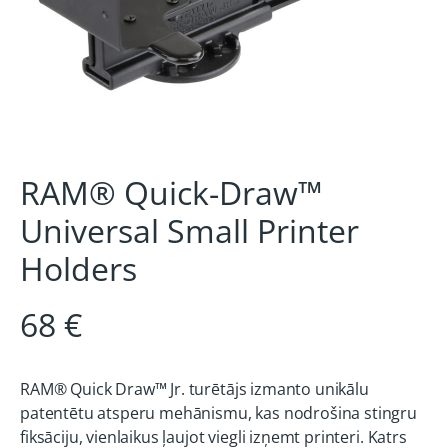
RAM® Quick-Draw™
Universal Small Printer
Holders
68 €
RAM® Quick Draw™ Jr. turētājs izmanto unikālu
patentētu atsperu mehānismu, kas nodrošina stingru
fiksāciju, vienlaikus ļaujot viegli izņemt printeri. Katrs