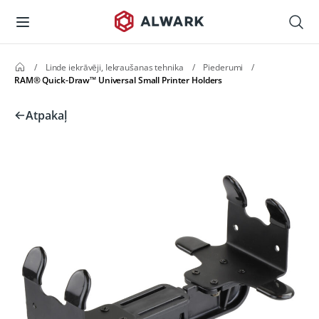
/
Linde iekrāvēji, Iekraušanas tehnika
/
Piederumi
/
RAM® Quick-Draw™ Universal Small Printer Holders
Atpakaļ