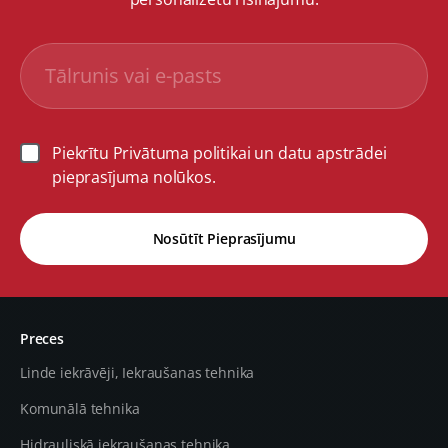
Piekrītu Privātuma politikai un datu apstrādei
pieprasījuma nolūkos.
Nosūtīt Pieprasījumu
Preces
Linde iekrāvēji, Iekraušanas tehnika
Komunālā tehnika
Hidrauliskā iekraušanas tehnika