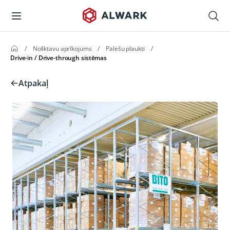
/
Noliktavu aprīkojums
/
Palešu plaukti
/
Drive-in / Drive-through sistēmas
Atpakaļ