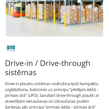
Drive-in / Drive-through
sistēmas
Drive-in plauktu sistēmas nodrošina īpaši kompaktu
uzglabāšanu, balstoties uz principu “pēdējais iekšā –
pirmais ārā” (LIFO). Savukārt drive-through plaukti ar
atsevišķām iekraušanas un izkraušanas pusēm
darbojas pēc principa “pirmais iekšā – pirmais ārā”