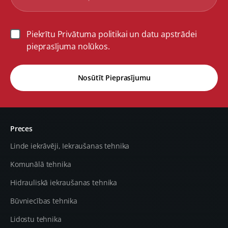
Piekrītu Privātuma politikai un datu apstrādei
pieprasījuma nolūkos.
Nosūtīt Pieprasījumu
Preces
Linde iekrāvēji, Iekraušanas tehnika
Komunālā tehnika
Hidrauliskā iekraušanas tehnika
Būvniecības tehnika
Lidostu tehnika