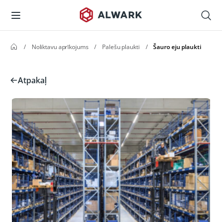
/
Noliktavu aprīkojums
/
Palešu plaukti
/
Šauro eju plaukti
Atpakaļ