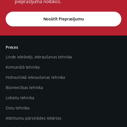
pieprasījuma nolūkos.
Nosūtīt Pieprasījumu
Preces
Linde iekrāvēji, Iekraušanas tehnika
Komunālā tehnika
Hidrauliskā iekraušanas tehnika
Būvniecības tehnika
Lidostu tehnika
Ostu tehnika
Atkritumu pārstrādes iekārtas