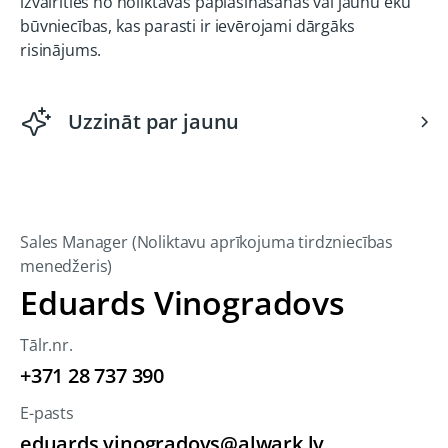
izvairīties no noliktavas paplašināšanas vai jaunu ēku
būvniecības, kas parasti ir ievērojami dārgāks
risinājums.
Uzzināt par jaunu
Sales Manager (Noliktavu aprīkojuma tirdzniecības
menedžeris)
Eduards Vinogradovs
Tālr.nr.
+371 28 737 390
E-pasts
eduards.vinogradovs@alwark.lv