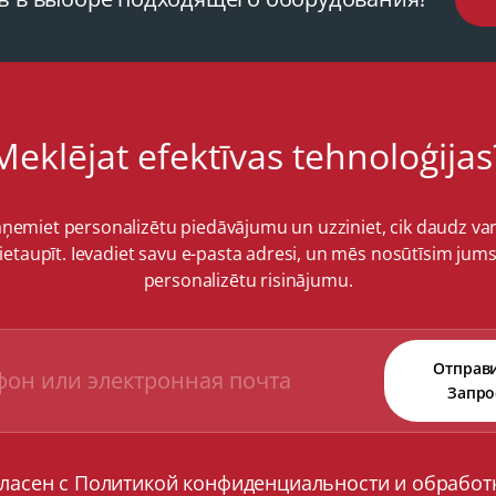
Meklējat efektīvas tehnoloģijas
ņemiet personalizētu piedāvājumu un uzziniet, cik daudz va
ietaupīt. Ievadiet savu e-pasta adresi, un mēs nosūtīsim jum
personalizētu risinājumu.
Отправ
Запро
гласен с Политикой конфиденциальности и обработ