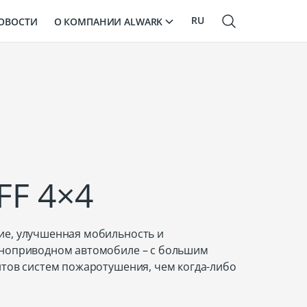
RU
О КОМПАНИИ ALWARK
ОВОСТИ
EN
LV
FF 4×4
е, улучшенная мобильность и
лноприводном автомобиле – с большим
нтов систем пожаротушения, чем когда-либо