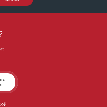
?
rat
s
ить
с
кой