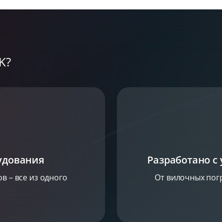
K?
удования
Разработано с
в – все из одного
От вилочных погр