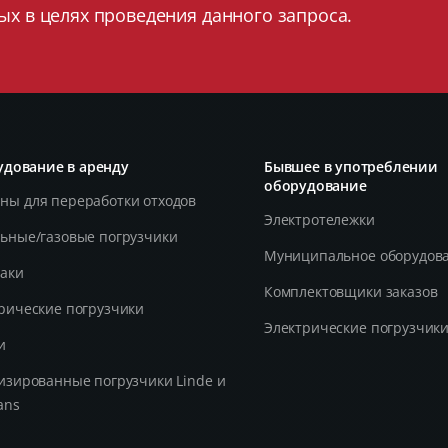
ых в целях проведения данного запроса.
дование в аренду
Бывшее в употреблении
оборудование
ы для переработки отходов
Электротележки
ьные/газовые погрузчики
Муниципальное оборудов
аки
Комплектовщики заказов
рические погрузчики
Электрические погрузчик
и
изированные погрузчики Linde и
ans