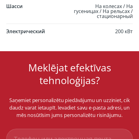
Шасси
На колесах / На
гусеницах / На рельсах /
стационарный
Электрический
200 кВт
Meklējat efektīvas
tehnoloģijas?
Saņemiet personalizētu piedāvājumu un uzziniet, cik
daudz varat ietaupīt. Ievadiet savu e-pasta adresi, un
mēs nosūtīsim jums personalizētu risinājumu.