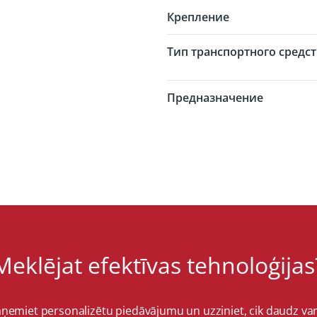
Крепление
Тип транспортного средс
Предназначение
Meklējat efektīvas tehnoloģijas
ņemiet personalizētu piedāvājumu un uzziniet, cik daudz va