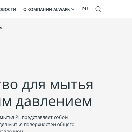
RU
О КОМПАНИИ ALWARK
ОВОСТИ
EN
ем
LV
тво для мытья
им давлением
мытья PL представляет собой
для мытья поверхностей общего
давлением.