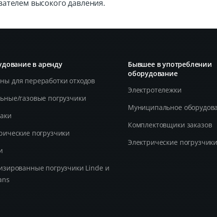
ателем высокого давления.
дование в аренду
Бывшее в употреблении
оборудование
ы для переработки отходов
Электротележки
ьные/газовые погрузчики
Муниципальное оборудов
аки
Комплектовщики заказов
рические погрузчики
Электрические погрузчик
и
изированные погрузчики Linde и
ans