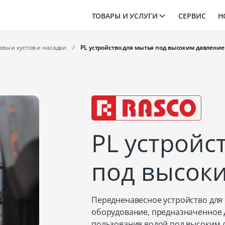
ТОВАРЫ И УСЛУГИ
СЕРВИС
Н
авы и кустов и насадки
/
PL устройство для мытья под высоким давлени
PL устройс
под высок
Передненавесное устройство для 
оборудование, предназначенное 
пользования водой под высоким 