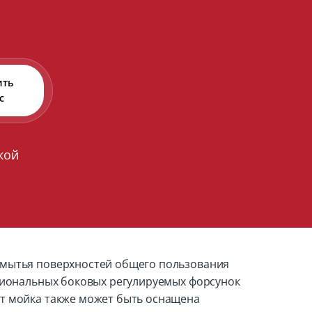
s
ить
с
кой
я мытья поверхностей общего пользования
пциональных боковых регулируемых форсунок
ст мойка также может быть оснащена