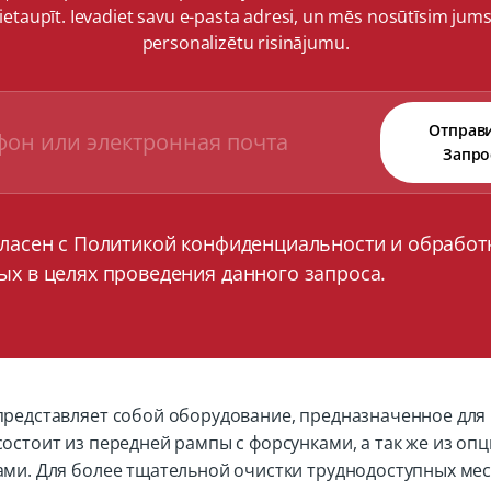
ietaupīt. Ievadiet savu e-pasta adresi, un mēs nosūtīsim jum
personalizētu risinājumu.
Отправ
Запро
гласен с Политикой конфиденциальности и обработ
ых в целях проведения данного запроса.
представляет собой оборудование, предназначенное дл
состоит из передней рампы с форсунками, а так же из о
ами. Для более тщательной очистки труднодоступных ме