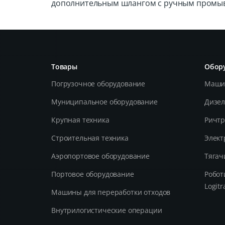
дополнительным шлангом с ручным промыв
Товары
Обору
Погрузочное оборудование
Машин
Муниципальное оборудование
Дизел
Крупная техника
Ричтр
Строительная техника
Элект
Aэропортовое оборудование
Тягач
Портовое оборудование
Робот
Logitr
Машины для переработки отходов
Внутрилогистические операции