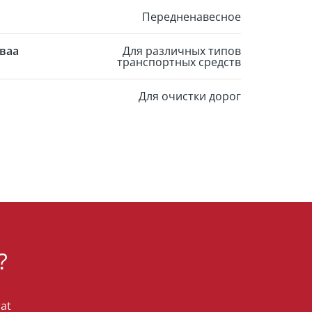
Передненавесное
тваа
Для различных типов
транспортных средств
Для очистки дорог
?
rat