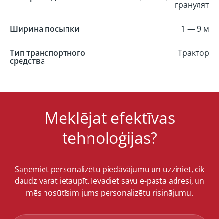
гранулят
Ширина посыпки
1 — 9 м
Тип транспортного
Tрактор
средства
Meklējat efektīvas
tehnoloģijas?
Saņemiet personalizētu piedāvājumu un uzziniet, cik
daudz varat ietaupīt. Ievadiet savu e-pasta adresi, un
mēs nosūtīsim jums personalizētu risinājumu.