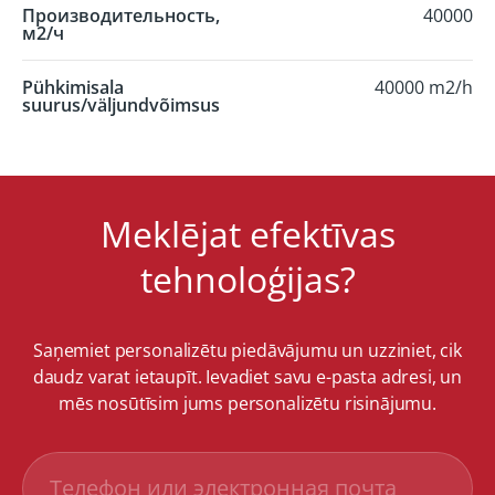
Производительность,
40000
м2/ч
Pühkimisala
40000 m2/h
suurus/väljundvõimsus
Meklējat efektīvas
tehnoloģijas?
Saņemiet personalizētu piedāvājumu un uzziniet, cik
daudz varat ietaupīt. Ievadiet savu e-pasta adresi, un
mēs nosūtīsim jums personalizētu risinājumu.