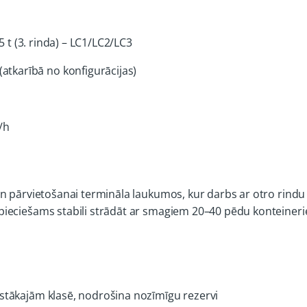
 25 t (3. rinda) – LC1/LC2/LC3
atkarībā no konfigurācijas)
/h
n pārvietošanai termināla laukumos, kur darbs ar otro rindu i
ieciešams stabili strādāt ar smagiem 20–40 pēdu konteinerie
ugstākajām klasē, nodrošina nozīmīgu rezervi