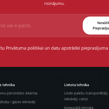
risinājumu.
Nosūtī
Pieprasīj
ītu Privātuma politikai un datu apstrādei pieprasījuma
 tehnika
Lietota tehnika
umu pārstrādes iekārtas
Linde palešu transportētāji,
iekrāvēji, ratiņi
dīzeļa / gāzes iekrāvēji
Komunālā tehnika