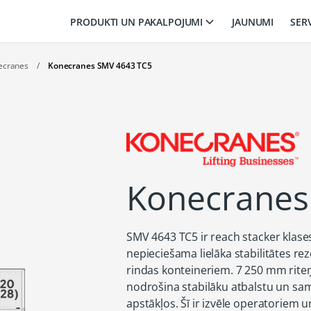
PRODUKTI UN PAKALPOJUMI
JAUNUMI
SER
ecranes
/
Konecranes SMV 4643 TC5
Konecranes
SMV 4643 TC5 ir reach stacker klases
nepieciešama lielāka stabilitātes re
rindas konteineriem. 7 250 mm rite
nodrošina stabilāku atbalstu un sa
apstākļos. Šī ir izvēle operatoriem 