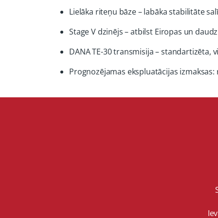
Lielāka riteņu bāze – labāka stabilitāte 
Stage V dzinējs – atbilst Eiropas un dau
DANA TE-30 transmisija – standartizēta, 
Prognozējamas ekspluatācijas izmaksas: re
Ie