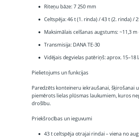
Riteņu bāze: 7 250 mm
Celtspēja: 46 t (1. rinda) / 43 t (2. rinda) /
Maksimālais celšanas augstums: ~11,3 m (
Transmisija: DANA TE-30
Vidējais degvielas patēriņš: aprox. 15–18 l
Pielietojums un funkcijas
Paredzēts konteineru iekraušanai, šķirošanai u
piemērots lielas plūsmas laukumiem, kuros nep
drošību.
Priekšrocības un ieguvumi
43 t celtspēja otrajai rindai – viena no a