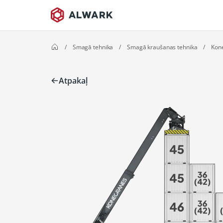
/
Smagā tehnika
/
Smagā kraušanas tehnika
/
Kon
Atpakaļ