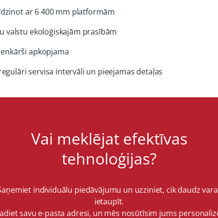
salīdzinot ar 6 400 mm platformām
dzu valstu ekoloģiskajām prasībām
vienkārši apkopjama
gulāri servisa intervāli un pieejamas detaļas
Vai meklējat efektīvas
tehnoloģijas?
Saņemiet individuālu piedāvājumu un uzziniet, cik daudz vara
ietaupīt.
vadiet savu e-pasta adresi, un mēs nosūtīsim jums personaliz