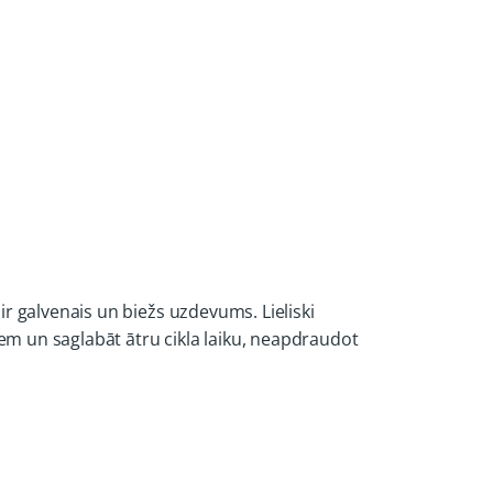
r galvenais un biežs uzdevums. Lieliski
m un saglabāt ātru cikla laiku, neapdraudot