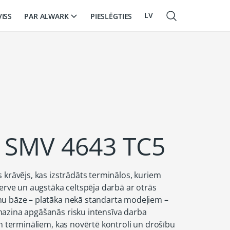
LV
PAR ALWARK
VISS
PIESLĒGTIES
EN
RU
 SMV 4643 TC5
 krāvējs, kas izstrādāts terminālos, kuriem
zerve un augstāka celtspēja darbā ar otrās
ņu bāze – platāka nekā standarta modeļiem –
mazina apgāšanās risku intensīva darba
un termināliem, kas novērtē kontroli un drošību