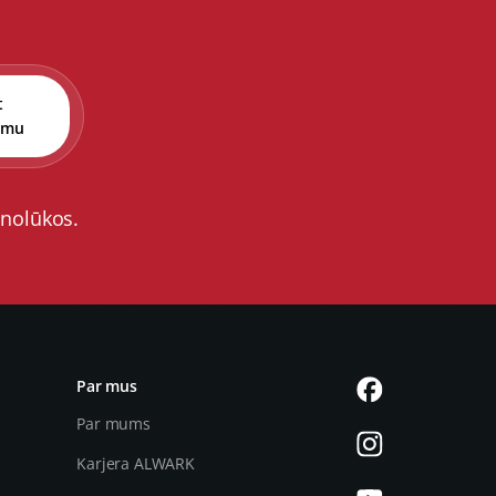
t
umu
 nolūkos.
Par mus
Par mums
Karjera ALWARK