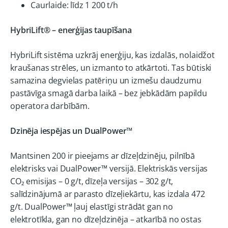
Caurlaide: līdz 1 200 t/h
HybriLift® – enerģijas taupīšana
HybriLift sistēma uzkrāj enerģiju, kas izdalās, nolaidžot
kraušanas strēles, un izmanto to atkārtoti. Tas būtiski
samazina degvielas patēriņu un izmešu daudzumu
pastāvīga smagā darba laikā – bez jebkādām papildu
operatora darbībām.
Dzinēja iespējas un DualPower™
Mantsinen 200 ir pieejams ar dīzeļdzinēju, pilnībā
elektrisks vai DualPower™ versijā. Elektriskās versijas
CO₂ emisijas – 0 g/t, dīzeļa versijas – 302 g/t,
salīdzinājumā ar parasto dīzeļiekārtu, kas izdala 472
g/t. DualPower™ ļauj elastīgi strādāt gan no
elektrotīkla, gan no dīzeļdzinēja – atkarībā no ostas