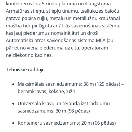
konteinerus līdz 5 rindu platumā un 4 augstumā.
Armatūras stieņu, stiepļu tinumu, tsellulozes baloču,
gatavo papīra ruļļu, metālu un metāllūžņu kraušanai
mašīna tiek pielāgota ar ātrās savienošanas sistēmu,
kas ļauj piederumus nomainīt ātri un droši.
Automātiskā ātrās savienošanas sistēma MCA ļauj
pāriet no viena piederuma uz citu, operatoram
neizliekot no kabīnes.
Tehniskie rādītāji
Maksimālais sasniedzamums: 38 m (125 pēdas) –
beramkravas, koksne, lūžņi
Universālo kravu un tērauda izstrādājumu
sasniedzamums: 30 m (98 pēdas)
Konteineru sasniedzamums: 20 m (66 pēdas)