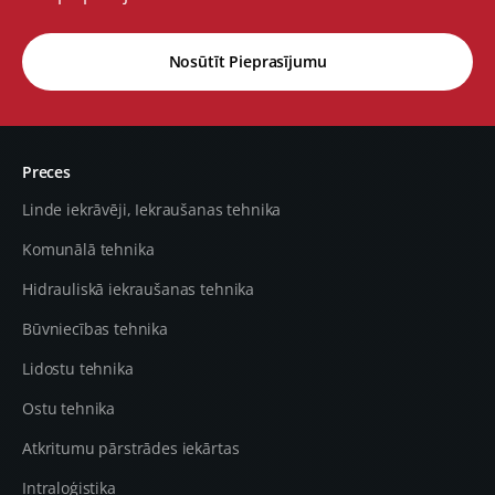
Nosūtīt Pieprasījumu
Preces
Linde iekrāvēji, Iekraušanas tehnika
Komunālā tehnika
Hidrauliskā iekraušanas tehnika
Būvniecības tehnika
Lidostu tehnika
Ostu tehnika
Atkritumu pārstrādes iekārtas
Intraloģistika