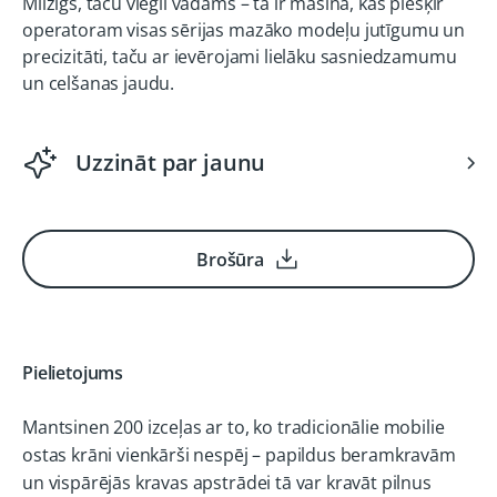
Milzīgs, taču viegli vadāms – tā ir mašīna, kas piešķir
operatoram visas sērijas mazāko modeļu jutīgumu un
precizitāti, taču ar ievērojami lielāku sasniedzamumu
un celšanas jaudu.
Uzzināt par jaunu
Brošūra
Pielietojums
Mantsinen 200 izceļas ar to, ko tradicionālie mobilie
ostas krāni vienkārši nespēj – papildus beramkravām
un vispārējās kravas apstrādei tā var kravāt pilnus