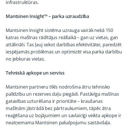
infrastruktūras.
Mantsinen Insight™ – parka uzraudzība
Mantsinen Insight sistēma uzrauga vairāk nekā 150
katras mašīnas rādītājus reāllaikā – gan uz vietas, gan
attālināti. Tas ļauj sekot darbības efektivitātei, paredzēt
iespējamās problēmas un optimizēt visa parka darbību
no jebkuras vietas.
Tehniskā apkope un serviss
Mantsinen partneru tīkls nodrošina ātru tehnisko
palīdzību un rezerves daļu piegādi. Pastāvīga mašīnas
gatavības uzturēšana ir prioritāte – kraušanas
mašīnām jāstrādā bez pārtraukumiem, tāpēc ātra
reaģēšana uz bojājumiem un savlaicīgi veikta apkope ir
neatņemama Mantsinen pakalpojumu sastāvdaļa.