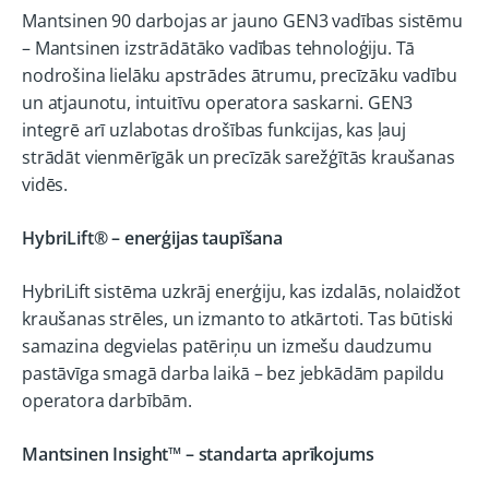
Mantsinen 90 darbojas ar jauno GEN3 vadības sistēmu
– Mantsinen izstrādātāko vadības tehnoloģiju. Tā
nodrošina lielāku apstrādes ātrumu, precīzāku vadību
un atjaunotu, intuitīvu operatora saskarni. GEN3
integrē arī uzlabotas drošības funkcijas, kas ļauj
strādāt vienmērīgāk un precīzāk sarežģītās kraušanas
vidēs.
HybriLift® – enerģijas taupīšana
HybriLift sistēma uzkrāj enerģiju, kas izdalās, nolaidžot
kraušanas strēles, un izmanto to atkārtoti. Tas būtiski
samazina degvielas patēriņu un izmešu daudzumu
pastāvīga smagā darba laikā – bez jebkādām papildu
operatora darbībām.
Mantsinen Insight™ – standarta aprīkojums