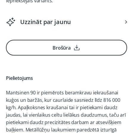
iepriekšējais variants.
Uzzināt par jaunu
Brošūra
Pielietojums
Mantsinen 90 ir piemērots beramkravu iekraušanai
kuģos un baržās, kur caurlaide sasniedz līdz 816 000
kg/h. Apaļkoksnes kraušanai tai ir pietiekami daudz
jaudas, lai vienlaikus celtu lielākus daudzumus, taču arī
pietiekami daudz precizitātes darbam ar atsevišķiem
baļķiem. Metāllūžņu laukumiem paredzētā izturīgā