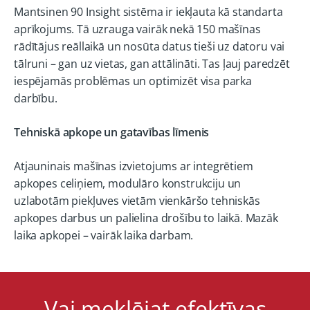
Mantsinen 90 Insight sistēma ir iekļauta kā standarta
aprīkojums. Tā uzrauga vairāk nekā 150 mašīnas
rādītājus reāllaikā un nosūta datus tieši uz datoru vai
tālruni – gan uz vietas, gan attālināti. Tas ļauj paredzēt
iespējamās problēmas un optimizēt visa parka
darbību.
Tehniskā apkope un gatavības līmenis
Atjauninais mašīnas izvietojums ar integrētiem
apkopes celiņiem, modulāro konstrukciju un
uzlabotām piekļuves vietām vienkāršo tehniskās
apkopes darbus un palielina drošību to laikā. Mazāk
laika apkopei – vairāk laika darbam.
Vai meklējat efektīvas