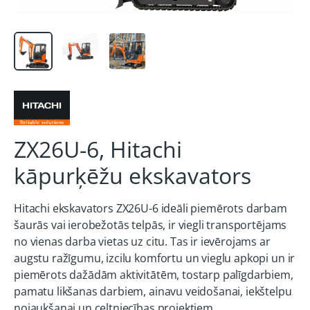
ZX26U-6, Hitachi
kāpurķēžu ekskavators
Hitachi ekskavators ZX26U-6 ideāli piemērots darbam
šaurās vai ierobežotās telpās, ir viegli transportējams
no vienas darba vietas uz citu. Tas ir ievērojams ar
augstu ražīgumu, izcilu komfortu un vieglu apkopi un ir
piemērots dažādām aktivitātēm, tostarp palīgdarbiem,
pamatu likšanas darbiem, ainavu veidošanai, iekštelpu
nojaukšanai un celtniecības projektiem.