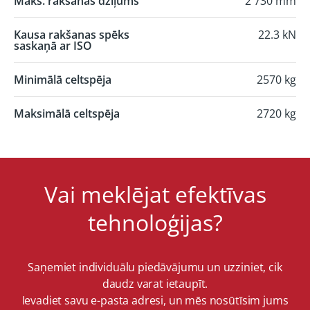
Maks. rakšanas dziļums
2 730 mm
Kausa rakšanas spēks
22.3 kN
saskaņā ar ISO
Minimālā celtspēja
2570 kg
Maksimālā celtspēja
2720 kg
Vai meklējat efektīvas
tehnoloģijas?
Saņemiet individuālu piedāvājumu un uzziniet, cik
daudz varat ietaupīt.
Ievadiet savu e-pasta adresi, un mēs nosūtīsim jums