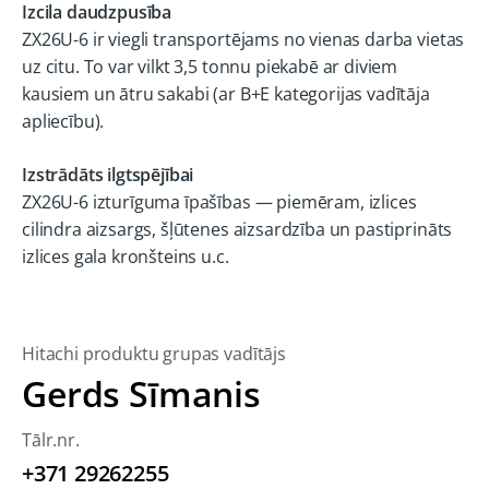
Izcila daudzpusība
ZX26U-6 ir viegli transportējams no vienas darba vietas
uz citu. To var vilkt 3,5 tonnu piekabē ar diviem
kausiem un ātru sakabi (ar B+E kategorijas vadītāja
apliecību).
Izstrādāts ilgtspējībai
ZX26U-6 izturīguma īpašības — piemēram, izlices
cilindra aizsargs, šļūtenes aizsardzība un pastiprināts
izlices gala kronšteins u.c.
Hitachi produktu grupas vadītājs
Gerds Sīmanis
Tālr.nr.
+371 29262255