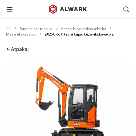
/
Būvniecības tehnika
/
Hitachi būvniecības tehnika
/
Mazie ekskavatori
/
ZX26U-6, Hitachi kāpurķēžu ekskavators
Atpakaļ