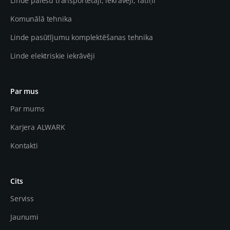
Linde palešu transportētāji, iekrāvēji, ratiņi
Komunālā tehnika
Linde pasūtījumu komplektēšanas tehnika
Linde elektriskie iekrāvēji
Par mus
Par mums
Karjera ALWARK
Kontakti
Cits
Serviss
Jaunumi