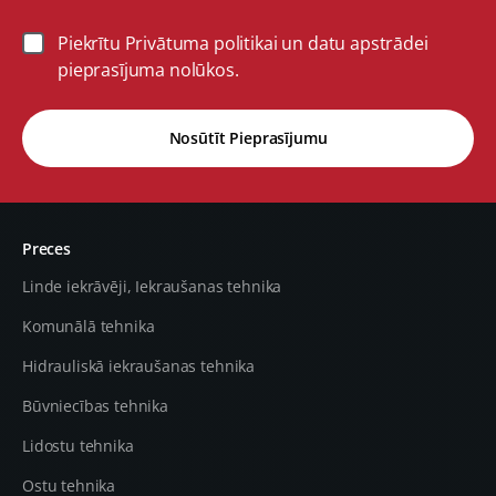
Piekrītu Privātuma politikai un datu apstrādei
pieprasījuma nolūkos.
Nosūtīt Pieprasījumu
Preces
Linde iekrāvēji, Iekraušanas tehnika
Komunālā tehnika
Hidrauliskā iekraušanas tehnika
Būvniecības tehnika
Lidostu tehnika
Ostu tehnika