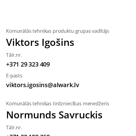
Komunālās tehnikas produktu grupas vadītājs
Viktors Igošins
Tālr.nr.
+371 29 323 409
E-pasts
viktors.igosins@alwark.lv
Komunālās tehnikas tirdzniecības menedžeris
Normunds Savruckis
Tālr.nr.