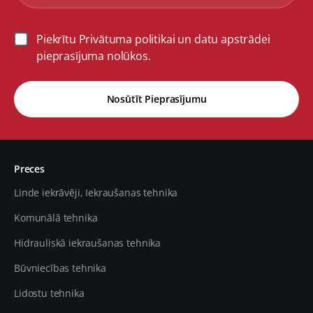
Piekrītu Privātuma politikai un datu apstrādei
pieprasījuma nolūkos.
Nosūtīt Pieprasījumu
Preces
Linde iekrāvēji, Iekraušanas tehnika
Komunālā tehnika
Hidrauliskā iekraušanas tehnika
Būvniecības tehnika
Lidostu tehnika