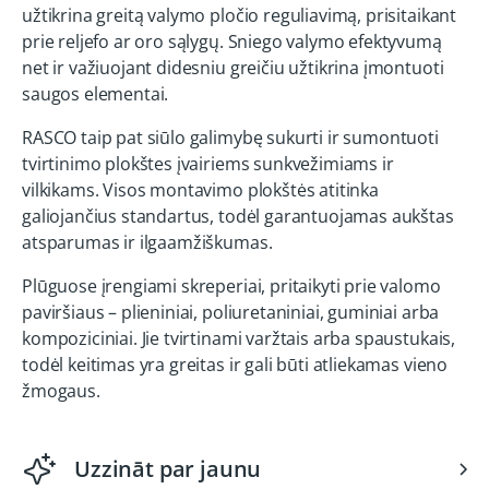
užtikrina greitą valymo pločio reguliavimą, prisitaikant
prie reljefo ar oro sąlygų. Sniego valymo efektyvumą
net ir važiuojant didesniu greičiu užtikrina įmontuoti
saugos elementai.
RASCO taip pat siūlo galimybę sukurti ir sumontuoti
tvirtinimo plokštes įvairiems sunkvežimiams ir
vilkikams. Visos montavimo plokštės atitinka
galiojančius standartus, todėl garantuojamas aukštas
atsparumas ir ilgaamžiškumas.
Plūguose įrengiami skreperiai, pritaikyti prie valomo
paviršiaus – plieniniai, poliuretaniniai, guminiai arba
kompoziciniai. Jie tvirtinami varžtais arba spaustukais,
todėl keitimas yra greitas ir gali būti atliekamas vieno
žmogaus.
Uzzināt par jaunu