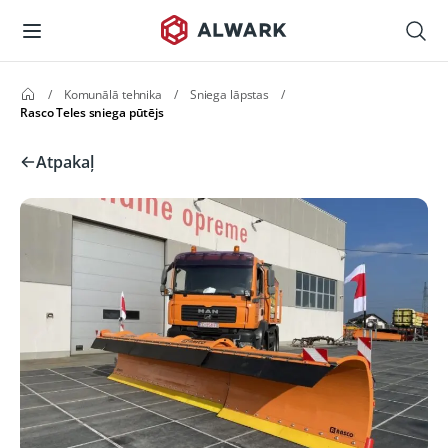
/
Komunālā tehnika
/
Sniega lāpstas
/
Rasco Teles sniega pūtējs
Atpakaļ