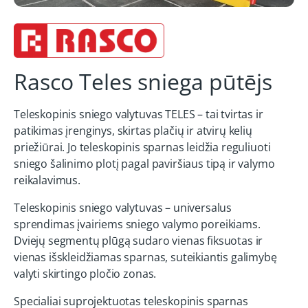
Rasco Teles sniega pūtējs
Teleskopinis sniego valytuvas TELES – tai tvirtas ir
patikimas įrenginys, skirtas plačių ir atvirų kelių
priežiūrai. Jo teleskopinis sparnas leidžia reguliuoti
sniego šalinimo plotį pagal paviršiaus tipą ir valymo
reikalavimus.
Teleskopinis sniego valytuvas – universalus
sprendimas įvairiems sniego valymo poreikiams.
Dviejų segmentų plūgą sudaro vienas fiksuotas ir
vienas išskleidžiamas sparnas, suteikiantis galimybę
valyti skirtingo pločio zonas.
Specialiai suprojektuotas teleskopinis sparnas