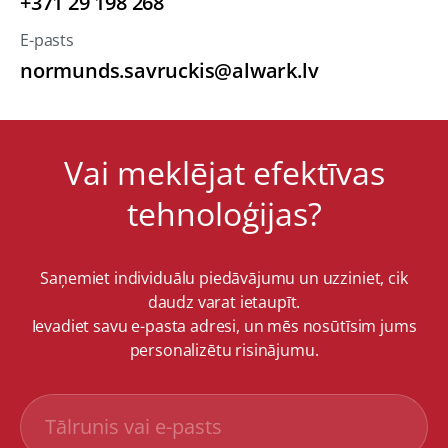
+371 29 198 268
E-pasts
normunds.savruckis@alwark.lv
Vai meklējat efektīvas
tehnoloģijas?
Saņemiet individuālu piedāvājumu un uzziniet, cik
daudz varat ietaupīt.
Ievadiet savu e-pasta adresi, un mēs nosūtīsim jums
personalizētu risinājumu.